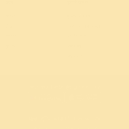
ज्ञान
हमारे बारे में
परिचय
गुरुदेव के बारे में
लेख
गुरुदेव का यात्रा कार्यक्रम
वीडियो
सुदर्शन क्रिया™
पुस्तक
हमारे केंद्र
संपर्क करें
आर्ट ऑफ लिविंग ऐप डाउनलोड करें
सत्व
- दुनिया का #1 निःशुल्क ध्यान ऐप