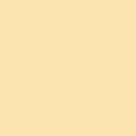
बच्चों का लालन पालन
एडवांस्ड मेडिटेशन प्रोग्राम
वजन कम करना
डायनामिज्म फॉर सेल्फ एंड नेशन
(DSN)
स्वास्थ्य
ब्लेसिंग्स प्रोग्राम
मानसिक स्वास्थ्य
संयम
पीठ दर्द
टीचर ट्रेनिंग प्रोग्राम (TTP)
संबंध
बच्चे एवं किशोर
प्रतिरोधक क्षमता
श्री श्री संस्कार केंद्र
थकान
स्कूलों के लिए आर्ट ऑफ लिविंग के
कार्यक्रम
नो योर चाइल्ड वर्कशॉप (KYC)
नो योर टीन वर्कशॉप (KYT)
कॉर्पोरेट कार्यक्रम