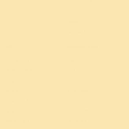
सुदर्शन क्रिया फॉलो अप
डीप स्लीप एंड एंग्जायटी रिलीफ
स्वास्थ्य
विश्व ध्यान दिवस
योग
सामाजिक प्रभाव
दैनिक श्री श्री योग
शिक्षा
श्री श्री योग क्लासेज
शांति
श्री श्री योग डीप डाइव
पर्यावरण की देखभाल
श्री श्री योग रिट्रीट
ग्रामीण विकास
हठ योग गहन साधना स्तर 1
प्रोजेक्ट भारत
श्री श्री लेमुरियन योग
कौशल विकास
हैप्पीनेस प्रोग्राम
नैसर्गिक कृषि