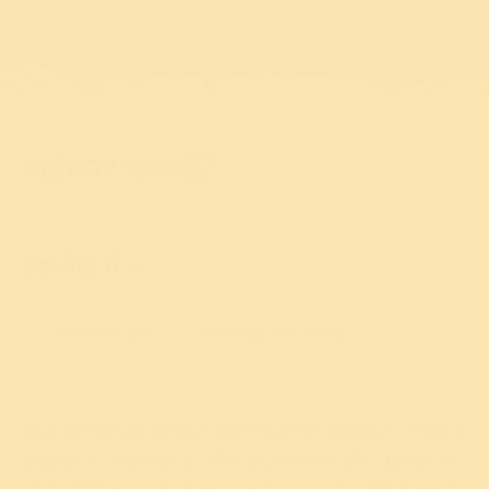
|
what is ego in hin
अहंकार क्या है?
इस लेख में
अहंकार के प्रकार
अक्सर पूछे जाने वाले प्रश्न
अपने आप को इस समष्टि से अलग मानना ही अहंकार है। “मैं सबसे
अच्छा हूँ” या “सबसे बुरा हूँ”, दोनों ही अहंकार हैं। और, अहंकार को