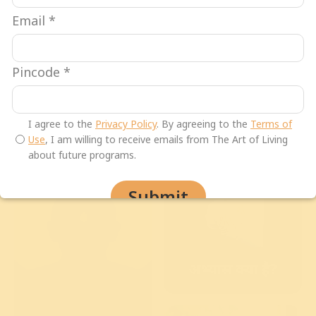
Email
*
Pincode
*
लेख
कार्यक्रम
I agree to the
Privacy Policy
. By agreeing to the
Terms of
Use
, I am willing to receive emails from The Art of Living
about future programs.
Submit
अभ्यास क्या है?
|
What is Pra