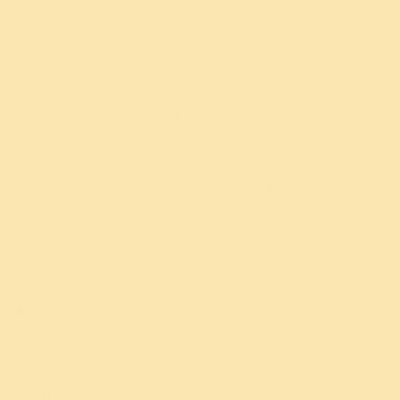
यदि आपको लगे कि मेरा अहंकार और बढ़ रहा है तो उसको बढ़ने
दो। चारों और देखो कि कितने लोग आप से भी अच्छी सेवा कर रहे
हैं। उस को देखकर और बढ़ाओ अपना अहंकार। आपका अहंकार
इतना बढ़ जाना चाहिए कि सारा ब्रह्माण्ड उसमें समा जाए। वही
बात है ना, “अहम् ब्रह्मास्मि”, मैं ब्रह्मम हूँ। उससे कोई कम नहीं हूँ।
यहाँ तक पहुंचने तक बढ़ाते जाओ अपना अहंकार। हमें अपने
अहंकार से पीड़ा तब होती है जब इस को सीमित रखते हैं या अपने
लिए कुछ चाहते हैं। जब आप यह कहते हो कि मैं ईश्वर का हूँ। वे जो
चाहें, जैसे कराना चाहें, वैसे करवाते हैं। इस तरह का एक भाव आते
ही या सहजता होते ही आप पाओगे कि अहंकार जैसे है ही नहीं। हम
जिएंगे जैसे हम हैं ही नहीं। सब हो रहा है। एक हल्कापन महसूस
होगा। अहंकार यानी पीड़ा और पीड़ा से हमें दूर होना हो तो एक ही
मार्ग है, सहजता! सहज हो जाओ; एक बालक या बालिका बन
जाओ।
यह लेख गुरुदेव श्री श्री रवि शंकर जी की ज्ञान वार्ता पर
आधारित है।