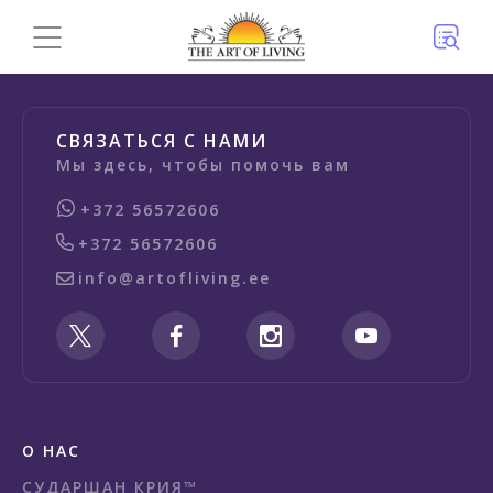
СВЯЗАТЬСЯ С НАМИ
Мы здесь, чтобы помочь вам
+372 56572606
+372 56572606
info@artofliving.ee
О НАС
СУДАРШАН КРИЯ™