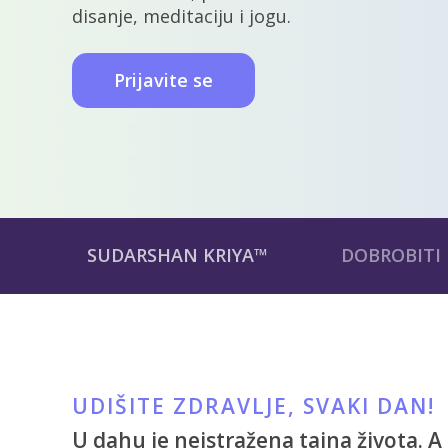
disanje, meditaciju i jogu.
Prijavite se
SUDARSHAN KRIYA™
DOBROBITI
UDIŠITE ZDRAVLJE, SVAKI DAN!
U dahu je neistražena tajna života. 