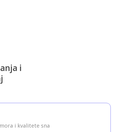
anja i
j
ora i kvalitete sna