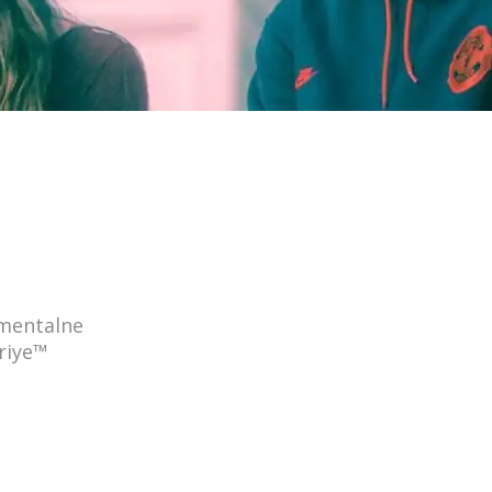
 mentalne
riye™