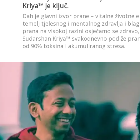
Kriya™ je ključ.
Dah je glavni izvor prane – vitalne životne e
temelj tjelesnog i mentalnog zdravlja i blag
prana na visokoj razini osjećamo se zdravo,
Sudarshan Kriya™ svakodnevno podiže pranu
od 90% toksina i akumuliranog stresa.