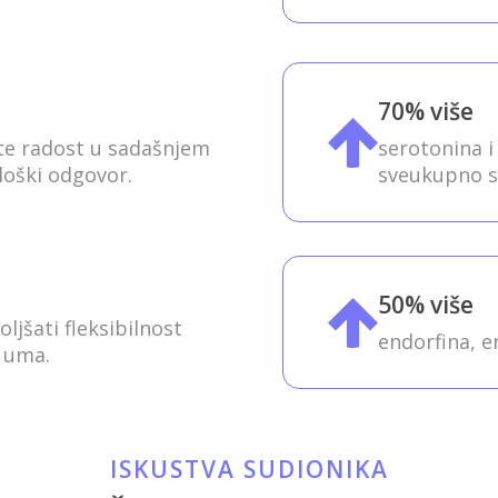
70% više
ite radost u sadašnjem
serotonina i
loški odgovor.
sveukupno sm
50% više
ljšati fleksibilnost
endorfina, e
g uma.
ISKUSTVA SUDIONIKA