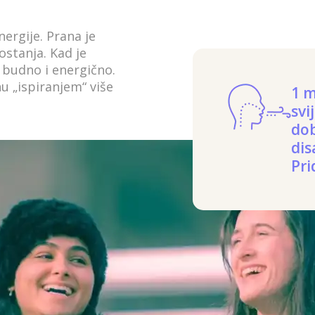
nergije. Prana je
ostanja. Kad je
 budno i energično.
 „ispiranjem“ više
1 m
svi
dob
dis
Pri