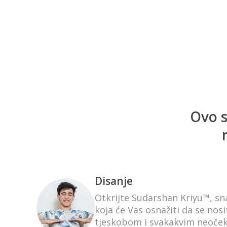
Ovo s
Disanje
Otkrijte Sudarshan Kriyu™, sn
koja će Vas osnažiti da se nos
tjeskobom i svakakvim neoček