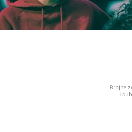
Brojne z
i du