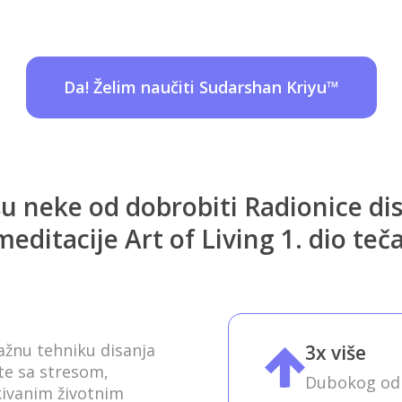
Da! Želim naučiti Sudarshan Kriyu™
u neke od dobrobiti Radionice dis
meditacije Art of Living 1. dio teča
ažnu tehniku disanja
3x više
ite sa stresom,
Dubokog odm
ivanim životnim