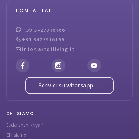
CONTATTACI
+39 3427916166
+39 3427916166
info@artofliving.it
Scrivici su whatsapp →
CHI SIAMO
Sudarshan Kriya™
Chi siamo