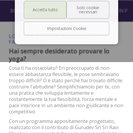
BENEFICI
CONTENUTO DEL CORSO
CORSI IN P
Impostazioni Cookie
LO YOGA È FACILE, NATURALE E
FANTASTICO!
Hai sempre desiderato provare lo
yoga?
Cosa ti ha ostacolato? Eri preoccupato di non
essere abbastanza flessibile, le pose sembravano
troppo difficili? O è stato perché hai trovato difficile
costruire l'abitudine? Semplifichiamolo per te, con
una pratica che sviluppa lentamente e
costantemente la tua flessibilità, forza mentale e
pace interiore in un ambiente non giudicante e non
competitivo.
Con un programma appositamente progettato,
realizzato con il contributo di Gurudev Sri Sri Ravi