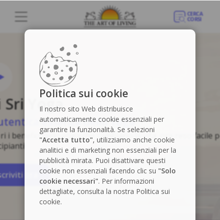
Politica sui cookie
i Sri Yoga
Il nostro sito Web distribuisce
automaticamente cookie essenziali per
utentica essenza dello Yoga
garantire la funzionalità. Se selezioni
ri i benefici dello yoga che cambiano la vita, ora reso facile p
"Accetta tutto"
, utilizziamo anche cookie
ipianti!
analitici e di marketing non essenziali per la
pubblicità mirata. Puoi disattivare questi
cookie non essenziali facendo clic su
"Solo
scriviti ora
cookie necessari"
. Per informazioni
dettagliate, consulta la nostra Politica sui
cookie.