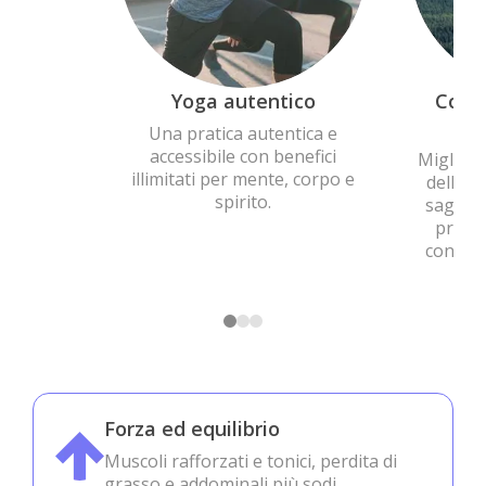
Yoga autentico
Conn
Una pratica autentica e
accessibile con benefici
Migliora
illimitati per mente, corpo e
della vi
spirito.
saggezz
pratic
connes
Forza ed equilibrio
Muscoli rafforzati e tonici, perdita di
grasso e addominali più sodi