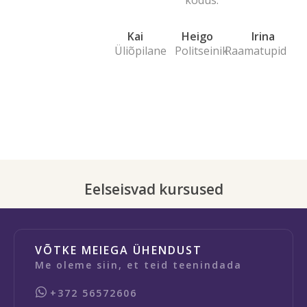
Kai
Heigo
Irina
Üliõpilane
Politseinik
Raamatupidaja
Eelseisvad kursused
VÕTKE MEIEGA ÜHENDUST
Me oleme siin, et teid teenindada
+372 56572606