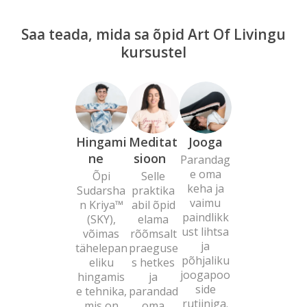
Saa teada, mida sa õpid Art Of Livingu
kursustel
Hingami
Meditat
Jooga
ne
sioon
Parandag
e oma
Õpi
Selle
keha ja
Sudarsha
praktika
vaimu
n Kriya™
abil õpid
paindlikk
(SKY),
elama
ust lihtsa
võimas
rõõmsalt
ja
tähelepan
praeguse
põhjaliku
eliku
s hetkes
joogapoo
hingamis
ja
side
e tehnika,
parandad
rutiiniga.
mis on
oma