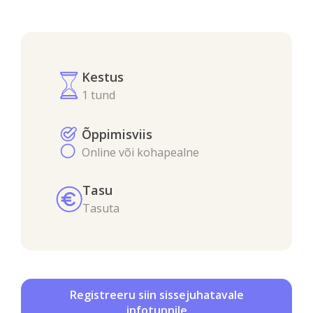
Kestus
1 tund
Õppimisviis
Online või kohapealne
Tasu
Tasuta
Registreeru siin sissejuhatavale
infotunnile