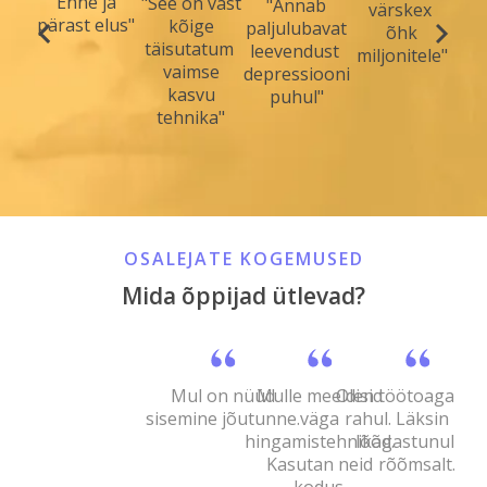
"Enne ja
"See on vast
"Annab
värskex
pärast elus"
kõige
paljulubavat
õhk
täisutatum
leevendust
miljonitele"
vaimse
depressiooni
kasvu
puhul"
tehnika"
OSALEJATE KOGEMUSED
Mida õppijad ütlevad?
Mul on nüüd
Mulle meeldisid
Olen töötoaga vä
sisemine jõutunne.
väga
rahul. Läksin koj
hingamistehnikad.
lõõgastunult ja
Kasutan neid
rõõmsalt.
kodus.