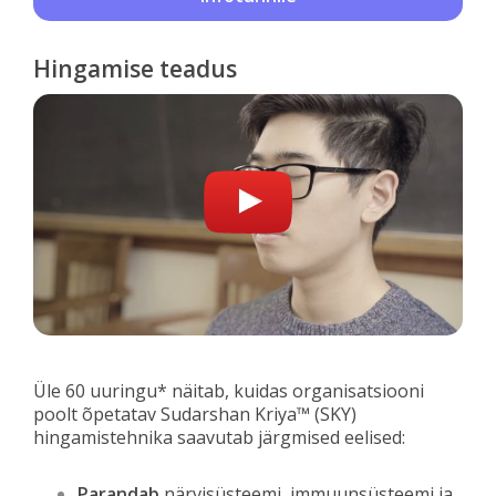
Hingamise teadus
Üle 60 uuringu* näitab, kuidas organisatsiooni
poolt õpetatav Sudarshan Kriya™ (SKY)
hingamistehnika saavutab järgmised eelised:
Parandab
närvisüsteemi, immuunsüsteemi ja