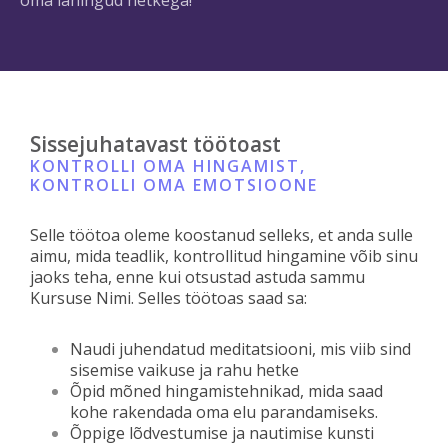
oma lahingud hetkega!
Sissejuhatavast töötoast
KONTROLLI OMA HINGAMIST,
KONTROLLI OMA EMOTSIOONE
Selle töötoa oleme koostanud selleks, et anda sulle
aimu, mida teadlik, kontrollitud hingamine võib sinu
jaoks teha, enne kui otsustad astuda sammu
Kursuse Nimi. Selles töötoas saad sa:
Naudi juhendatud meditatsiooni, mis viib sind
sisemise vaikuse ja rahu hetke
Õpid mõned hingamistehnikad, mida saad
kohe rakendada oma elu parandamiseks.
Õppige lõdvestumise ja nautimise kunsti