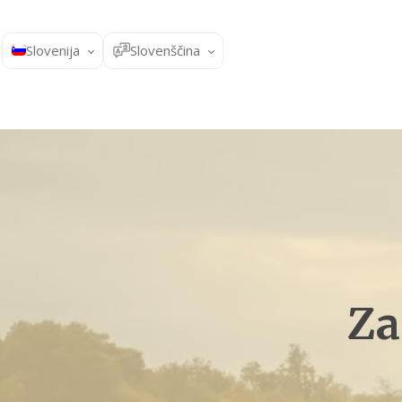
Slovenija
Slovenščina
Za