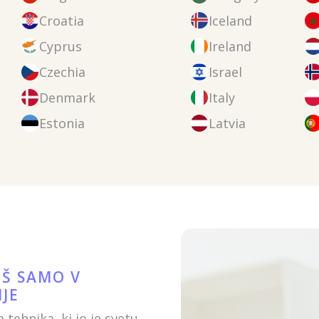
Croatia
Iceland
Cyprus
Ireland
Czechia
Israel
Denmark
Italy
Estonia
Latvia
IŠ SAMO V
IJE
 tehnika, ki jo je svetu