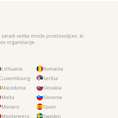
 zaradi velike mreže prostovoljcev, ki
ov organizacije.
Lithuania
Romania
Luxembourg
Serbia
Macedonia
Slovakia
Malta
Slovenia
Monaco
Spain
Montenegro
Sweden