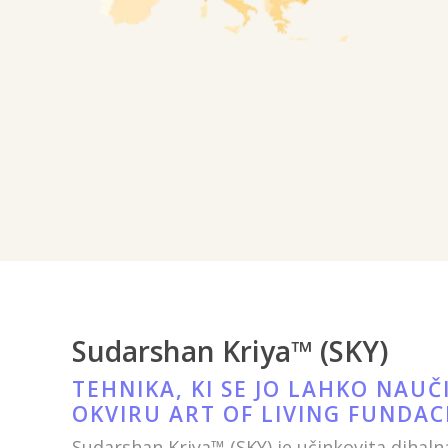
Sudarshan Kriya™ (SKY)
TEHNIKA, KI SE JO LAHKO NAUČ
OKVIRU ART OF LIVING FUNDAC
Sudarshan Kriya™ (SKY) je učinkovita dihalna