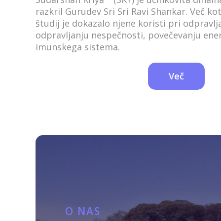
razkril Gurudev Sri Sri Ravi Shankar. Več ko
študij je dokazalo njene koristi pri odpravlj
odpravljanju nespečnosti, povečevanju energ
imunskega sistema.
Več
O NAS