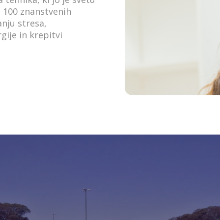
t 100 znanstvenih
anju stresa,
ije in krepitvi