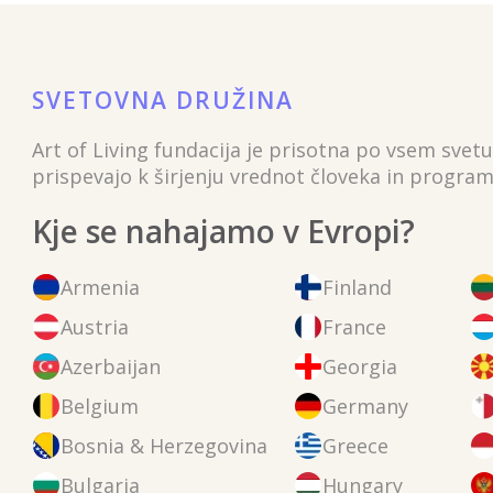
SVETOVNA DRUŽINA
Art of Living fundacija je prisotna po vsem svetu
prispevajo k širjenju vrednot človeka in program
Kje se nahajamo v Evropi?
Armenia
Finland
Austria
France
Azerbaijan
Georgia
Belgium
Germany
Bosnia & Herzegovina
Greece
Bulgaria
Hungary