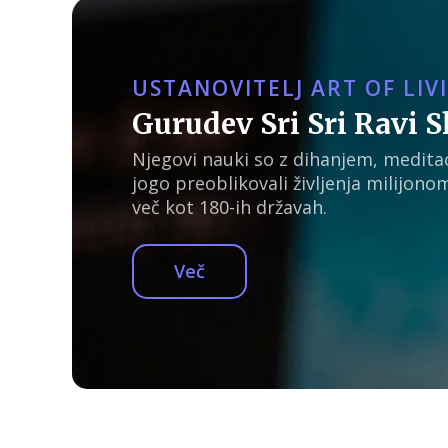
USTANOVITELJ ART OF LIV
Gurudev Sri Sri Ravi 
Njegovi nauki so z dihanjem, meditac
jogo preoblikovali življenja milijonom
več kot 180-ih državah.
Več