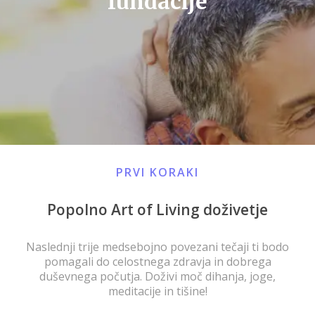
fundacije
PRVI KORAKI
Popolno Art of Living doživetje
Naslednji trije medsebojno povezani tečaji ti bodo
pomagali do celostnega zdravja in dobrega
duševnega počutja. Doživi moč dihanja, joge,
meditacije in tišine!