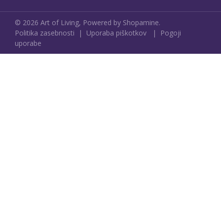
©
2026
Art of Living,
Powered by Shopamine.
Politika zasebnosti
|
Uporaba piškotkov
|
Pogoji
uporabe