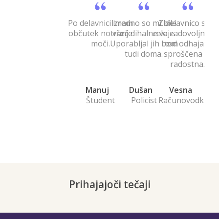
Po delavnici imam
Izredno so mi bile
Z delavnico sem
občutek notranje
všeč dihalne vaje.
zelo zadovoljna. 
moči.
Uporabljal jih bom
tod odhajam
tudi doma.
sproščena in
radostna.
Manuj
Dušan
Vesna
Študent
Policist
Računovodkinja
Prihajajoči tečaji