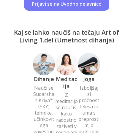
Prijavi se na Uvodno delavnico
Kaj se lahko naučiš na tečaju Art of
Living 1.del (Umetnost dihanja)
Dihanje
Meditac
Joga
ija
Nauči se
Izboljšaj
Sudarsha
si
Z
n Kriya™
prožnost
meditacijo
(SKY)
telesa in
se naučiš,
tehnike,
uma s
kako
učinkovit
preprosti
radostno
ega
m, a
zaživeti v
zavestne
pogloblje
sedanjem