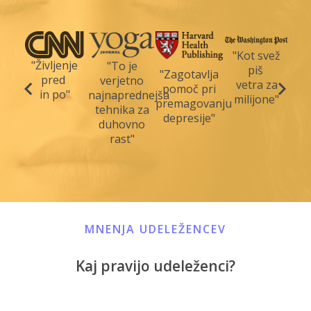
"Kot svež
"Življenje
"To je
piš
"Zagotavlja
pred
verjetno
vetra za
pomoč pri
in po"
najnaprednejša
milijone"
premagovanju
tehnika za
depresije"
duhovno
rast"
MNENJA UDELEŽENCEV
Kaj pravijo udeleženci?