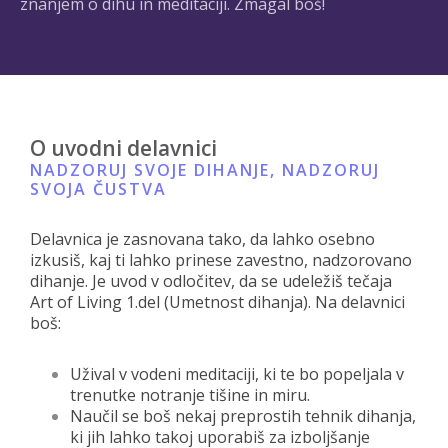
znanjem o dihu in meditaciji. Zmagal boš!
O uvodni delavnici
NADZORUJ SVOJE DIHANJE, NADZORUJ
SVOJA ČUSTVA
Delavnica je zasnovana tako, da lahko osebno
izkusiš, kaj ti lahko prinese zavestno, nadzorovano
dihanje. Je uvod v odločitev, da se udeležiš tečaja
Art of Living 1.del (Umetnost dihanja). Na delavnici
boš:
Užival v vodeni meditaciji, ki te bo popeljala v
trenutke notranje tišine in miru.
Naučil se boš nekaj preprostih tehnik dihanja,
ki jih lahko takoj uporabiš za izboljšanje