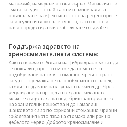
магнезий, намерени в това зърно. Магнезият се
смята за един от най-важните минерали за
повишаване на ефективността на рецепторите
за инсулин и глюкоза в тялото, като по този
начин предотвратява заболяване от диабет.
Поддържа здравето на
храносмилателната система:
Както повечето богати на фибри храни могат да
се похвалят, просото може да помогне за
подобряване на твоя стомашно-чревен тракт,
заедно с премахване на проблеми като запек,
газове, подуване на корема, спазми и др. Чрез
регулиране на процеса на храносмилането,
можете също така да подобриш задържането
на хранителни вещества и да намалиш
шансовете си за по-сериозни стомашно-чревни
заболявания като язва на стомаха или рак на
дебелото черво. Доброто храносмилане и