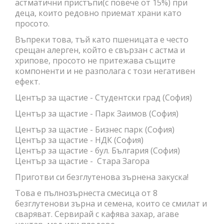
астматични пристъпи(с повече от 15%) при
деца, които редовно приемат храни като
просото.
Въпреки това, тъй като пшеницата е често
срещан алерген, който е свързан с астма и
хрипове, просото не притежава същите
компоненти и не разполага с този негативен
ефект.
Център за щастие - Студентски град (София)
Център за щастие - Парк Заимов (София)
Център за щастие - Бизнес парк (София)
Център за щастие - НДК (София)
Център за щастие - бул. България (София)
Център за щастие - Стара Загора
Приготви си безглутенова зърнена закуска!
Това е пълнозърнеста смесица от 8
безглутенови зърна и семена, които се смилат и
сваряват. Сервирай с кафява захар, агаве