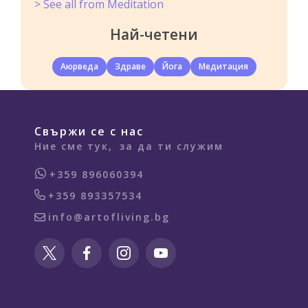
> See all from Meditation
Най-четени
Аюрведа
Здраве
Йога
Медитация
Свържи се с нас
Ние сме тук,
за да ти служим
+359 896060394
+359 893357534
info@artofliving.bg