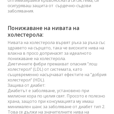
оптимизирайки кръвоносната си система, си
осигуряваш защита от сърдечно-съдови
заболявания.
Понижаване на нивата на
холестерола:
Нивата на холестерола вървят ръка за ръка със
здравето на сърцето, така че високите нива на
влакна в просо допринасят за идеалното
понижаване на холестерола.
Диетичните фибри премахват опасния "лош
холестерол" (LDL) от системата, като
същевременно насърчават ефектите на "добрия
холестерол“ (HDL).
Защива от диабет:
Диабетът е заболяване, установено при
милиони хора по целия свят. Просото е полезно
храна, защото при консумацията му имаш
минимален шанс за заболяване от диабет тип 2.
Това се дължи на значителните нива на