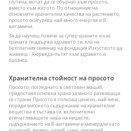
глутена, могат да се обърнат към просото,
вместо към житото. По отношение на
основните хранителни качества на растението,
просото осигурява най-много енергия и В-
витамини.
За да научиш повече за супер храните и как
храната поддържа здравето ти, ела на
безплатния семинар на фондация Изкуството да
живееш - Аюрведа-пътят към здравето и
баланса.
Хранителна стойност на просото
Просото, погледнато в световен мащаб,
предоставя основна храна за много развиващи
се страни. Просото е толкова ценено, най-вече,
поради високото съдържание на хранителни
вещества в състава си, включително
впечатляващите нива на нишесте,
съдържанието на В-витамини и минерали като
и калций, желязо, калий, цинк, магнезий.