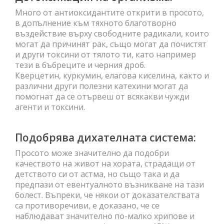
Много от антиоксидантите открити в просото,
в допълнение към тяхното благотворно
въздействие върху свободните радикали, които
могат да причинят рак, също могат да почистят
и други токсини от тялото ти, като например
тези в бъбреците и черния дроб.
Кверцетин, куркумин, елагова киселина, както и
различни други полезни катехини могат да
помогнат да се отървеш от всякакви чужди
агенти и токсини.
Подобрява дихателната система:
Просото може значително да подобри
качеството на живот на хората, страдащи от
детството си от астма, но също така и да
предпази от евентуалното възникване на тази
болест. Въпреки, че някои от доказателствата
са противоречиви, е доказано, че се
наблюдават значително по-малко хрипове и