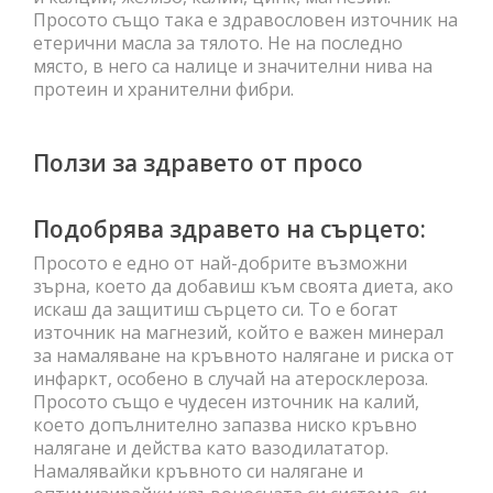
Просото също така е здравословен източник на
етерични масла за тялото. Не на последно
място, в него са налице и значителни нива на
протеин и хранителни фибри.
Ползи за здравето от просо
Подобрява здравето на сърцето:
Просото е едно от най-добрите възможни
зърна, което да добавиш към своята диета, ако
искаш да защитиш сърцето си. То е богат
източник на магнезий, който е важен минерал
за намаляване на кръвното налягане и риска от
инфаркт, особено в случай на атеросклероза.
Просото също е чудесен източник на калий,
което допълнително запазва ниско кръвно
налягане и действа като вазодилататор.
Намалявайки кръвното си налягане и