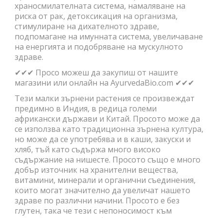
храносмилателната система, намаляване на
риска от рак, детоксикация на организма,
стимулиране на дихателното здраве,
подпомагане на имунната система, увеличаване
на енергията и подобряване на мускулното
здраве.
✔✔✔ Просо можеш да закупиш от нашите
магазини или онлайн на AyurvedaBio.com ✔✔✔
Тези малки зърнени растения се произвеждат
предимно в Индия, в редица големи
африкански държави и Китай. Просото може да
се използва като традиционна зърнена култура,
но може да се употребява и в каши, закуски и
хляб, тъй като съдържа много високо
съдържание на нишесте. Просото също е много
добър източник на хранителни вещества,
витамини, минерали и органични съединения,
които могат значително да увеличат нашето
здраве по различни начини. Просото е без
глутен, така че тези с непоносимост към