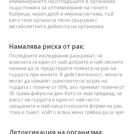
елиминирането на отпадъците в организма
също помага за оптимизиране на твоите
бъбреци, черен дроб и имунна система, тъй
като тези органи са тясно свързани с
метаболитните дейности на организма.
Намалява риска от рак:
Последните изследвания разкриват, че
влакната са един от най-добрите и най-лесните
начини да се предотврати появата на рак на
гърдата при жените. В действителност, жените
могат да намалят шансовете си за рак на
гърдата с повече от 50%, ако приемат повече от
30 грама фибри на ден. Като се има предвид, че
ракът на гърдата е един от най-често
срещаните и най-смъртоносните форми на рак,
това е съвет, който всяка жена трябва да се чуе!
Детоксикация на организма: