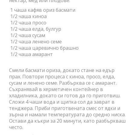
нектар, мед или плодове.
1 чаша кафяв ориз басмати
1/2 чаша киноа
1/2 чаша просо
1/2 чаша елда, булгур
1/2 чаша сусам
1/2 чаша ленено семе
1/2 чаша царевично брашно
1/2 чаша амарант
Смели басмати ориза, докато стане на едър
прах. Повтори процеса с киноа, просо, елда,
сусам и ленено семе. Разбърква се с амарант.
Съхранявай в херметичен контейнер в
хладилника, докато си готов да го приготвиш.
Сложи 4 чаши вода и щипка сол да заврат в
тенджера. Приби приготвената смес от ядки и
зърна и намали температурата до средно ниска.
Остави да къкри за 20 минути, като разбъркваш
често.