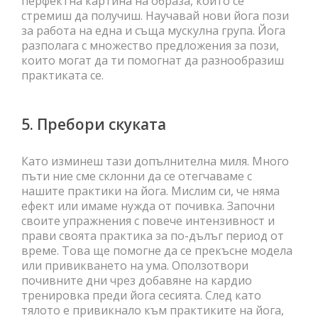
перфектна картина на образа, който се
стремиш да получиш. Научавай нови йога пози
за работа на една и съща мускулна група. Йога
разполага с множество предложения за пози,
които могат да ти помогнат да разнообразиш
практиката се.
5. Пребори скуката
Като изминеш тази допълнителна миля. Много
пъти ние сме склонни да се отегчаваме с
нашите практики на йога. Мислим си, че няма
ефект или имаме нужда от почивка. Започни
своите упражнения с повече интензивност и
прави своята практика за по-дълъг период от
време. Това ще помогне да се прекъсне модела
или привикването на ума. Оползотвори
почивните дни чрез добавяне на кардио
тренировка преди йога сесията. След като
тялото е привикнало към практиките на йога,