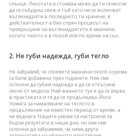
слънце. Лекотата в стомаха може да ти помогне
да се събудиш свеж и тъй като не се включват
въглехидрати в последното ти хранене, в
действителност е бил спрян процесът на
превръщане на въглехидратите в мазнини,
когато тялото е в покой или по време на сън.
2. Не губи надежда, губи тегло
Не забравяй, че слоевете мазнини около корема
са били добавени през годините. Ние сме
склонни да губим надежда и да се откъснем
лесно от модела. Най-важното тук е да се вярва
в практиката и тя да се продължава. Йога
помага за намаляване на теглото в
продължение на известен период от време, а
не веднага. Нашите умове са настроени за
бързи резултати в наши дни, но ние сме
склонни да забравяме, че няма друга
алтернатива на обилното изпотяване.