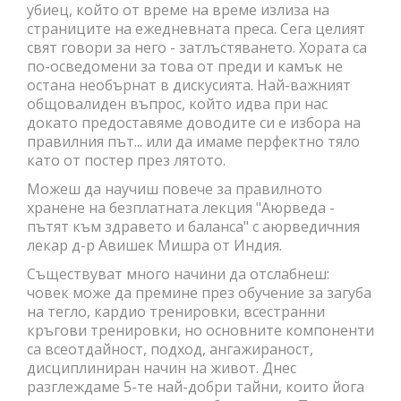
убиец, който от време на време излиза на
страниците на ежедневната преса. Сега целият
свят говори за него - затлъстяването. Хората са
по-осведомени за това от преди и камък не
остана необърнат в дискусията. Най-важният
общовалиден въпрос, който идва при нас
докато предоставяме доводите си е избора на
правилния път... или да имаме перфектно тяло
като от постер през лятото.
Можеш да научиш повече за правилното
хранене на безплатната лекция "Аюрведа -
пътят към здравето и баланса" с аюрведичния
лекар д-р Авишек Мишра от Индия.
Съществуват много начини да отслабнеш:
човек може да премине през обучение за загуба
на тегло, кардио тренировки, всестранни
кръгови тренировки, но основните компоненти
са всеотдайност, подход, ангажираност,
дисциплиниран начин на живот. Днес
разглеждаме 5-те най-добри тайни, които йога