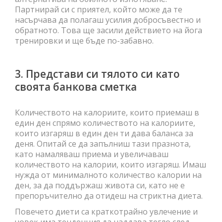
Партнирай си с приятел, който може да те
насърчава да полагаш усилия добросъвестно и
обратното. Това ще засили действието на йога
тренировки и ще бъде по-забавно.
3. Представи си тялото си като
своята банкова сметка
Количеството на калориите, които приемаш в
един ден спрямо количеството на калориите,
които изгаряш в един ден ти дава баланса за
деня. Опитай се да запълниш тази празнота,
като намаляваш приема и увеличаваш
количеството на калории, които изгаряш. Имаш
нужда от минималното количество калории на
ден, за да поддържаш живота си, като не е
препоръчително да отидеш на стриктна диета.
Повечето диети са краткотрайно увлечение и