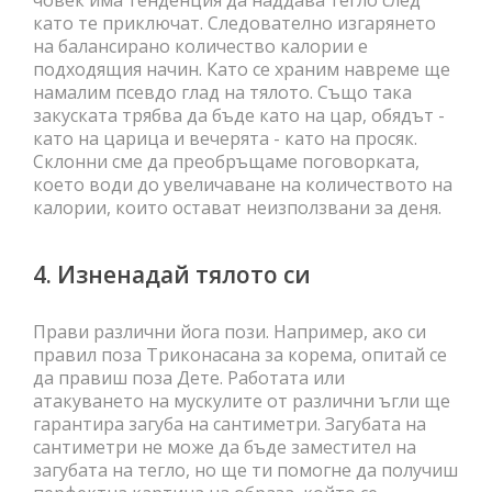
човек има тенденция да наддава тегло след
като те приключат. Следователно изгарянето
на балансирано количество калории е
подходящия начин. Като се храним навреме ще
намалим псевдо глад на тялото. Също така
закуската трябва да бъде като на цар, обядът -
като на царица и вечерята - като на просяк.
Склонни сме да преобръщаме поговорката,
което води до увеличаване на количеството на
калории, които остават неизползвани за деня.
4. Изненадай тялото си
Прави различни йога пози. Например, ако си
правил поза Триконасана за корема, опитай се
да правиш поза Дете. Работата или
атакуването на мускулите от различни ъгли ще
гарантира загуба на сантиметри. Загубата на
сантиметри не може да бъде заместител на
загубата на тегло, но ще ти помогне да получиш