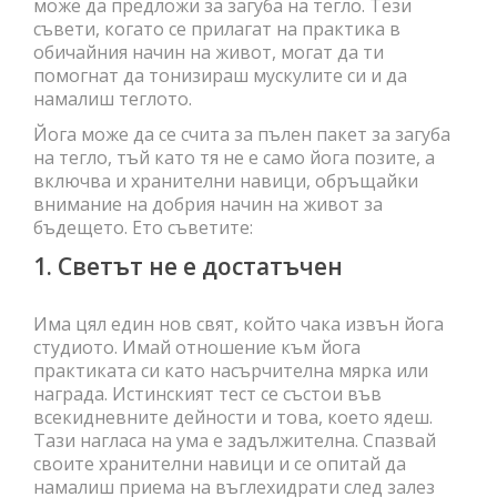
може да предложи за загуба на тегло. Тези
съвети, когато се прилагат на практика в
обичайния начин на живот, могат да ти
помогнат да тонизираш мускулите си и да
намалиш теглото.
Йога може да се счита за пълен пакет за загуба
на тегло, тъй като тя не е само йога позите, а
включва и хранителни навици, обръщайки
внимание на добрия начин на живот за
бъдещето. Ето съветите:
1. Светът не е достатъчен
Има цял един нов свят, който чака извън йога
студиото. Имай отношение към йога
практиката си като насърчителна мярка или
награда. Истинският тест се състои във
всекидневните дейности и това, което ядеш.
Тази нагласа на ума е задължителна. Спазвай
своите хранителни навици и се опитай да
намалиш приема на въглехидрати след залез