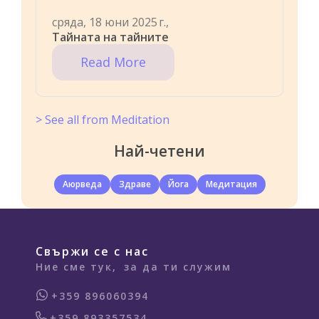
сряда, 18 юни 2025 г.,
Тайната на тайните
Read More
> See all from Meditation
Най-четени
Аюрведа
Здраве
Йога
Медитация
Свържи се с нас
Ние сме тук,
за да ти служим
+359 896060394
+359 893357534