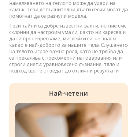
намаляването на теглото може да удари на
камък. Тези допълнителни дълги сесии могат да
помогнат да се разчупи модела.
Тези тайни са добре известни факти, но ние сме
склонни да настроим ума си, както ни харесва и
да ги пренебрегваме, мислейки си, че знаем
какво е най-доброто за нашите тела. Слушането
на тялото играе важна роля, като не трябва да
се прекалява с прекомерни натоварвания или
строги диети: уравновесено съзнание, тяло и
подход ще те отведат до отлични резултати.
Най-четени