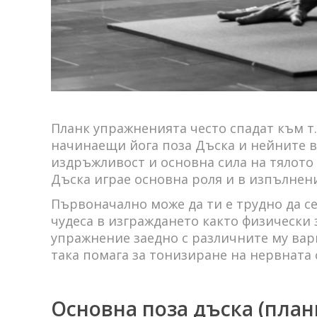
Планк упражненията често спадат към т.
начинаещи йога поза Дъска и нейните в
издръжливост и основна сила на тялото 
Дъска играе основна роля и в изпълнен
Първоначално може да ти е трудно да с
чудеса в изграждането както физически 
упражнение заедно с различните му вар
така помага за тонизиране на нервната 
Основна поза дъска (план