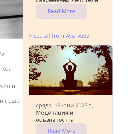
съвременни лечители
Read More
> See all from Ayurveda
За
Поза
 върши
ти също
сряда, 18 юни 2025 г.,
Медитация и
осъзнатостта
Read More