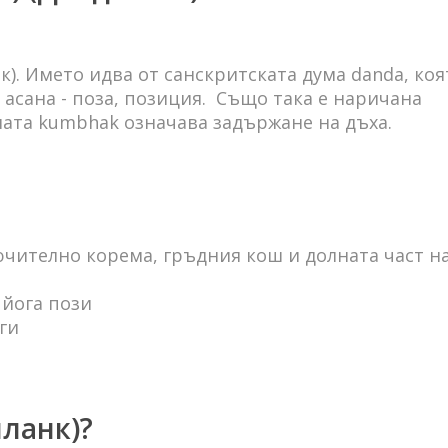
к). Името идва от санскритската дума danda, коя
 асана - поза, позиция. Също така е наричана
мата kumbhak означава задържане на дъха.
чително корема, гръдния кош и долната част н
 йога пози
 ги
планк)?