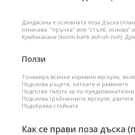
Дандасана е основната поза Дъска (план
означава "пръчка" или “стълб, основа” и
Кумбакасана (koom-bahk-ash-uh-nuh). Ду
Ползи
Тонизира всички коремни мускули, вклю
Подсилва ръцете, китките и раменете
Подготвя тялото за по-предизвикателни
Подсилва гръбначните мускули, разтяга
Подобрява стойката
Как се прави поза дъска (