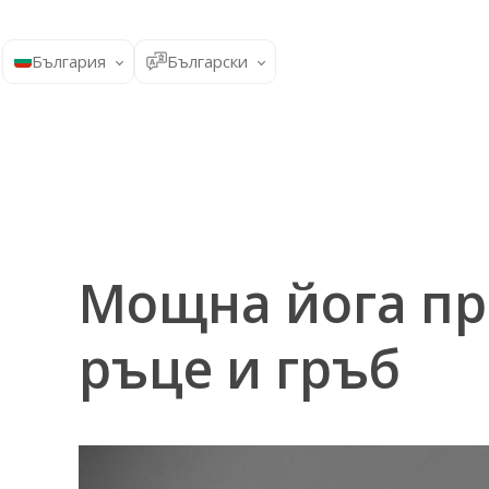
България
Български
Мощна йога пр
ръце и гръб