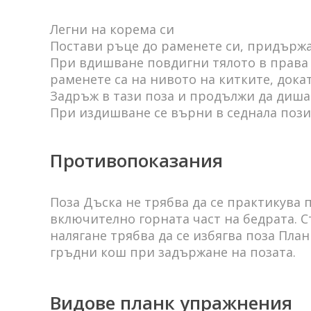
Легни на корема си
Постави ръце до раменете си, придържа
При вдишване повдигни тялото в права 
раменете са на нивото на китките, дока
Задръж в тази поза и продължи да диш
При издишване се върни в седнала поз
Противопоказания
Поза Дъска не трябва да се практикува 
включително горната част на бедрата. 
налягане трябва да се избягва поза Пла
гръдни кош при задържане на позата.
Видове планк упражнения