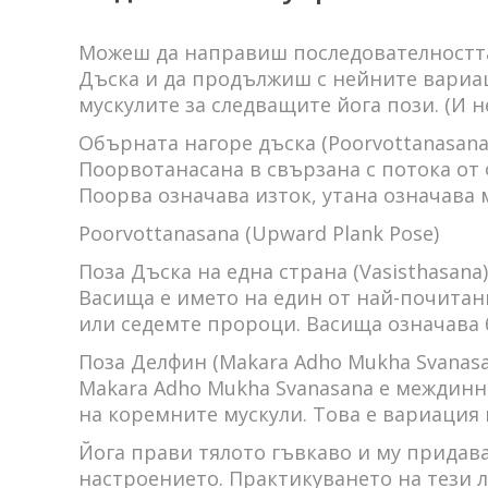
Можеш да направиш последователността
Дъска и да продължиш с нейните вариац
мускулите за следващите йога пози. (И н
Обърната нагоре дъска (Poorvottanasan
Поорвотанасана в свързана с потока от 
Поорва означава изток, утана означава 
Poorvottanasana (Upward Plank Pose)
Поза Дъска на една страна (Vasisthasana)
Васища е името на един от най-почитан
или седемте пророци. Васища означава б
Поза Делфин (Makara Adho Mukha Svanasa
Makara Adho Mukha Svanasana е междинн
на коремните мускули. Това е вариация 
Йога прави тялото гъвкаво и му придава
настроението. Практикуването на тези 