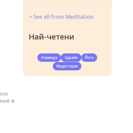
> See all from Meditation
Най-четени
Аюрведа
Здраве
Йога
Медитация
вно
ение в