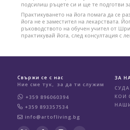
подсилиш ръцете си и ще те подготви за
Практикуването на йога помага да се раз
йога не е заместител на лекарствата. Йо
ръководството на обучен учител от Шри 
практикувай йога, след консултация с л
Свържи се с нас
ЗА Н
Ние сме тук,
за да ти служим
СУДА
КОИ 
+359 896060394
НАШИ
+359 893357534
info@artofliving.bg