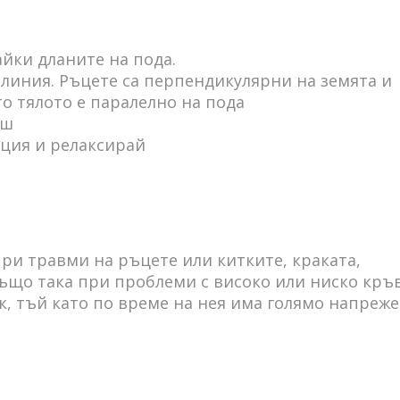
йки дланите на пода.
линия. Ръцете са перпендикулярни на земята и
то тялото е паралелно на пода
аш
иция и релаксирай
при травми на ръцете или китките, краката,
Също така при проблеми с високо или ниско кръ
нк, тъй като по време на нея има голямо напреж