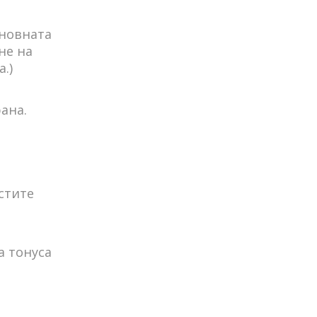
сновната
не на
.)
ана.
стите
а тонуса