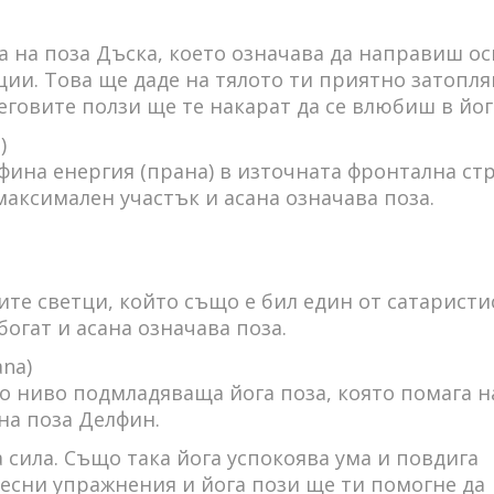
 на поза Дъска, което означава да направиш о
ии. Това ще даде на тялото ти приятно затопля
еговите ползи ще те накарат да се влюбиш в йога
a)
фина енергия (прана) в източната фронтална стр
максимален участък и асана означава поза.
ите светци, който също е бил един от сатаристи
огат и асана означава поза.
na)
о ниво подмладяваща йога поза, която помага н
на поза Делфин.
 сила. Също така йога успокоява ума и повдига
лесни упражнения и йога пози ще ти помогне да