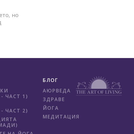
ето, но
д
БЛОГ
ИКИ
АЮРВЕДА
- ЧАСТ 1)
ЗДРАВЕ
ЙОГА
- ЧАСТ 2)
МЕДИТАЦИЯ
ЦИЯТА
МАДИ)
ТЕ НА ЙОГА