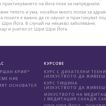
 практикуването на йога пози за напреднали.
вие тялото и ума, носейки много ползи за здрав
га позите е важно да се научат и практикуват по
Шри Йога. В случай на някакво заболяване,
екар и учител от Шри Шри Йога.
АС
КУРСОВЕ
РШАН КРИЯ™
КУРС С ДИХАТЕЛНИ ТЕХН
(ИЗКУСТВОТО ДА ЖИВЕЕШ 
СМЕ НИЕ
КУРС ТИШИНА
ЯТ ОСНОВАТЕЛ
(ИЗКУСТВОТО ДА ЖИВЕЕШ 
ИЗКУСТВОТО НА МЕДИТА
( МЕДИТАЦИЯ САХАДЖ СА
ШРИ ШРИ ЙОГА - ОСНОВИ