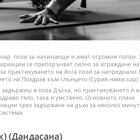
нар. пози за начинаещи и имат огромни ползи. 
ариации се препоръчват силно за играждане на
за практикуването на йога пози за напреднали. 
ието на Поздрав към слънцето (Сурия намаскар).
е задържиш в поза Дъска, но практикуването ѝ
здраво тяло, така и умствено. Основното планк
иации чрез задържане на дъха за няколко мину
система.
к) (Дандасана)