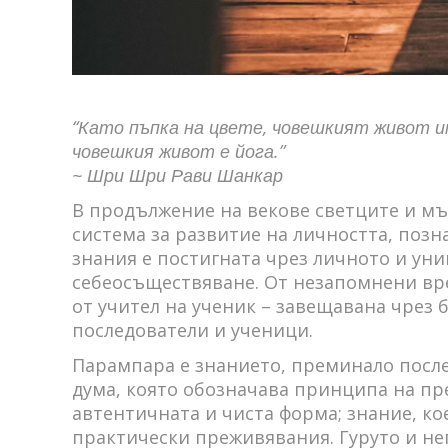
“Като пъпка на цвете, човешкият живот и
човешкия живот е йога.”
~ Шри Шри Рави Шанкар
В продължение на векове светците и м
система за развитие на личността, позн
знания е постигната чрез личното и ун
себеосъществяване. От незапомнени вре
от учител на ученик – завещавана чрез б
последователи и ученици.
Парампара е знанието, преминало после
дума, която обозначава принципа на пр
автентичната и чиста форма; знание, ко
практически преживявания. Гуруто и нег