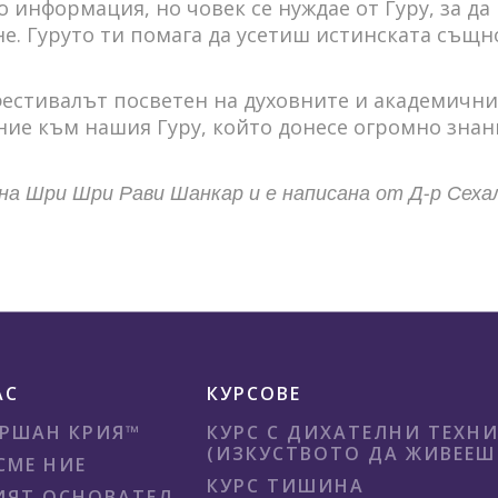
 информация, но човек се нуждае от Гуру, за да
. Гуруто ти помага да усетиш истинската същн
фестивалът посветен на духовните и академични
ние към нашия Гуру, който донесе огромно знан
на Шри Шри Рави Шанкар и е написана от Д-р Сеха
АС
КУРСОВЕ
РШАН КРИЯ™
КУРС С ДИХАТЕЛНИ ТЕХН
(ИЗКУСТВОТО ДА ЖИВЕЕШ 
СМЕ НИЕ
КУРС ТИШИНА
ЯТ ОСНОВАТЕЛ