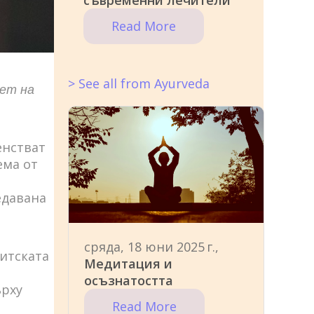
съвременни лечители
Read More
> See all from Ayurveda
вет на
енстват
ема от
едавана
сряда, 18 юни 2025 г.,
ритската
Медитация и
осъзнатостта
ърху
Read More