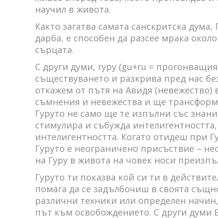
научил в живота.
Както загатва самата санскритска дума, 
дарба, е способен да разсее мрака окол
сърцата.
С други думи, гуру (gu+ru = прогонващия
съществуването и разкрива пред нас без
откажем от пътя на Авидя (невежество) 
съмнения и невежества и ще трансформ
Гуруто не само ще те изпълни със знани
стимулира и събужда интелигентността, 
интелигентността. Когато отидеш при Г
Гуруто е неограничено присъствие – н
на Гуру в живота на човек носи преизп
Гуруто ти показва кой си ти в действит
помага да се задълбочиш в своята същно
различни техники или определен начин, 
път към освобождението. С други думи Б