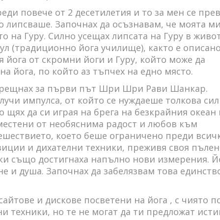
еди повече от 2 десетилетия и то за мен се пре
о липсваше. Започнах да осъзнавам, че моята м
 на Гуру. Силно усещах липсата на Гуру в живот
ул (традиционно йога училище), както е описано
я йога от скромни йоги и Гуру, който може да
а йога, по който аз тъпчех на едно място.
срещнах за първи път Шри Шри Рави Шанкар.
учи импулса, от който се нуждаеше толкова сил
 щях да си играя на брега на безкрайния океан 
местени от необяснима радост и любов към
ешествието, което беше ограничено преди всич
иции и дихателни техники, преживя своя пълен
ки също достигнаха напълно нови измерения. Й
е и душа. Започнах да забелязвам това единств
айтове и дискове посветени на йога , с чиято 
и техники, но те не могат да ти предложат ист