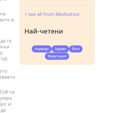
вна
> See all from Meditation
вете и
Най-четени
да се
ички
Аюрведа
Здраве
Йога
).
Медитация
Той
ето.
твието
Той ти
трира
Бог и
 да