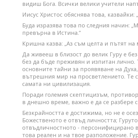
видиш Бога. Всички велики учители напъ
Иисус Христос обяснява това, казвайки: 
Буда изразява това по следния начин: „
превърна в Истина.“
Кришна казва: „Аз съм целта и пътят на
Да живееш в близост до велик Гуру е без
без да бъде преживян и изпитан лично.
основните тайни за проявяване на Духа
вътрешния мир на просветлението. Те с
самата ни цивилизация.
Поради големия скептицизъм, противоре
в днешно време, важно е да се разбере с
Безкрайността е достижима, но не е осе
Божественото е отвъд личността; Гурут
отвъдличностното - персонифицирано в 
това реален и на твое разположение. Гу