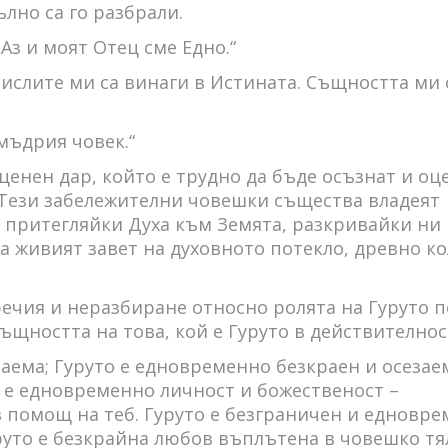
лно са го разбрали.
„Аз и моят Отец сме Едно.“
Мислите ми са винаги в Истината. Същността ми 
 мъдрия човек.“
ценен дар, който е трудно да бъде осъзнат и оц
 Тези забележителни човешки същества владеят
, притегляйки Духа към Земята, разкривайки ни
а живият завет на духовното потекло, древно к
чия и неразбиране относно ролята на Гуруто п
ъщността на това, кой е Гуруто в действителнос
заема; Гуруто е едновременно безкраен и осезае
о е едновременно личност и божественост –
помощ на теб. Гуруто е безграничен и едновре
руто е безкрайна любов въплътена в човешко тя