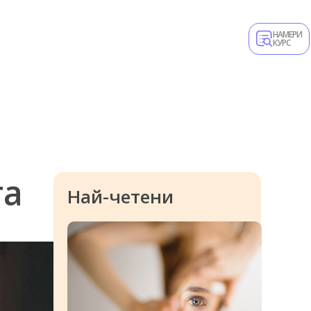
НАМЕРИ
КУРС
га
Най-четени