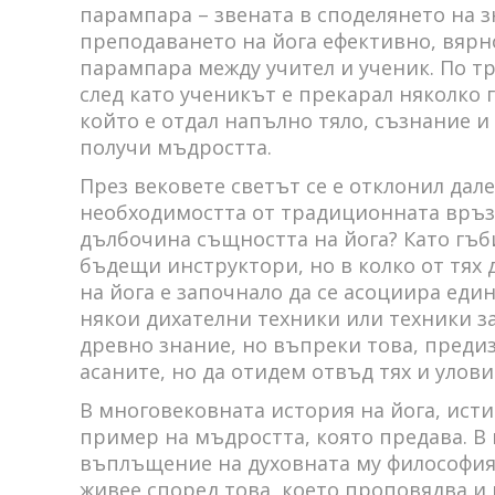
парампара – звената в споделянето на з
преподаването на йога ефективно, вярно
парампара между учител и ученик. По т
след като ученикът е прекарал няколко 
който е отдал напълно тяло, съзнание и 
получи мъдростта.
През вековете светът се е отклонил дал
необходимостта от традиционната връзк
дълбочина същността на йога? Като гъби
бъдещи инструктори, но в колко от тях 
на йога е започнало да се асоциира еди
някои дихателни техники или техники за
древно знание, но въпреки това, предиз
асаните, но да отидем отвъд тях и улови
В многовековната история на йога, исти
пример на мъдростта, която предава. В 
въплъщение на духовната му философия;
живее според това, което проповядва и 