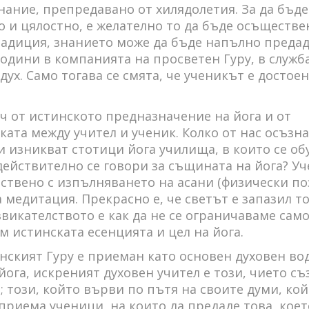
нание, препредавано от хилядолетия. За да бъде
 и цялостно, е желателно то да бъде осъществе
радиция, знанието може да бъде напълно преда
години в компанията на просветен Гуру, в служб
дух. Само тогава се смята, че ученикът е достоен
еч от истинското предназначение на йога и от
ата между учител и ученик. Колко от нас осъзна
 изникват стотици йога училища, в които се об
действително се говори за същината на йога? У
нствено с изпълняването на асани (физически поз
 медитация. Прекрасно е, че светът е запазил т
викателството е как да не се ограничаваме само
м истинската есенцията и цел на йога.
нският Гуру е приеман като основен духовен во
йога, искреният духовен учител е този, чието съ
 този, който върви по пътя на своите думи, ко
приема ученици, на които да предаде това, коет