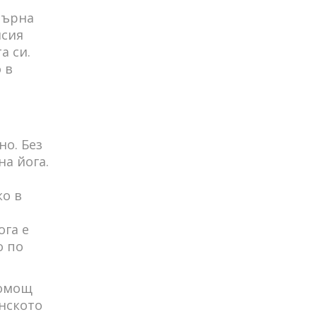
върна
исия
а си.
 в
но. Без
на йога.
ко в
ога е
о по
помощ
инското