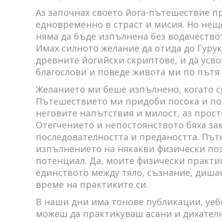
Аз започнах своето йога-пътешествие пр
едновременно в страст и мисия. Но нещ
няма да бъде изпълнена без водачеството
Имах силното желание да отида до Гурук
древните йогийски скриптове, и да усво
благослови и поведе живота ми по пътя н
Желанието ми беше изпълнено, когато 
Пътешествието ми придоби посока и пол
неговите напътствия и милост, аз просто
Отегчението и непостоянството бяха за
последователността и предаността. Път
изпълнението на някакви физически поз
потенциал. Да, моите физически практи
единството между тяло, съзнание, дишан
време на практиките си.
В наши дни има тонове публикации, уебс
можеш да практикуваш асани и дихателн