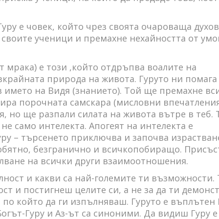
Гуру е човек, който чрез своята очароваща духо
о своите ученици и премахне нехайността от умо
т мрака) e този ,който отдръпва воалите на
крайната природа на живота. Гуруто ни помага 
в името на Видя (знанието). Той ще премахне вс
ира порочната самскара (мисловни впечатления
я, но ще разпали силата на живота вътре в теб. 
не само интелекта. Апогеят на интелекта е
уру – търсенето приключва и започва израстван
еобятно, безгранично и всичкопобиращо. Присъс
ълване на всички други взаимоотношения.
елност и какви са най-големите ти възможности. 
ст и постигнеш целите си, а не за да ти демонс
по който да ги изпълняваш. Гуруто е въплътен 
огът-Гуру и Аз-ът са синоними. Да видиш Гуру е