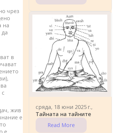
но чрез
дено
а на
 да
ват в
учават
чението
и),
ова
 с
сряда, 18 юни 2025 г.,
дач, жив
Тайната на тайните
знание е
йто
Read More
о е