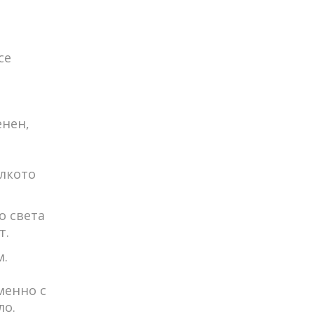
се
енен,
олкото
о света
т.
м.
менно с
ло.