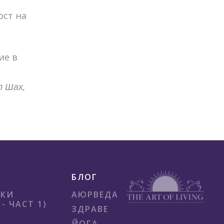
ост на
ие в
л Шах,
БЛОГ
ИКИ
АЮРВЕДА
- ЧАСТ 1)
ЗДРАВЕ
ЙОГА