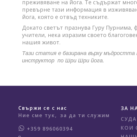
преживяване на йога. Те съдържат много
превърне тази информация в изживяване
йога, която е отвъд техниките.
Докато светът празнува Гуру Пурнима, 
учители, нека изразим своето благогове
нашия живот.
Тази статия е базирана върху мъдростта 
инструктор по Шри Шри йога.
Свържи се с нас
ЗА Н
Ние сме тук,
за да ти служим
СУДА
КОИ 
+359 896060394
НАШИ