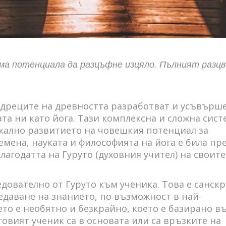
ма потенциала да разцъфне изцяло. Пълният разц
ъдреците на древността разработват и усъвърш
ата ни като йога. Тази комплексна и сложна сист
икално развитието на човешкия потенциал за
мена, науката и философията на йога е била пр
лагодатта на Гуруто (духовния учител) на своите
дователно от Гуруто към ученика. Това е санск
едаване на знанието, по възможност в най-
ето е необятно и безкрайно, което е базирано в
овият ученик са в основата или са връзките на