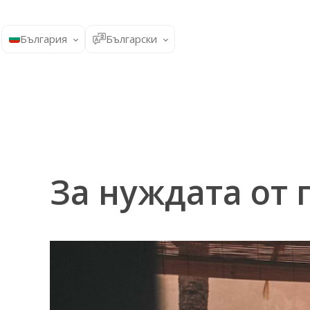
България
Български
За нуждата от 