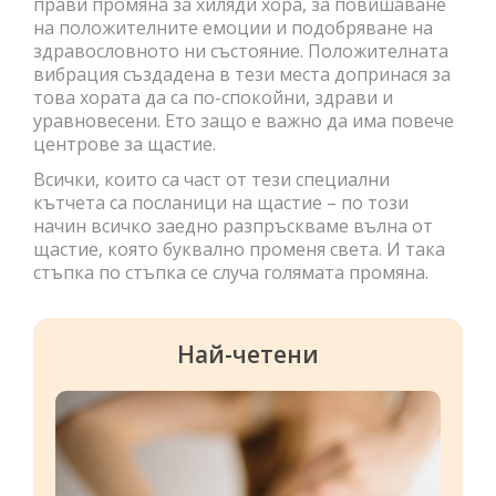
прави промяна за хиляди хора, за повишаване
на положителните емоции и подобряване на
здравословното ни състояние. Положителната
вибрация създадена в тези места допринася за
това хората да са по-спокойни, здрави и
уравновесени. Ето защо е важно да има повече
центрове за щастие.
Всички, които са част от тези специални
кътчета са посланици на щастие – по този
начин всичко заедно разпръскваме вълна от
щастие, която буквално променя света. И така
стъпка по стъпка се случа голямата промяна.
Най-четени