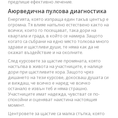
предпише ефективно лечение.
Аюрведична пулсова диагностика
Енергията, която изпраща един такъв център е
огромна. Тя влияе напълно естествено както на
всички, които го посещават, така дори на
квартала и града, в който се намира. Защото
когато са събрани на едно място толкова много
здрави и щастливи души, те няма как да не
окажат въздействие и на околните.
След курсовете за щастие промяната, която
настъпва в живота на участниците, е налице
дори при щастливите хора. Защото чрез
дишането на тези курсове, докосваш душата си
и виждаш, че всичко е наред; че всичко
останало е извън теб и няма страшно.
Участниците имат надежда, чувстват се по-
спокойни и оценяват наистина настоящия
момент.
Центровете за щастие са малка стъпка, която