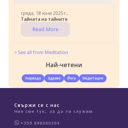
сряда, 18 юни 2025 г.,
Тайната на тайните
Read More
> See all from Meditation
Най-четени
Аюрведа
Здраве
Йога
Медитация
Свържи се с нас
Ние сме тук,
за да ти служим
+359 896060394