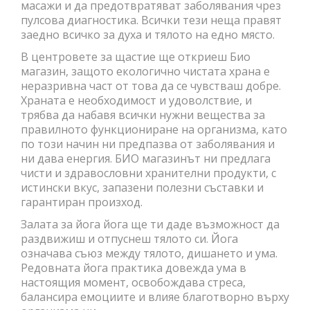
масажи и да предотвратяват заболявания чрез
пулсова диагностика. Всички тези неща правят
заедно всичко за духа и тялото на едно място.
В центровете за щастие ще откриеш Био
магазин, защото екологично чистата храна е
неразривна част от това да се чувстваш добре.
Храната е необходимост и удоволствие, и
трябва да набавя всички нужни вещества за
правилното функциониране на организма, като
по този начин ни предпазва от заболявания и
ни дава енергия. БИО магазинът ни предлага
чисти и здравословни хранителни продукти, с
истински вкус, запазени полезни съставки и
гарантиран произход.
Залата за йога йога ще ти даде възможност да
раздвижиш и отпуснеш тялото си. Йога
означава съюз между тялото, дишането и ума.
Редовната йога практика довежда ума в
настоящия момент, освобождава стреса,
балансира емоциите и влияе благотворно върху