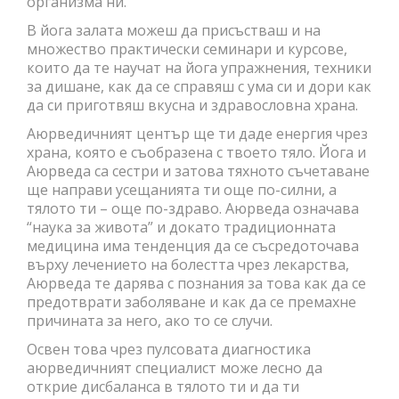
организма ни.
В йога залата можеш да присъстваш и на
множество практически семинари и курсове,
които да те научат на йога упражнения, техники
за дишане, как да се справяш с ума си и дори как
да си приготвяш вкусна и здравословна храна.
Аюрведичният център ще ти даде енергия чрез
храна, която е съобразена с твоето тяло. Йога и
Аюрведа са сестри и затова тяхното съчетаване
ще направи усещанията ти още по-силни, а
тялото ти – още по-здраво. Аюрведа означава
“наука за живота” и докато традиционната
медицина има тенденция да се съсредоточава
върху лечението на болестта чрез лекарства,
Аюрведа те дарява с познания за това как да се
предотврати заболяване и как да се премахне
причината за него, ако то се случи.
Освен това чрез пулсовата диагностика
аюрведичният специалист може лесно да
открие дисбаланса в тялото ти и да ти