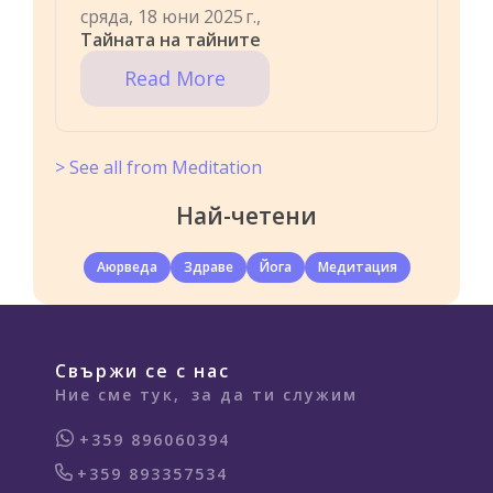
сряда, 18 юни 2025 г.,
Тайната на тайните
Read More
> See all from Meditation
Най-четени
Аюрведа
Здраве
Йога
Медитация
Свържи се с нас
Ние сме тук,
за да ти служим
+359 896060394
+359 893357534