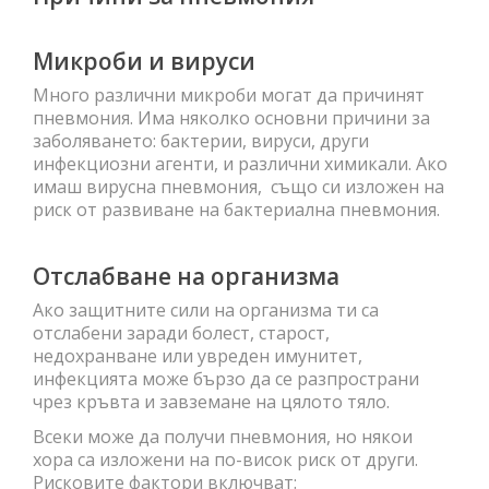
Микроби и вируси
Много различни микроби могат да причинят
пневмония. Има няколко основни причини за
заболяването: бактерии, вируси, други
инфекциозни агенти, и различни химикали. Ако
имаш вирусна пневмония, също си изложен на
риск от развиване на бактериална пневмония.
Отслабване на организма
Ако защитните сили на организма ти са
отслабени заради болест, старост,
недохранване или увреден имунитет,
инфекцията може бързо да се разпространи
чрез кръвта и завземане на цялото тяло.
Всеки може да получи пневмония, но някои
хора са изложени на по-висок риск от други.
Рисковите фактори включват: