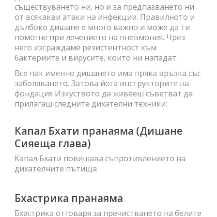
съществуването ни, но и за предпазването ни
от всякакви атаки на инфекции. Правилното и
дълбоко дишане е много важно и може да ти
помогне при лечението на пневмония. Чрез
него изграждаме резистентност към
бактериите и вирусите, които ни нападат.
Все пак именно дишането има пряка връзка със
заболяването. Затова йога инструкторите на
фондация Изкуството да живееш съветват да
прилагаш следните дихателни техники:
Капал Бхати пранаяма (Дишане
Сияеща глава)
Капал Бхати повишава съпротивлението на
дихателните пътища
Бхастрика пранаяма
Бхастрика отговаря за пречистването на белите