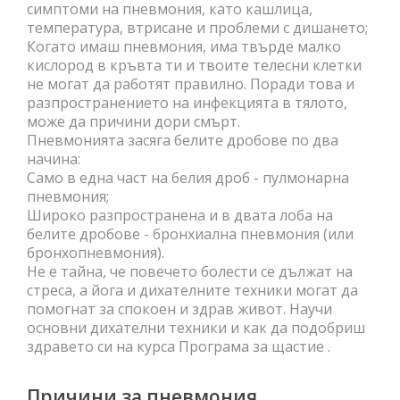
симптоми на пневмония, като кашлица,
температура, втрисане и проблеми с дишането;
Когато имаш пневмония, има твърде малко
кислород в кръвта ти и твоите телесни клетки
не могат да работят правилно. Поради това и
разпространението на инфекцията в тялото,
може да причини дори смърт.
Пневмонията засяга белите дробове по два
начина:
Само в една част на белия дроб - пулмонарна
пневмония;
Широко разпространена и в двата лоба на
белите дробове - бронхиална пневмония (или
бронхопневмония).
Не е тайна, че повечето болести се дължат на
стреса, а йога и дихателните техники могат да
помогнат за спокоен и здрав живот. Научи
основни дихателни техники и как да подобриш
здравето си на курса Програма за щастие .
Причини за пневмония