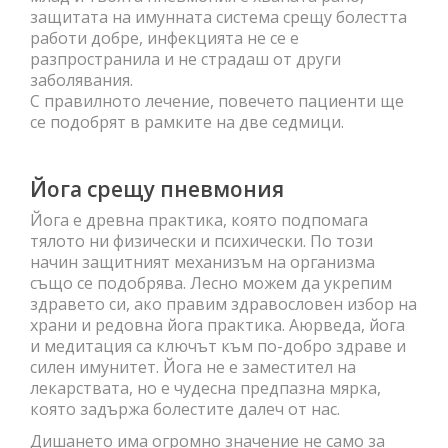
защитата на имунната система срещу болестта
работи добре, инфекцията не се е
разпространила и не страдаш от други
заболявания.
С правилното лечение, повечето пациенти ще
се подобрят в рамките на две седмици.
Йога срещу пневмония
Йога е древна практика, която подпомага
тялото ни физически и психически. По този
начин защитният механизъм на организма
също се подобрява. Лесно можем да укрепим
здравето си, ако правим здравословен избор на
храни и редовна йога практика. Аюрведа, йога
и медитация са ключът към по-добро здраве и
силен имунитет. Йога не е заместител на
лекарствата, но е чудесна предпазна мярка,
която задържа болестите далеч от нас.
Дишането има огромно значение не само за