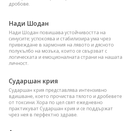
дробове.
Нади Шодан
Нади Шодан повишава устойчивостта на
синусите; успокоява и стабилизира ума чрез
привеждане в хармония на лявото и дясното
полукълбо на мозъка, които се свързват с
логическата и емоционалната страни на нашата
личност.
Сударшан крия
Сударшан крия представлява интензивно
вдишване, което прочиства тялото и дробевете
от токсини. Хора по цел свят ежедневно
практикуват Сударшан крия и се поддържат
чрез нея в перфектно здраве.