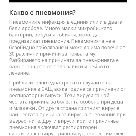
Какво е пневмония?
Пневмония е инфекция в единия или и в двата
бели дробове. Много малки микроби, като
бактерии, вируси и гъбички, може да
предизвикат пневмония. Пневмонията не е
безобидно заболяване и може да има повече от
30 различни причини за появата му.
Разбирането на причината за пневмонията е
важно, защото от това зависи и нейното
лечение.
Приблизително една трета от случаите на
пневмония в САЩ всяка година са причинени от
респираторни вируси. Тези вируси са най-
честата причина за болестта особено при деца
и младежи . От друга страна грипният вирус е
най-честата причина за вирусна пневмония при
възрастните. Други вируси, които причиняват
пневмония включват респираторен
синцитиален вирус, риновирус, херпес симплекс