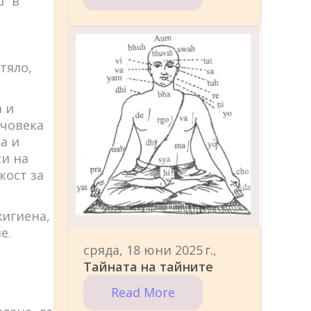
“ в
тяло,
 и
 човека
а и
си на
кост за
хигиена,
е.
сряда, 18 юни 2025 г.,
Тайната на тайните
Read More