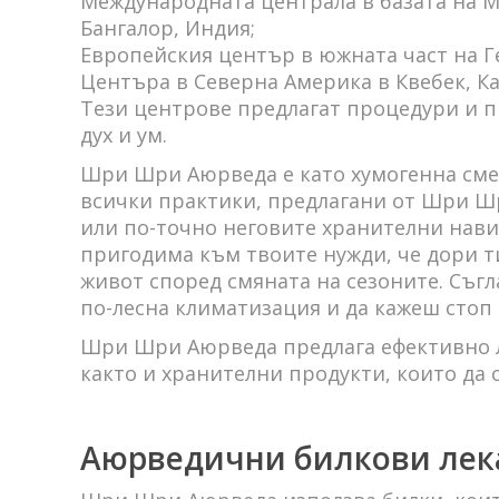
Международната централа в базата на М
Бангалор, Индия;
Европейския център в южната част на Г
Центъра в Северна Америка в Квебек, Ка
Тези центрове предлагат процедури и п
дух и ум.
Шри Шри Аюрведа е като хумогенна сме
всички практики, предлагани от Шри Шр
или по-точно неговите хранителни нави
пригодима към твоите нужди, че дори ти
живот според смяната на сезоните. Съгл
по-лесна климатизация и да кажеш стоп
Шри Шри Аюрведа предлага ефективно ле
както и хранителни продукти, които да 
Аюрведични билкови лек