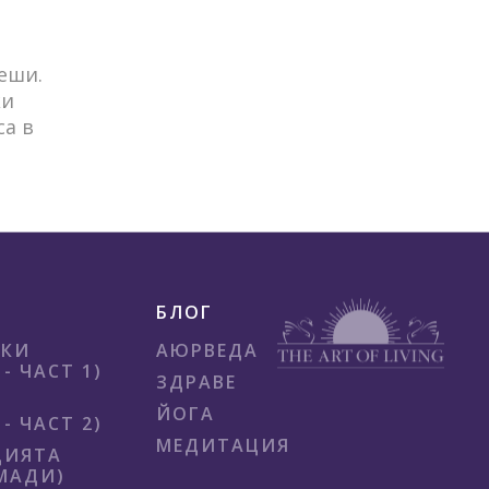
еши.
ки
са в
БЛОГ
ИКИ
АЮРВЕДА
- ЧАСТ 1)
ЗДРАВЕ
ЙОГА
- ЧАСТ 2)
МЕДИТАЦИЯ
ЦИЯТА
МАДИ)