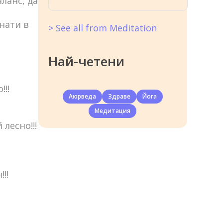
ланс, да
нати в
> See all from Meditation
Най-четени
!!
Аюрведа
Здраве
Йога
Медитация
лесно!!!
!!