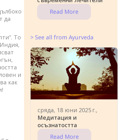
съвременни лечители
дълбоко
Read More
т да
ти“. То
> See all from Ayurveda
 Индия,
исват
огън,
ността
ловен и
ва как
и!
сряда, 18 юни 2025 г.,
Медитация и
осъзнатостта
Read More