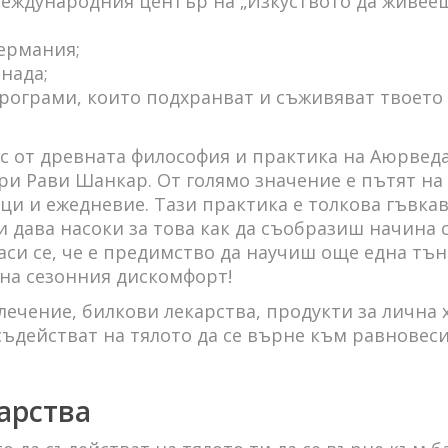
еждународния център на „Изкуството да живееш
ермания;
нада;
рограми, които подхранват и съживяват твоето 
с от древната философия и практика на Аюрведа
и Рави Шанкар. От голямо значение е пътят на
ци и ежедневие. Тази практика е толкова гъвкав
 дава насоки за това как да съобразиш начина 
аси се, че е предимство да научиш още една тън
 на сезонния дискомфорт!
чение, билкови лекарства, продукти за лична 
съдействат на тялото да се върне към равновеси
арства