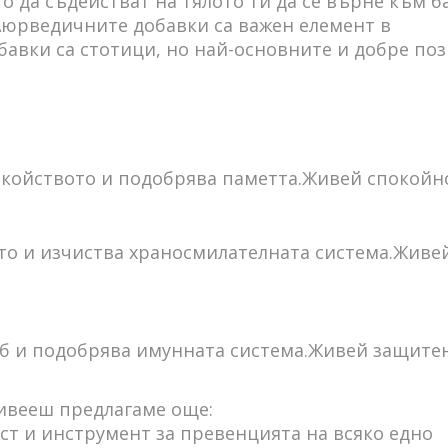
да съдействат на тялото ти да се върне към ба
. Аюрведичните добавки са важен елемент в
авки са стотици, но най-основните и добре поз
окойството и подобрява паметта.Живей спокойно!
о и изчиства храносмилателната система.Живей 
 и подобрява имунната система.Живей защитен!
ивееш предлагаме още:
ст и инструмент за превенцията на всяко едно