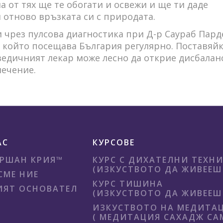
а от тях ще те обогати и освежи и ще ти даде
отново връзката си с природата.
чрез пулсова диагностика при Д-р Саураб Пард
 който посещава България регулярно. Поставяй
ведичният лекар може лесно да открие дисбалан
лечение.
АС
КУРСОВЕ
РШАН КРИЯ™
КУРС С ДИХАТЕЛНИ ТЕХН
(ИЗКУСТВОТО ДА ЖИВЕЕШ 
СМЕ НИЕ
КУРС ТИШИНА
ЯТ ОСНОВАТЕЛ
(ИЗКУСТВОТО ДА ЖИВЕЕШ 
ИЗКУСТВОТО НА МЕДИТА
( МЕДИТАЦИЯ САХАДЖ СА