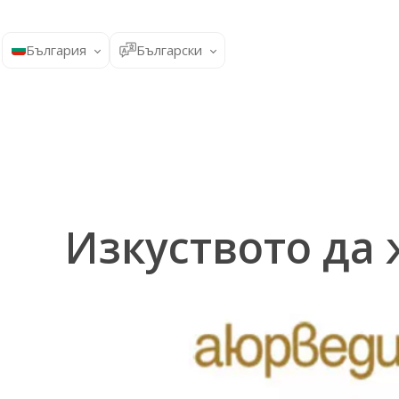
България
Български
Изкуството да