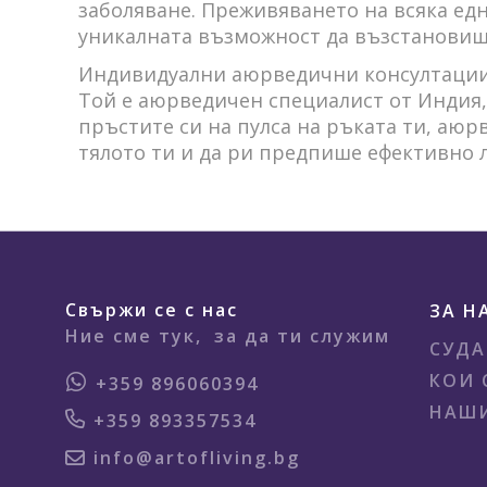
заболяване. Преживяването на всяка едн
уникалната възможност да възстановиш 
Индивидуални аюрведични консултации 
Той е аюрведичен специалист от Индия,
пръстите си на пулса на ръката ти, аюр
тялото ти и да ри предпише ефективно 
Свържи се с нас
ЗА Н
Ние сме тук,
за да ти служим
СУДА
КОИ 
+359 896060394
НАШИ
+359 893357534
info@artofliving.bg