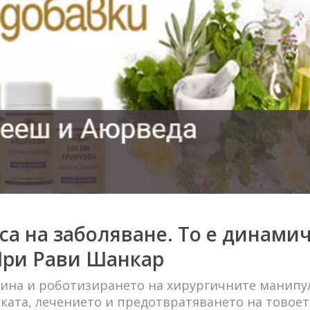
пса на заболяване. То е динами
 Шри Рави Шанкар
ина и роботизирането на хирургичните манипу
иката, лечението и предотвратяването на товое