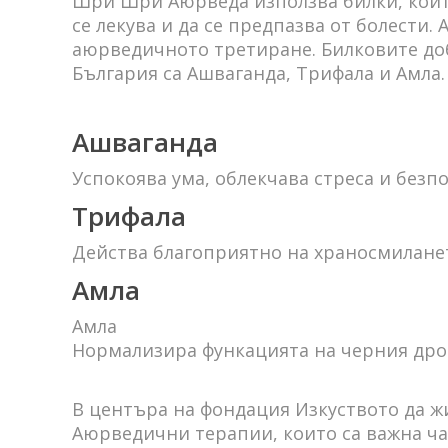
Шри Шри Аюрведа използва билки, които 
се лекува и да се предпазва от болести
аюрведичното третиране. Билковите доб
България са Ашваганда, Трифала и Амла.
Ашваганда
Успокоява ума, облекчава стреса и безп
Трифала
Действа благоприятно на храносмиланет
Амла
Амла
Нормализира функацията на черния дроб
В центъра на фондация Изкуството да ж
Аюрведични терапии, които са важна ча