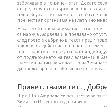
заболяване в по-ранен етап. Докато се 
съсредоточаваш върху основното лечени
ниво. Звучи невъзможно, но е факт, че 
пречистват организма на клетъчно ниво.
Нека ти обърнем внимание на нещо мно
се нарича Аюрведа и е предавано от уст
след което е събрано в текст преди пов
какво е въздействието на петте елемента
пространство – върху нашата индивидуа
от поддържането на тези елементи в ба
щастлив начин на живот. Но най-съществ
да предотвратиш заболяването си и как 
Приветстваме те с: „Доб
Шри Шри Аюрведа се осъществява от тр
Земята и Изкуството да живееш