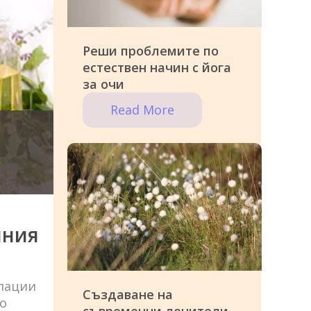
Реши проблемите по
естествен начин с йога
за очи
Read More
чния
лации
Създаване на
то