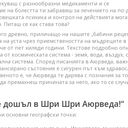
лекуваш с разнообразни медикаменти и се
е на болестта ти забравяш за лечението на по-
човешката психика и контрол на действията мога
 Питаш се как става това?
го древно, приличащо на нашите „бабини рецеп
а на уста чрез приемствеността на мъдреците в
ече от пет хиляди години. Текстове подробно оп
 от космическата система - земя, вода, въздух, 
лна система. Според писанията в Аюрведа, важ
лансирано състояние е сигурен път към здравос
еното е, че Аюрведа те дарява с познания за то
да премахнеш причината за него, ако то се случ
ре дошъл в Шри Шри Аюрведа!“
и основни географски точки: