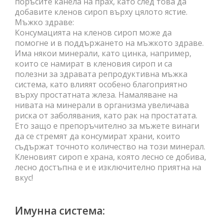
поръсите канела на прах, като след това да
добавите кленов сироп върху цялото ястие.
Мъжко здраве:
Консумацията на кленов сироп може да
помогне и в поддържането на мъжкото здраве.
Има някои минерали, като цинка, например,
които се намират в кленовия сироп и са
полезни за здравата репродуктивна мъжка
система, като влияят особено благоприятно
върху простатната жлеза. Намаляване на
нивата на минерали в организма увеличава
риска от заболявания, като рак на простатата.
Ето защо е препоръчително за мъжете винаги
да се стремят да консумират храни, които
съдържат точното количество на този минерал.
Кленовият сироп е храна, която лесно се добива,
лесно достъпна е и е изключително приятна на
вкус!
Имунна система: