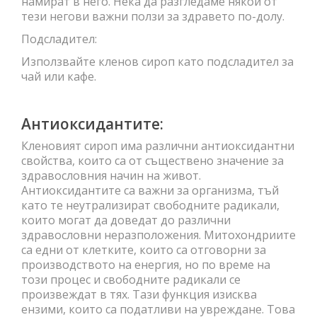
намират в него. Нека да разгледаме някои от
тези негови важни ползи за здравето по-долу.
Подсладител:
Използвайте кленов сироп като подсладител за
чай или кафе.
Антиоксидантите:
Кленовият сироп има различни антиоксидантни
свойства, които са от съществено значение за
здравословния начин на живот.
Антиоксидантите са важни за организма, тъй
като те неутрализират свободните радикали,
които могат да доведат до различни
здравословни неразположения. Митохондриите
са едни от клетките, които са отговорни за
производството на енергия, но по време на
този процес и свободните радикали се
произвеждат в тях. Тази функция изисква
ензими, които са податливи на увреждане. Това