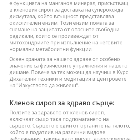
е функцията на манганов минерал, присъстващ
в кленовия сироп за доставка на супероксида
дисмутаза, който всъщност представлява
окислителен ензим. Този ензим помага за
снемане на защитата от опасните свободни
радикали, които се произвеждат от
митохондриите при изпълнение на неговите
нормални метаболитни функции.
Освен храната за нашето здраве от особено
значение са физическите упражнения и нашето
дишане. Повече за тях можеш да научиш в Курс
Дихателни техники и медитация в центровете
на "Изкуството да живееш".
Кленов сироп за здраво сърце:
Ползите за здравето от кленов сироп,
включват също така подпомагането на
сърцето. Сърцето е един от органите на тялото,
който е податлив на различни видове
заболявания, такива като инсулт, атеросклероза