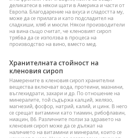
деликатеси в някои щати в Америка и части от
Европа. Благодарение на вкуса и сладостта му,
може да се прилага и като подсладител на
сладкиши, хляб и мюсли. Някои производители
на вина също считат, че кленовият сироп
трябва да се използва в процеса на
производство на вино, вместо мед.
Хранителната стойност на
кленовия сироп
Намерените в кленовия сироп хранителни
вещества включват вода, протеини, мазнини,
въглехидрати, захари и др. По отношение на
минералите, той съдържа калций, желязо,
магнезий, фосфор, натрий, калий, и цинк. В него
се срещат витамини като тиамин, рибофлавин,
ниацин, В6. Различните ползи за здравето на
кленовия сироп може да се дължат на
наличието на витамини и минерали, които се