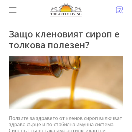
Защо кленовият сироп е
толкова полезен?
Ползите за здравето от кленов сироп включват
здраво сърце и по-стабилна имунна система.
Сиропът също така има антиоксидантни