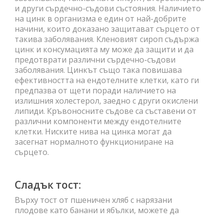
и други сърдечно-съдови състояния. Наличието
на цинк в организма е един от най-добрите
начини, които доказано защитават сърцето от
такива заболявания. Кленовият сироп съдържа
цинк и консумацията му може да защити и да
предотврати различни сърдечно-съдови
заболявания. Цинкът също така повишава
ефективността на ендотелните клетки, като ги
предпазва от щети поради наличието на
излишния холестерол, заедно с други окислени
липиди. Кръвоносните съдове са съставени от
различни компоненти между ендотелните
клетки. Ниските нива на цинка могат да
засегнат нормалното функциониране на
сърцето.
Сладък тост:
Върху тост от пшеничен хляб с нарязани
плодове като банани и ябълки, можете да