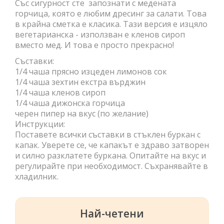
Със сигурност сте запознати с медената
горчица, която е любим дресинг за салати. Това
в крайна сметка е класика. Тази версия е изцяло
вегетарианска - използван е кленов сироп
вместо мед. И това е просто прекрасно!
Съставки:
1/4 чаша прясно изцеден лимонов сок
1/4 чаша зехтин екстра върджин
1/4 чаша кленов сироп
1/4 чаша дижонска горчица
черен пипер на вкус (по желание)
Инструкции:
Поставете всички съставки в стъклен буркан с
капак. Уверете се, че капакът е здраво затворен
и силно разклатете буркана. Опитайте на вкус и
регулирайте при необходимост. Съхранявайте в
хладилник.
Най-четени