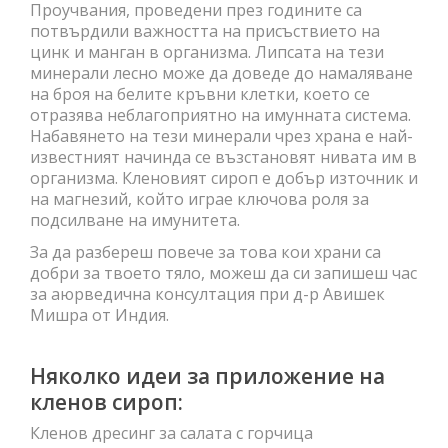
Проучвания, проведени през годините са
потвърдили важността на присъствието на
цинк и манган в организма. Липсата на тези
минерали лесно може да доведе до намаляване
на броя на белите кръвни клетки, което се
отразява неблагоприятно на имунната система.
Набавянето на тези минерали чрез храна е най-
известният начинда се възстановят нивата им в
организма. Кленовият сироп е добър източник и
на магнезий, който играе ключова роля за
подсилване на имунитета.
За да разбереш повече за това кои храни са
добри за твоето тяло, можеш да си запишеш час
за аюрведична консултация при д-р Авишек
Мишра от Индия.
Няколко идеи за приложение на
кленов сироп:
Кленов дресинг за салата с горчица