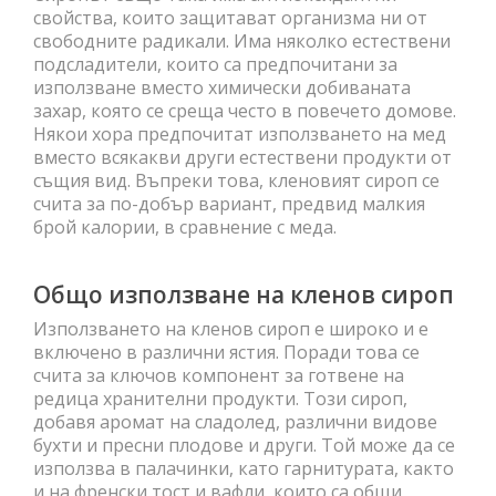
свойства, които защитават организма ни от
свободните радикали. Има няколко естествени
подсладители, които са предпочитани за
използване вместо химически добиваната
захар, която се среща често в повечето домове.
Някои хора предпочитат използването на мед
вместо всякакви други естествени продукти от
същия вид. Въпреки това, кленовият сироп се
счита за по-добър вариант, предвид малкия
брой калории, в сравнение с меда.
Общо използване на кленов сироп
Използването на кленов сироп е широко и е
включено в различни ястия. Поради това се
счита за ключов компонент за готвене на
редица хранителни продукти. Този сироп,
добавя аромат на сладолед, различни видове
бухти и пресни плодове и други. Той може да се
използва в палачинки, като гарнитурата, както
и на френски тост и вафли, които са общи