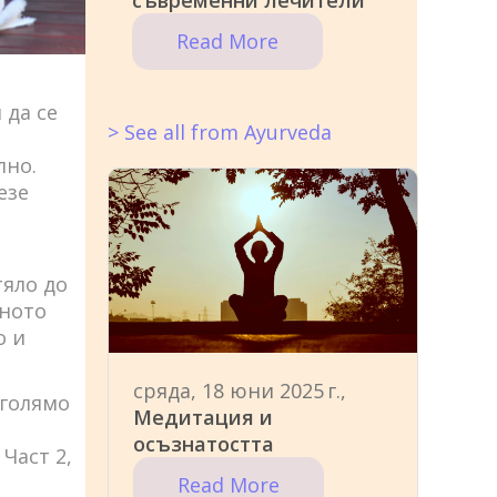
съвременни лечители
Read More
 да се
> See all from Ayurveda
лно.
езе
тяло до
вното
о и
сряда, 18 юни 2025 г.,
 голямо
Медитация и
а
осъзнатостта
Част 2,
Read More