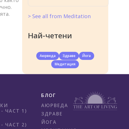
учно.
ята.
> See all from Meditation
Най-четени
Аюрведа
Здраве
Йога
Медитация
БЛОГ
ИКИ
АЮРВЕДА
- ЧАСТ 1)
ЗДРАВЕ
ЙОГА
- ЧАСТ 2)