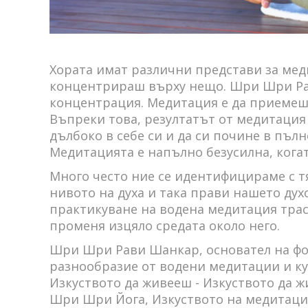
Хората имат различни представи за меди
концентрираш върху нещо. Шри Шри Рав
концентрация. Медитация е да приемеш
Въпреки това, резултатът от медитация
дълбоко в себе си и да си почине в пъл
Медитацията е напълно безусилна, когат
Много често ние се идентифицираме с т
нивото на духа и така прави нашето ду
практикуване на водена медитация тра
променя изцяло средата около него.
Шри Шри Рави Шанкар, основател на фон
разнообразие от водени медитации и ку
Изкуството да живееш - Изкуството да ж
Шри Шри Йога, Изкуството на медитаци