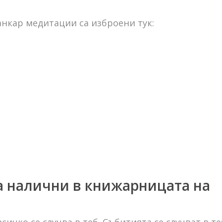
нкар медитации са изброени тук:
а налични в книжарницата на
сичко се случва в теб. Събитията се случват в те