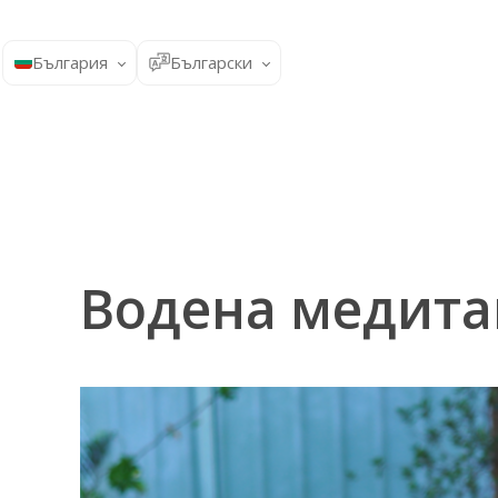
България
Български
Водена медит