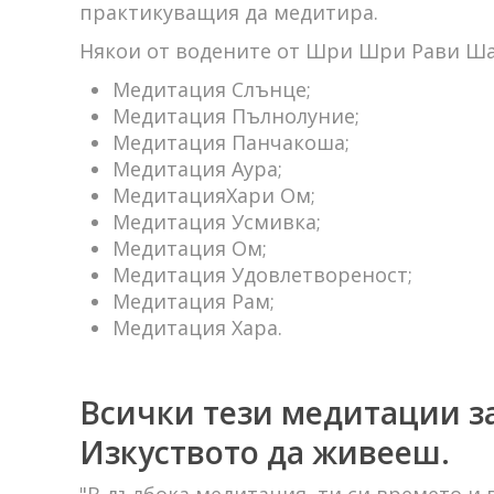
практикуващия да медитира.
Някои от водените от Шри Шри Рави Ша
Медитация Слънце;
Медитация Пълнолуние;
Медитация Панчакоша;
Медитация Аура;
МедитацияХари Ом;
Медитация Усмивка;
Медитация Ом;
Медитация Удовлетвореност;
Медитация Рам;
Медитация Хара.
Всички тези медитации з
Изкуството да живееш.
"В дълбока медитация, ти си времето и в