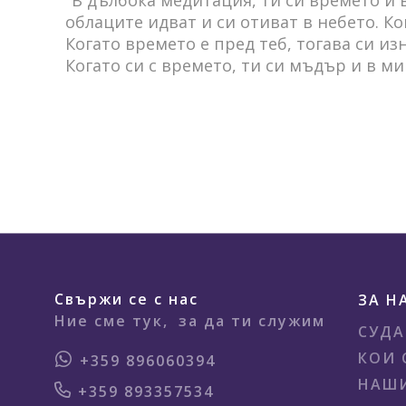
облаците идват и си отиват в небето. Ко
Когато времето е пред теб, тогава си и
Когато си с времето, ти си мъдър и в м
Свържи се с нас
ЗА Н
Ние сме тук,
за да ти служим
СУДА
КОИ 
+359 896060394
НАШИ
+359 893357534