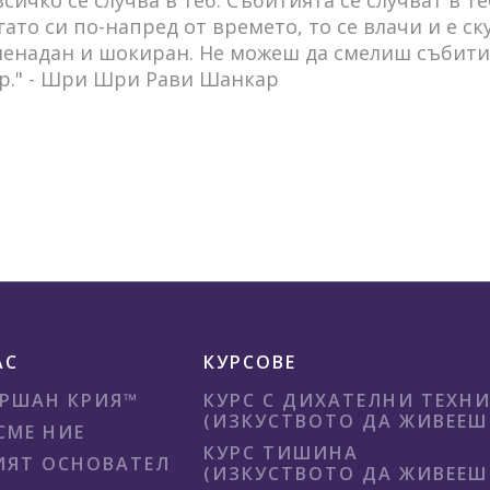
гато си по-напред от времето, то се влачи и е ск
зненадан и шокиран. Не можеш да смелиш събити
ир." - Шри Шри Рави Шанкар
АС
КУРСОВЕ
РШАН КРИЯ™
КУРС С ДИХАТЕЛНИ ТЕХН
(ИЗКУСТВОТО ДА ЖИВЕЕШ 
СМЕ НИЕ
КУРС ТИШИНА
ЯТ ОСНОВАТЕЛ
(ИЗКУСТВОТО ДА ЖИВЕЕШ 