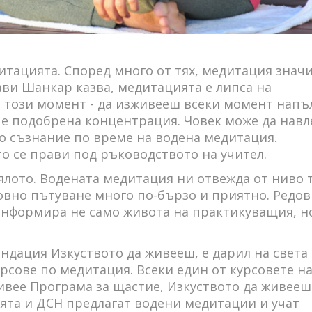
тацията. Според много от тях, медитация значи
и Шанкар казва, медитацията е липса на
 този момент - да изживееш всеки момент напъ
 е подобрена концентрация. Човек може да навл
но съзнание по време на водена медитация.
о се прави под ръководството на учител.
ялото. Водената медитация ни отвежда от ниво 
ховно пътуване много по-бързо и приятно. Редо
снформира не само живота на практикуващия, н
дация Изкуството да живееш, е дарил на света
рсове по медитация. Всеки един от курсовете н
ивее Програма за щастие, Изкуството да живееш 
ята и ДСН предлагат водени медитации и учат