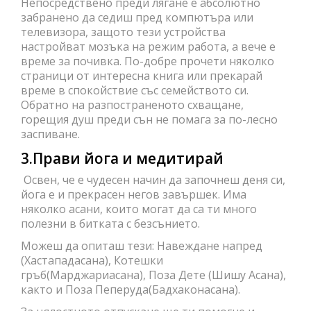
Непосредствено преди лягане е абсолютно
забранено да седиш пред компютъра или
телевизора, защото тези устройства
настройват мозъка на режим работа, а вече е
време за почивка. По-добре прочети няколко
страници от интересна книга или прекарай
време в спокойствие със семейството си.
Обратно на разпостраненото схващане,
горещия душ преди сън не помага за по-лесно
заспиване.
3.Прави
йога
и
медитирай
Освен, че е чудесен начин да започнеш деня си,
йога е и прекрасен негов завършек. Има
няколко асани, които могат да са ти много
полезни в битката с безсънието.
Можеш да опиташ тези: Навеждане напред
(Хастападасана), Котешки
гръб(Марджариасана), Поза Дете (Шишу Асана),
както и Поза Пеперуда(Бадхаконасана).