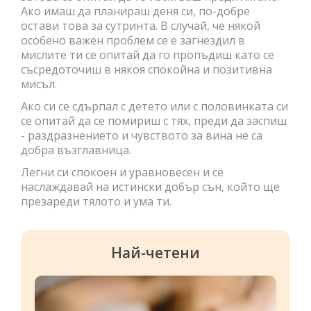
Ако имаш да планираш деня си, по-добре
остави това за сутринта. В случай, че някой
особено важен проблем се е загнездил в
мислите ти се опитай да го пропъдиш като се
съсредоточиш в някоя спокойна и позитивна
мисъл.
Ако си се сдърпал с детето или с половинката си
се опитай да се помириш с тях, преди да заспиш
- раздразнението и чувството за вина не са
добра възглавница.
Легни си спокоен и уравновесен и се
наслаждавай на истински добър сън, който ще
презареди тялото и ума ти.
Най-четени