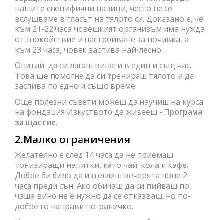
нашите специфични навици, често не се
вслушваме в гласът на тялото си. Доказано е, че
към 21-22 часа човешкият организъм има нужда
от спокойствие и настройване за почивка, а
към 23 часа, човек заспива най-лесно.
Опитай да си лягаш винаги в един и същ час.
Това ще помогне да си тренираш тялото и да
заспива по едно и също време.
Още полезни съвети можеш да научиш на курса
на фондация Изкуството да живееш -
Програма
за щастие
.
2.Малко ограничения
Желателно е след 14 часа да не приемаш
тонизиращи напитки, като чай, кола и кафе.
Добре би било да изтеглиш вечерята поне 2
часа преди сън. Ако обичаш да си пийваш по
чаша вино не е нужно да се отказваш, но по-
добре го направи по-раничко.