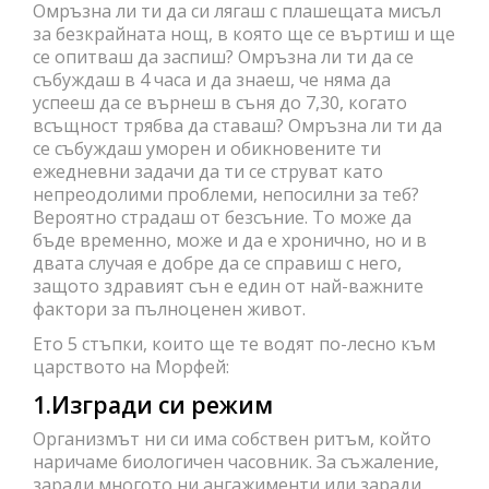
Омръзна ли ти да си лягаш с плашещата мисъл
за безкрайната нощ, в която ще се въртиш и ще
се опитваш да заспиш? Омръзна ли ти да се
събуждаш в 4 часа и да знаеш, че няма да
успееш да се върнеш в съня до 7,30, когато
всъщност трябва да ставаш? Омръзна ли ти да
се събуждаш уморен и обикновените ти
ежедневни задачи да ти се струват като
непреодолими проблеми, непосилни за теб?
Вероятно страдаш от безсъние. То може да
бъде временно, може и да е хронично, но и в
двата случая е добре да се справиш с него,
защото здравият сън е един от най-важните
фактори за пълноценен живот.
Ето 5 стъпки, които ще те водят по-лесно към
царството на Морфей:
1.Изгради си режим
Организмът ни си има собствен ритъм, който
наричаме биологичен часовник. За съжаление,
заради многото ни ангажименти или заради