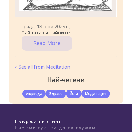
сряда, 18 юни 2025 г.,
Тайната на тайните
Read More
> See all from Meditation
Най-четени
Аюрведа
Здраве
Йога
Медитация
Свържи се с нас
Ние сме тук,
за да ти служим