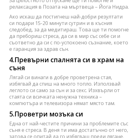
За цялостното отпускане ще ти помогне и
релаксация в Позата на мъртвеца – Йога Нидра.
Ако искаш да постигнеш най-добри резултати
си подари 15-20 минути сутрин и в късния
следобед, за да медитираш. Това ще ти помогне
да пребориш стреса, да си в мир със себе си и
съответно да си с по-успокоено съзнание, което
е гаранция за здрав сън.
4.Превърни спалнята си в храм на
съня
Лягай си винаги в добре проветрена стая,
избягвай да спиш на много топло. Използвай
леглото си само за сън и за секс. Изхвърли от
стаята си всичката ненужна техника –
компютъра и телевизора нямат място там.
5.Проветри мозъка си
Една от най-честите причини за проблемите със
съня е стреса. В деня ти има достатъчно от него,
затова се опитай да го избягваш преди лягане.