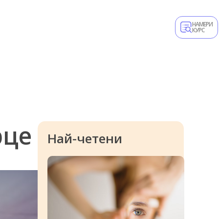
НАМЕРИ
КУРС
рце
Най-четени