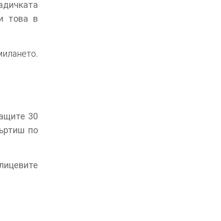
радичката
и това в
милането
.
ващите 30
ъртиш по
лицевите