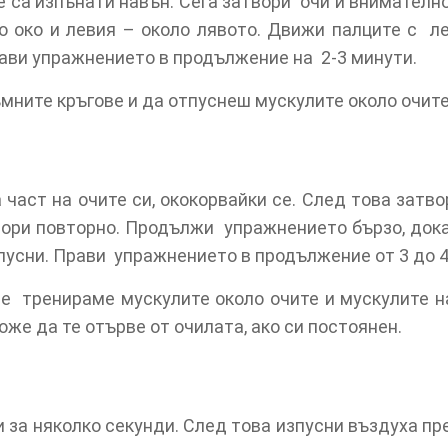
е са изпънати навън. Сега затвори очи и внимателн
 око и левия – около лявото. Движи палците с ле
Прави упражнението в продължение на 2-3 минути.
мните кръгове и да отпуснеш мускулите около очите
част на очите си, ококорвайки се. След това затв
вори повторно. Продължи упражнението бързо, док
тпусни. Прави упражнението в продължение от 3 до 4
е тренираме мускулите около очите и мускулите н
же да те отърве от очилата, ако си постоянен.
и за няколко секунди. След това изпусни въздуха пр