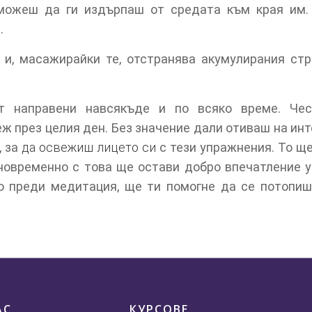
можеш да ги издърпаш от средата към края им.
.
и, масажирайки те, отстранява акумулирания стр
т направени навсякъде и по всяко време. Че
еж през целия ден. Без значение дали отиваш на ин
, за
да освежиш лицето си
с тези упражнения. То щ
новременно с това ще остави добро впечатление у
о преди медитация, ще ти помогне да се потопиш
АС
КУРСОВЕ