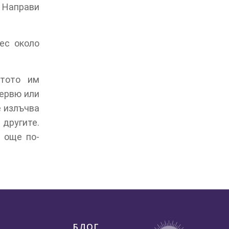
 Направи
ес около
стото им
тервю или
е излъчва
 другите.
 още по-
БЛОГ