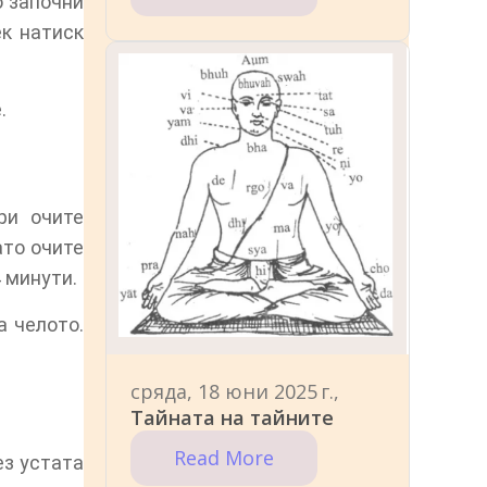
о започни
к натиск
.
ори очите
ато очите
 минути.
а челото.
сряда, 18 юни 2025 г.,
Тайната на тайните
Read More
ез устата