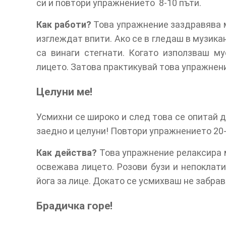
си и повтори упражнението 8-10 пъти.
Как работи?
Това упражнение заздравява му
изглеждат впити. Ако се в гледаш в музика
са винаги стегнати. Когато използваш м
лицето. Затова практикувай това упражнени
Целуни ме!
Усмихни се широко и след това се опитай 
заедно и целуни! Повтори упражнението 20-
Как действа?
Това упражнение релаксира м
освежава лицето. Розови бузи и непокла
йога за лице. Докато се усмихваш не забра
Брадичка горе!