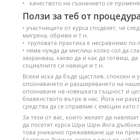
• качеството на съзнанието се променя
Ползи за теб от процеду
• участниците от курса споделят, че сл
мигрена, обриви и т.н.
• груповата практика е несравнимо по-л
• няма нужда да мислиш колко сол да сла
захранваш, какво да и как да готвиш, д
социалните си навици и т.н.
Всеки иска да бъде щастлив, спокоен и у
опознаването и разширяването на нашето
опознаване на човешката същност и целт
блаженството вътре в нас. Йога ни разк
средства да се справяме с емоции като гн
За тези от вас, които желаят да навляз
да посетят курса Шри Шри йога дълбоко 
това уникално преживяване ще ни преве
Беатриче Лулини, която е една от най-