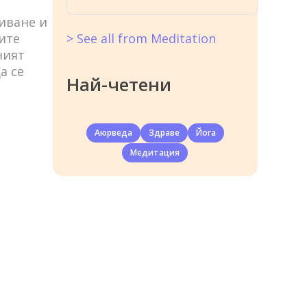
иване и
> See all from Meditation
ите
ният
а се
Най-четени
Аюрведа
Здраве
Йога
Медитация