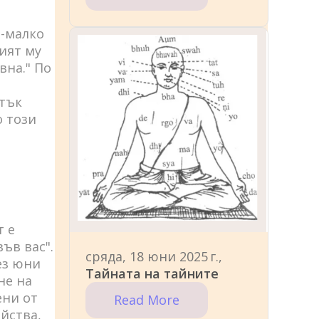
о-малко
ият му
вна." По
атък
о този
т е
ъв вас".
сряда, 18 юни 2025 г.,
ез юни
Тайната на тайните
не на
ени от
Read More
йства,