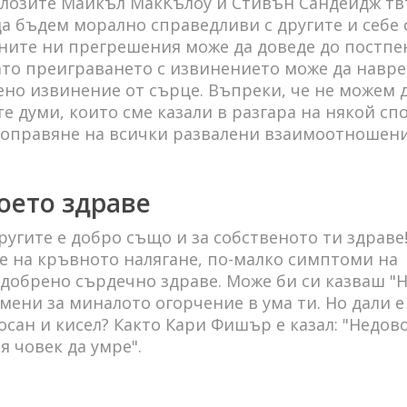
олозите Майкъл МакКълоу и Стивън Сандейдж тв
а бъдем морално справедливи с другите и себе с
ените ни прегрешения може да доведе до постпе
ато преиграването с извинението може да навре
ено извинение от сърце. Въпреки, че не можем 
е думи, които сме казали в разгара на някой спо
поправяне на всички развалени взаимоотношени
воето здраве
угите е добро също и за собственото ти здраве
е на кръвното налягане, по-малко симптоми на
добрено сърдечно здраве. Може би си казваш "Н
мени за миналото огорчение в ума ти. Но дали е
досан и кисел? Както Кари Фишър е казал: "Недов
я човек да умре".