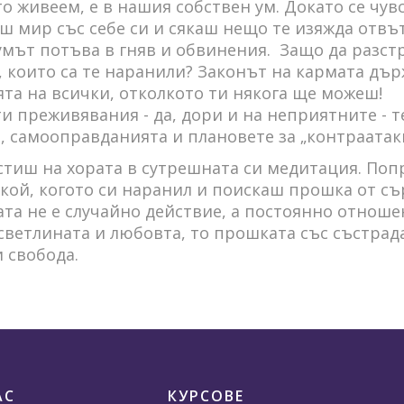
то живеем, е в нашия собствен ум. Докато се чу
ш мир със себе си и сякаш нещо те изяжда отвъ
 умът потъва в гняв и обвинения. Защо да разс
 които са те наранили? Законът на кармата дър
та на всички, отколкото ти някога ще можеш!
и преживявания - да, дори и на неприятните - т
о, самооправданията и плановете за „контраатаки
остиш на хората в сутрешната си медитация. Поп
кой, когото си наранил и поискаш прошка от съ
та не е случайно действие, а постоянно отноше
светлината и любовта, то прошката със състрад
 свобода.
АС
КУРСОВЕ