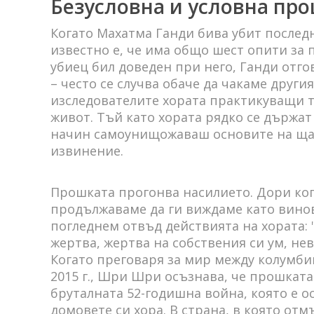
Безусловна и условна пр
Когато Махатма Ганди бива убит последн
известно е, че има общо шест опити за
убиец бил доведен при него, Ганди отго
– често се случва обаче да чакаме други
изследователите хората практикуващи т
живот. Тъй като хората рядко се държат 
начин ​​самоунищожаваш основите на ща
извинение.
Прошката прогонва насилието. Дори кога
продължаваме да ги виждаме като вино
погледнем отвъд действията на хората: 
жертва, жертва на собствения си ум, не
Когато преговаря за мир между колумби
2015 г., Шри Шри осъзнава, че прошката
бруталната 52-годишна война, която е о
домовете си хора. В страна, в която от