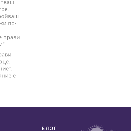
встваш
тре.
тройваш
жи по-
е прави
“.
рави
рце.
ние".
ание е
БЛОГ