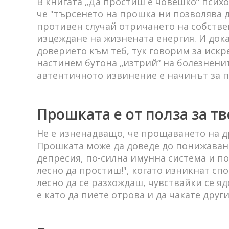
В книгата „Да простиш е човешко“ псих
че "търсенето на прошка ни позволява д
противен случай отричането на собств
изцеждане на жизнената енергия. И док
доверието към теб, тук говорим за искр
настинем бутона „изтрий“ на болезненит
автентичното извинение е начинът за 
Прошката е от полза за т
Не е изненадващо, че прощаването на др
Прошката може да доведе до понижаван
депресия, по-силна имунна система и по
лесно да простиш!", когато изникнат спо
лесно да се разхождаш, чувствайки се я
е като да пиете отрова и да чакате други