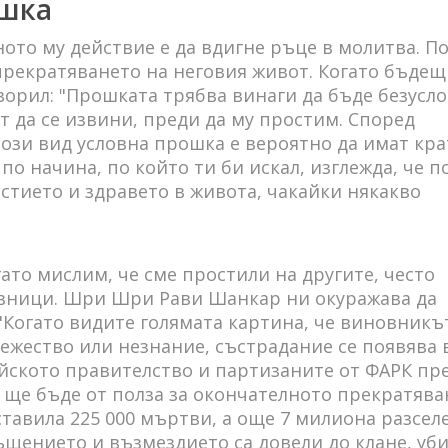
ошка
ото му действие е да вдигне ръце в молитва. П
 прекратяването на неговия живот. Когато бъдещ
ворил: "Прошката трябва винаги да бъде безусло
ят да се извини, преди да му простим. Според
ози вид условна прошка е вероятно да имат кр
по начина, по който ти би искал, изглежда, че п
стието и здравето в живота, чакайки някакво
то мислим, че сме простили на другите, често
вници. Шри Шри Рави Шанкар ни окуражава да
"Когато видите голямата картина, че виновникъ
вежество или незнание, състрадание се появява в
йското правителство и партизаните от ФАРК пр
 ще бъде от полза за окончателното прекратява
ставила 225 000 мъртви, а още 7 милиона разсел
мъщението и възмездието са довели до клане, уби