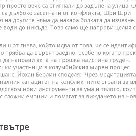
р просто вече са стигнали до задънена улица. С
 са дълбоко засегнати от конфликта, Шри Шри
 на другите няма да накара болката да изчезне.
не води до никъде. Това само ще направи целия 
диш от гнева, който идва от това, че се иденти
о трябва да вървят заедно, особено когато пре
е да направи акта на прошка наистина труден.
ички участници в колумбийския мирен процес
шане. Йохан Берлин споделя: "Чрез медитацият
алния капацитет на конфликтните страни за вл
редством нови инструменти за ума и тялото, кои
ъс сложни емоции и помагат за виждането на но
твътре