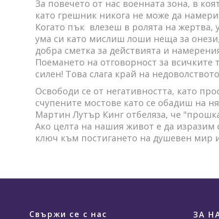
За повечето от нас военната зона, в коя
като грешник никога не може да намери
Когато пък влезеш в ролята на жертва,
ума си като мислиш лоши неща за онези,
добра сметка за действията и намерения
Поемането на отговорност за всичките т
силен! Това слага край на недоволствот
Освободи се от негативността, като пр
счупените мостове като се обадиш на ня
Мартин Лутър Кинг отбеляза, че "прошка
Ако целта на нашия живот е да изразим 
ключ към постигането на душевен мир и
Свържи се с нас
ЗА Н