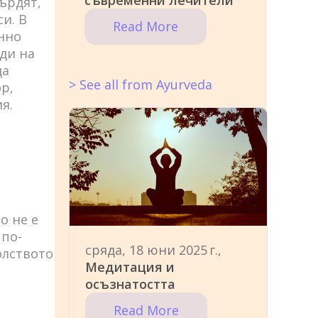
съвременни лечители
ърдят,
и. В
Read More
нно
ди на
да
> See all from Ayurveda
р,
я.
!
о не е
 по-
сряда, 18 юни 2025 г.,
олството
Медитация и
осъзнатостта
Read More