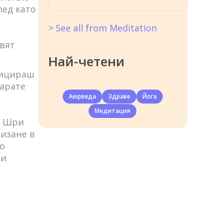
лед като
> See all from Meditation
свят
Най-четени
фицираш
карате
Аюрведа
Здраве
Йога
Медитация
а Шри
изане в
то
ви