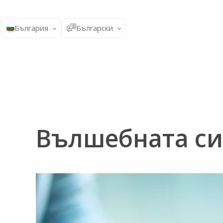
България
Български
Вълшебната си