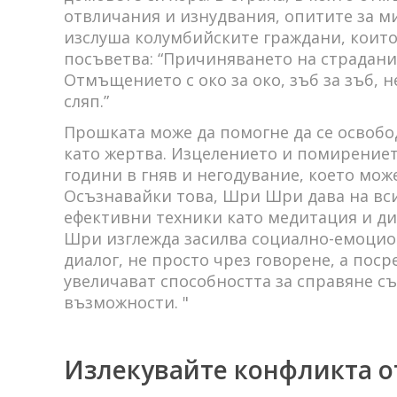
отвличания и изнудвания, опитите за ми
изслуша колумбийските граждани, които
посъветва: “Причиняването на страдания
Отмъщението с око за око, зъб за зъб, 
сляп.”
Прошката може да помогне да се освобо
като жертва. Изцелението и помирениет
години в гняв и негодувание, което мож
Осъзнавайки това, Шри Шри дава на вс
ефективни техники като медитация и ди
Шри изглежда засилва социално-емоцион
диалог, не просто чрез говорене, а пос
увеличават способността за справяне с
възможности. "
Излекувайте конфликта о