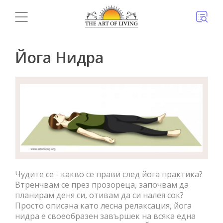
Йога Нидра
Чудите се - какво се прави след йога практика?
Втренчвам се през прозореца, започвам да
планирам деня си, отивам да си налея сок?
Просто описана като лесна релаксация, йога
нидра е своеобразен завършек на всяка една