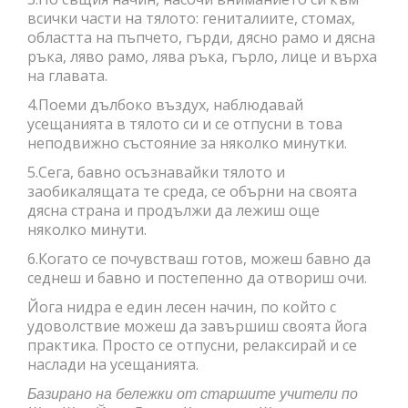
всички части на тялото: гениталиите, стомах,
областта на пъпчето, гърди, дясно рамо и дясна
ръка, ляво рамо, лява ръка, гърло, лице и върха
на главата.
4.Поеми дълбоко въздух, наблюдавай
усещанията в тялото си и се отпусни в това
неподвижно състояние за няколко минутки.
5.Сега, бавно осъзнавайки тялото и
заобикалящата те среда, се обърни на своята
дясна страна и продължи да лежиш още
няколко минути.
6.Когато се почувстваш готов, можеш бавно да
седнеш и бавно и постепенно да отвориш очи.
Йога нидра е един лесен начин, по който с
удоволствие можеш да завършиш своята йога
практика. Просто се отпусни, релаксирай и се
наслади на усещанията.
Базирано на бележки от старшите учители по