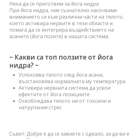
Нека да се приготвим за йога нидра
При йога нидра, ние съзнателно насочваме
вниманието си към различни части на тялото,
което активира нервите в тези области и
помага да се интегрира въздействието на
асаните (йога позите) в нашата система.
~ Какви са топ ползите от йога
нидра? ~
Успокоява тялото след йога асани,
възстановява нормалната му температура
Активира нервната система да усвои
ефектите от йога позициите
Освобождава тялото ни от токсини и
натрупания стрес
Съвет: Добре е да се завиете с одеало, за да ви е