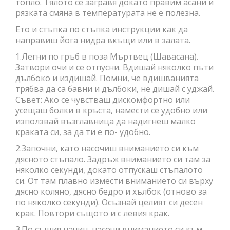
топло. Тялото се загравя докато правим асани и
рязката смяна в температурата не е полезна.
Ето и стъпка по стъпка инструкции как да
направиш йога нидра вкъщи или в залата.
1.Легни по гръб в поза Мъртвец (Шавасана).
Затвори очи и се отпусни. Вдишай няколко пъти
дълбоко и издишай. Помни, че вдишванията
трябва да са бавни и дълбоки, не дишай с уджай.
Съвет: Ако се чувстваш дискомфортно или
усещаш болки в кръста, намести се удобно или
използвай възглавница да надигнеш малко
краката си, за да ти е по- удобно.
2.Започни, като насочиш вниманието си към
дясното стъпало. Задръж вниманието си там за
няколко секунди, докато отпускаш стъпалото
си. От там плавно измести вниманието си върху
дясно коляно, дясно бедро и хълбок (отново за
по няколко секунди). Осъзнай целият си десен
крак. Повтори същото и с левия крак.
3.По същия начин, насочи вниманието си към