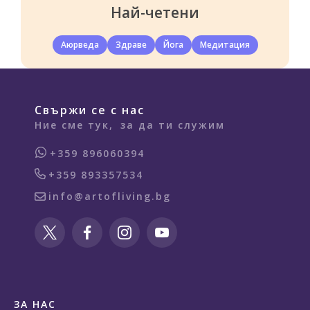
Най-четени
Аюрведа
Здраве
Йога
Медитация
Свържи се с нас
Ние сме тук,
за да ти служим
+359 896060394
+359 893357534
info@artofliving.bg
ЗА НАС