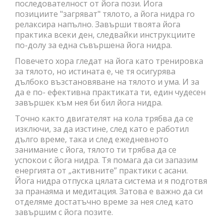
последователност от йога пози. Йога
позициите "загряват" тялото, а йога нидра го
релаксира напълно. Завърши твоята йога
практика всеки ден, следвайки инструкциите
по-долу за една съвършена йога нидра.
Повечето хора гледат на йога като тренировка
за тялото, но истината е, че тя осигурява
дълбоко възстановяване на тялото и ума. И за
да е по- ефективна практиката ти, един чудесен
завършек към нея би бил йога нидра.
Точно както двигателят на кола трябва да се
изключи, за да изстине, след като е работил
дълго време, така и след ежедневното
занимание с йога, тялото ти трябва да се
успокои с йога нидра. Тя помага да си запазим
енергията от „активните” практики с асани.
Йога нидра отпуска цялата система и я подготвя
за пранаяма и медитация. Затова е важно да си
отделяме достатъчно време за нея след като
завършим с йога позите.