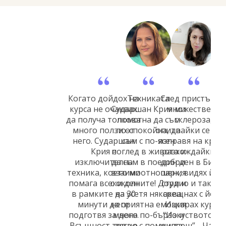
Когато дойдох на
Техниката
След пристъп н
курса не очаквах
Сударшан Крия ми
множествена
да получа толкова
помогна да съм
склероза,
много ползи от
по-спокойна, да
опитвайки се да 
него. Сударшан
съм с по-ясен
изправя на крака
Крия е
поглед в живота и
разхождайки се
изключителна
да съм в по-добри
един ден в Бизне
техника, което ми
взаимоотношения
парк, видях йог
помага всеки ден
с околните! Дори и
студио и така се
в рамките на 30
да усетя някаква
срещнах с йога.
минути да се
неприятна емоция
Изкарах курса
подготвя за деня.
много по-бързо и
“Изкуството да
Всъщност това е
лесно с помощта
живееш” - Част 