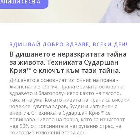
ЗАПИШИ СЕ СЕГА
ВДИШВАЙ ДОБРО ЗДРАВЕ, ВСЕКИ ДЕН!
В дишането е неразкритата тайна
за живота. Техниката Сударшан
Крия™ е ключът към тази тайна.
Дишането е основният източник на прана -
жизнената енергия. Прана е самата основа на
здравето и благополучието както на тялото,
така и на ума. Когато нивата на прана са високи,
човек се чувства здрав, буден и изпълнен с
енергия. С техниката Сударшан Крия™ се
повишава нивото на прана, като се изчистват
над 90% от токсините и натрупания стрес, на
които сме изложени всеки ден.