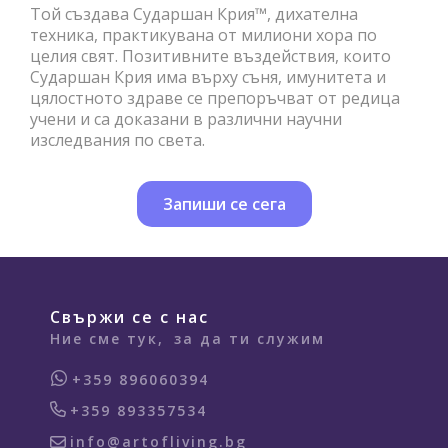
Той създава Сударшан Крия™, дихателна
техника, практикувана от милиони хора по
целия свят. Позитивните въздействия, които
Сударшан Крия има върху съня, имунитета и
цялостното здраве се препоръчват от редица
учени и са доказани в различни научни
изследвания по света.
Запиши се сега
Свържи се с нас
Ние сме тук,
за да ти служим
+359 896060394
+359 893357534
info@artofliving.bg