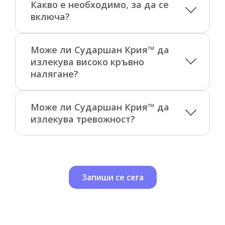
Какво е необходимо, за да се
включа?
Може ли Сударшан Крия™ да
излекува високо кръвно
налягане?
Може ли Сударшан Крия™ да
излекува тревожност?
Запиши се сега