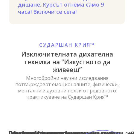
дишане. Курсът отнема само 9
часа! Включи се сега!
СУДАРШАН КРИЯ™
Изключителната дихателна
техника на "Изкуството да
живееш”
Многобройни научни изследвания
потвърждават емоционалните, физически,
ментални и духовни ползи от редовното
практикуване на Сударшан Крия™
Подобрява психичното здраве
Засилва мозъчната дейност
Облекчава безсънието
Намалява биохимичните маркери на стрес
Оптимизира функцията на имунната система
Подобрява сърдечно-съдовата и дихателната дей