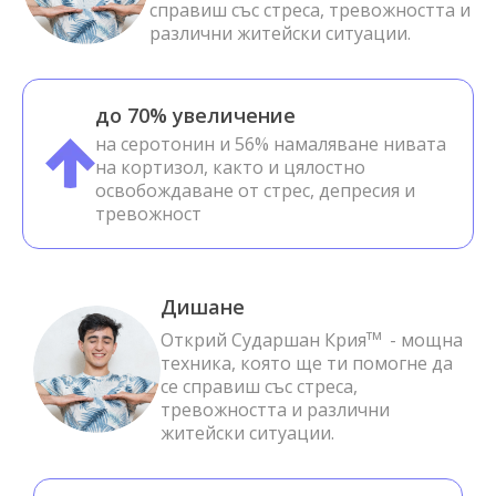
справиш със стреса, тревожността и
различни житейски ситуации.
до 70% увеличение
на серотонин и 56% намаляване нивата
на кортизол, както и цялостно
освобождаване от стрес, депресия и
тревожност
Дишане
тм
Открий Сударшан Крия
- мощна
техника, която ще ти помогне да
се справиш със стреса,
тревожността и различни
житейски ситуации.