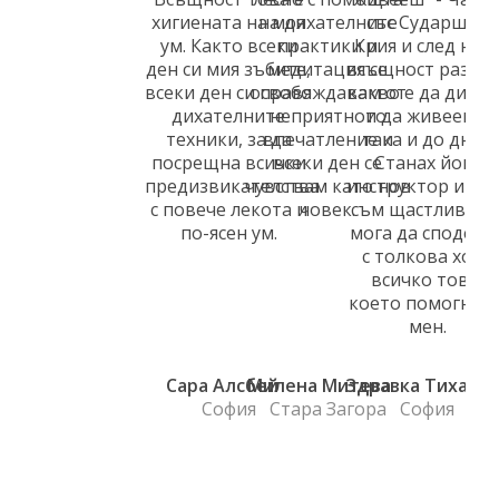
хигиената на моя
на дихателните
със Сударшан
ум. Както всеки
практики и
Крия и след нег
ден си мия зъбите,
медитация се
всъщност разбра
всеки ден си правя
освобождавам от
какво е да диша
дихателните
неприятното
и да живееш -
техники, за да
впечатление и
така и до днес.
посрещна всички
всеки ден се
Станах йога
предизвикателства
чувствам като нов
инструктор и дн
с повече лекота и
човек.
съм щастлива, ч
по-ясен ум.
мога да споделя
с толкова хора
всичко това,
което помогна н
мен.
Сара Алсбей
Милена Митева
Здравка Тихано
София
Стара Загора
София