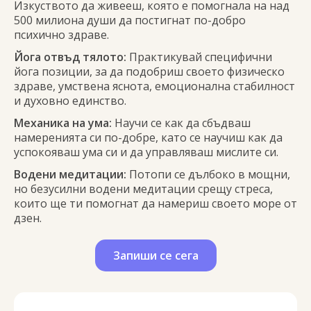
Изкуството да живееш, която е помогнала на над
500 милиона души да постигнат по-добро
психично здраве.
Йога отвъд тялото:
Практикувай специфични
йога позиции, за да подобриш своето физическо
здраве, умствена яснота, емоционална стабилност
и духовно единство.
Механика на ума:
Научи се как да сбъдваш
намеренията си по-добре, като се научиш как да
успокояваш ума си и да управляваш мислите си.
Водени медитации:
Потопи се дълбоко в мощни,
но безусилни водени медитации срещу стреса,
които ще ти помогнат да намериш своето море от
дзен.
Запиши се сега