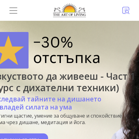
куството да живееш - Част 1
урс с дихателни техники)
следвай тайните на дишането
владей силата на ума
игни щастие, умение за общуване и спокойствие
ма чрез дишане, медитация и йога.