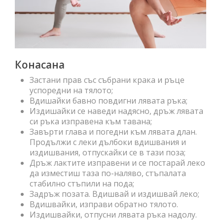
Конасана
Застани прав със събрани крака и ръце
успоредни на тялото;
Вдишайки бавно повдигни лявата ръка;
Издишайки се наведи надясно, дръж лявата
си ръка изправена към тавана;
Завърти глава и погедни към лявата длан.
Продължи с леки дълбоки вдишвания и
издишвания, отпускайки се в тази поза;
Дръж лактите изправени и се постарай леко
да изместиш таза по-наляво, стъпалата
стабилно стъпили на пода;
Задръж позата. Вдишвай и издишвай леко;
Вдишвайки, изправи обратно тялото.
Издишвайки, отпусни лявата ръка надолу.