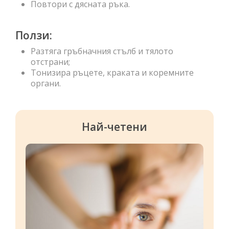
Повтори с дясната ръка.
Ползи:
Разтяга гръбначния стълб и тялото
отстрани;
Тонизира ръцете, краката и коремните
органи.
Най-четени