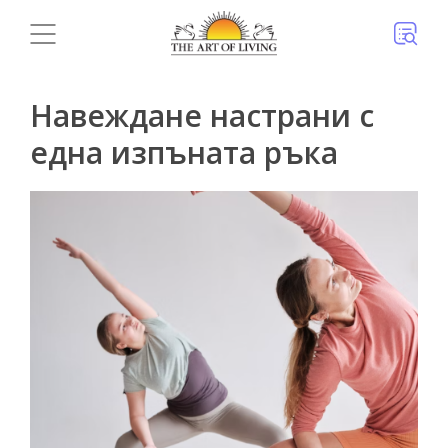
Навеждане настрани с
една изпъната ръка