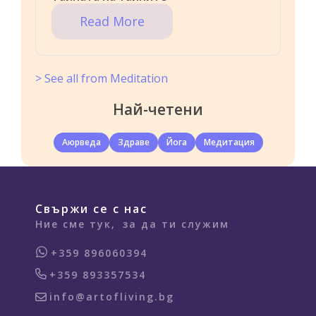
Read More
> See all from Meditation
Най-четени
Аюрведа
Здраве
Йога
Медитация
Свържи се с нас
Ние сме тук,
за да ти служим
+359 896060394
+359 893357534
info@artofliving.bg