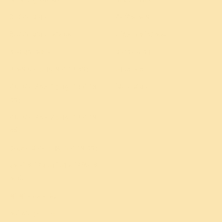
हैप्पीनेस प्रोग्राम
नैसर्गिक कृषि
हैप्पीनेस प्रोग्राम फॉर यूथ
महिला सशक्तिकरण
बच्चे एवं किशोर
प्रोजेक्ट पवित्रा
उत्कर्ष योग (आयु: 8 से 13 वर्ष)
आपदा राहत
मेधा योग लेवल 1 (आयु: 13 से 18
प्रिजन प्रोग्राम
वर्ष)
मेधा योग लेवल 2 (आयु: 13 से 18
वर्ष)
इंट्यूशन प्रोसेस (आयु: 5 से 18 वर्ष)
स्कूलों के लिए आर्ट ऑफ लिविंग के
कार्यक्रम
श्री श्री संस्कार केंद्र
कर्म योग (YLTP)