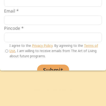
विजय प्राप्त कर सकते हैं।” यह
Email
*
संदेश सिर्फ एक नारा नहीं है,
बल्कि आर्ट ऑफ लिविंग के
जरिए, कार्य और परिणाम में
Pincode
*
परिणित होता रहा है और होता
रहेगा।
I agree to the
Privacy Policy
. By agreeing to the
Terms of
अधिक जानें
Use
, I am willing to receive emails from The Art of Living
about future programs.
सुदर्शन क्रिया शरीर में सामंजस्य स्थापित करने
Submit
में मदद करती है।