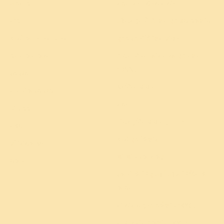
अवसाद
सहज समाधि ध्यान योग
नींद
ऑनलाइन मैडिटेशन एंड ब्रेथ वर्कशॉप
बच्चों का लालन पालन
एडवांस्ड मेडिटेशन प्रोग्राम
वजन कम करना
डायनामिज्म फॉर सेल्फ एंड नेशन
(DSN)
स्वास्थ्य
ब्लेसिंग्स प्रोग्राम
मानसिक स्वास्थ्य
संयम
पीठ दर्द
टीचर ट्रेनिंग प्रोग्राम (TTP)
संबंध
बच्चे एवं किशोर
प्रतिरोधक क्षमता
श्री श्री संस्कार केंद्र
थकान
स्कूलों के लिए आर्ट ऑफ लिविंग के
कार्यक्रम
नो योर चाइल्ड वर्कशॉप (KYC)
नो योर टीन वर्कशॉप (KYT)