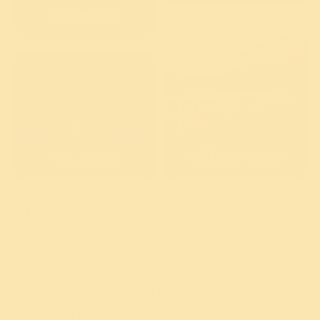
बेंगलुरु, भारत
बून, यूएसए
मॉट्रियल, कनाडा
हमारे केंद्र
182 देशों में 10,000 से अधिक आर्ट ऑफ लिविंग केंद्रों
द्वारा शांति फैलाने और वसुधैव कुटुंबकम-"एक वैश्विक
परिवार" की अवधारणा को सशक्त बनाने का कार्य
किया जाता है।