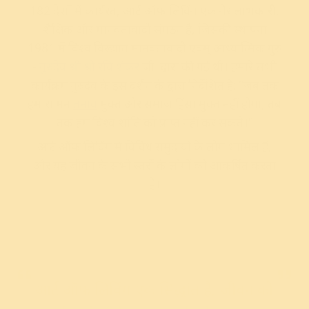
182 देशों में कार्यरत, आर्ट ऑफ लिविंग एक गैर लाभकारी,
शैक्षिक और मानवतावादी संगठन है, जिसकी स्थापना
1981 में विश्व विख्यात मानवतावादी एवम् आध्यात्मिक गुरु
-
गुरुदेव श्री श्री रवि शंकर
जी द्वारा की गई थी। हमारे सभी
कार्यक्रम गुरुदेव के इस दर्शन के द्वारा निर्देशित हैं: "जब तक
हमारा मन
तनाव
मुक्त और समाज हिंसा मुक्त नहीं होगा, तब
तक हम विश्व शांति को प्राप्त नहीं कर सकते।"
आर्ट ऑफ लिविंग में विविध समुदायों के लोग शामिल हैं,
और यह जीवन के सभी स्तरों के लोगों को आकर्षित करता
है।
आर्ट ऑफ लिविंग एक सिद्धांत है, जीवन को