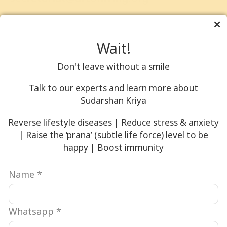
संस्थापक
गुरुदेव श्री श्री रवि
Wait!
शंकर
Don't leave without a smile
गुरुदेव श्री श्री रवि शंकर ने
Talk to our experts and learn more about
विभिन्न जातियों, परंपराओं,
Sudarshan Kriya
आर्थिक एवं सामाजिक स्थिति,
Reverse lifestyle diseases | Reduce stress & anxiety
और राष्ट्रीयताओं के लोगों को
| Raise the ‘prana’ (subtle life force) level to be
एकजुट किया है। 182 देशों में
happy | Boost immunity
फैले इस समुदाय ने एक-विश्व
आध्यात्मिक परिवार का निर्माण
Name
*
किया है।
Whatsapp
*
गुरुदेव का संदेश सरल है: “प्रेम
और ज्ञान से घृणा और हिंसा पर