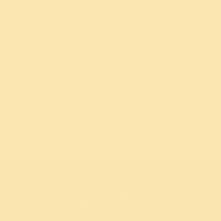
कॉर्पोरेट कार्यक्रम
ज्ञान
हमारे बारे में
परिचय
गुरुदेव के बारे में
लेख
गुरुदेव का यात्रा कार्यक्रम
वीडियो
सुदर्शन क्रिया™
पुस्तक
हमारे केंद्र
संपर्क करें
आर्ट ऑफ लिविंग ऐप डाउनलोड करें