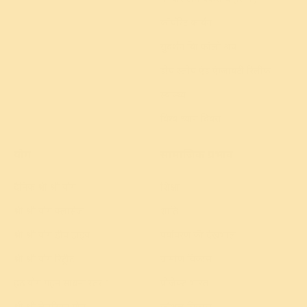
कॉर्पोरेट कार्यक्रम
सुदर्शन क्रिया फॉलो अप
डीप स्लीप एंड एंग्जायटी रिलीफ
स्वास्थ्य
विश्व ध्यान दिवस
योग
सामाजिक प्रभाव
दैनिक श्री श्री योग
शिक्षा
श्री श्री योग क्लासेज
शांति
श्री श्री योग डीप डाइव
पर्यावरण की देखभाल
श्री श्री योग रिट्रीट
ग्रामीण विकास
हठ योग गहन साधना स्तर 1
प्रोजेक्ट भारत
श्री श्री लेमुरियन योग
कौशल विकास