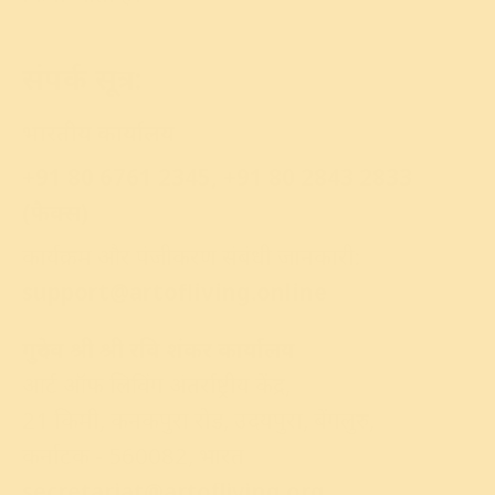
संपर्क सूत्र:
भारतीय कार्यालय
+91 80 6761 2345, +91 80 2843 2833
(फैक्स)
कार्यक्रम और पंजीकरण संबंधी जानकारी:
support@artofliving.online
गुरुदेव श्री श्री रवि शंकर कार्यालय
आर्ट ऑफ लिविंग अंतर्राष्ट्रीय केंद्र,
21 किमी, कनकपुरा रोड, उदयपुरा, बेंगलुरु,
कर्नाटक - 560082, भारत
secretariat@artofliving.org