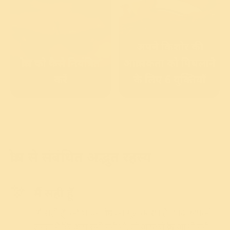
अपने किशोर की
क्रोध को कैसे नियंत्रित
आक्रामकता को पिघलाने
करें
के लिए 6 युक्तियाँ
क्रोध से संबंधित अद्भुत रहस्य
मैं सही हूँ
“मैं सही हूँ” की भावना क्रोध का मूल कारण है। यदि आपको
लगता है कि आप सही नहीं हो, तो आपको क्रोध आ ही नहीं