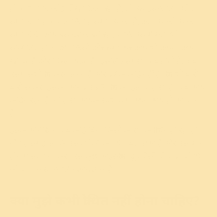
हो जाएँ। यदि कोई चीख चिल्ला रहा है, तो उसे इसके लिए थोड़ा
समय दें। यह जान लें कि यह समय उनका है, अतः उनको उनका
समय दे दें। आप बस दर्शक बने रहो, न कि उस में स्वयं भी
सम्मिलित हो जाओ। किसी और समय पर आप भी अपना आपा
खो देते हैं और चिल्ला पड़ते हैं। इसलिए समस्या तब होती है, जब
उसमें सभी क्रोध करने लगते हैं और दर्शक कोई नहीं है। क्रोध भी बारी
बारी से करें, इसका आनंद उठाएँ। क्रोध का इलाज हास्य है। जब आप
केंद्रित रहते हैं, तो हास्य आपके स्वभाव में अपने आप ही आ जाता
है।
इसके अतिरिक्त जब कोई बिना किसी कारण के क्रोधित हो रहा हो,
तो यह समझ लें कि उस व्यक्ति का पित्त बढ़ा हुआ है और उसे शांत
होने में सहायता करें। उसे कुछ आइसक्रीम, दूध जैसी चीज दें, जो पित्त
को शांत करने के लिए आवश्यक है।
क्या मुझे कभी क्रोधित नहीं होना चाहिए?