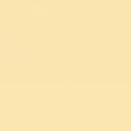
अध्ययन और सहकर्मी-समीक्षित
पत्रिकाओं में प्रकाशित अध्ययनों
ने कोर्टिसोल, तनाव हार्मोन, में
कमी से समग्र जीवन संतुष्टि
बढ़ाने तक लाभों की व्यापक
श्रृंखला प्रदर्शित की है।
उत्पत्ति और लाभ
जब सामने वाला क्रोधित हो रहा हो, तब
क्या करें?
जब कोई उत्तेजित हो रहा हो, तो आप भी उसी समय उत्तेजित नहीं