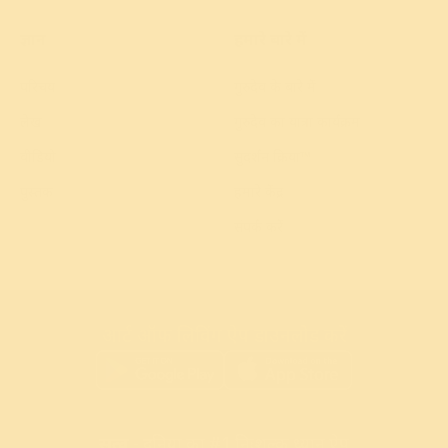
ज्ञान
हमारे बारे में
परिचय
गुरुदेव के बारे में
लेख
गुरुदेव का यात्रा कार्यक्रम
वीडियो
सुदर्शन क्रिया™
पुस्तक
हमारे केंद्र
संपर्क करें
आर्ट ऑफ लिविंग ऐप डाउनलोड करें
सत्व
- दुनिया का #1 निःशुल्क ध्यान ऐप