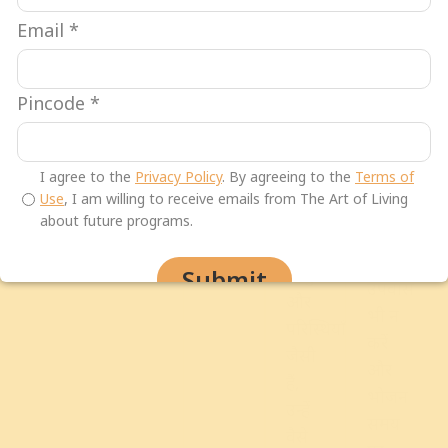
क्रोधित
और
बढ़
Email
*
होने
मसलों
जाने
के
वाली
की
लिए
भोजन
Pincode
*
शक्ति
शक्ति
से
और
ही
परहेज
साहस
नहीं
I agree to the
Privacy Policy
. By agreeing to the
Terms of
करें।
होना
रहेगी।
Use
, I am willing to receive emails from The Art of Living
लंबे
चाहिए।
about future programs.
अंतराल
व्यक्ति,
का
Submit
वस्तुएँ
उपवास
और
भी न
परिस्थियाँ
करें
जैसी
और
हैं,
भोजन
उन्हें
समय
वैसे