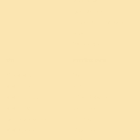
कॉर्पोरेट कार्यक्रम
सुदर्शन क्रिया फॉलो अप
डीप स्लीप एंड एंग्जायटी रिलीफ
स्वास्थ्य
विश्व ध्यान दिवस
योग
सामाजिक प्रभाव
दैनिक श्री श्री योग
शिक्षा
श्री श्री योग क्लासेज
शांति
श्री श्री योग डीप डाइव
पर्यावरण की देखभाल
श्री श्री योग रिट्रीट
ग्रामीण विकास
हठ योग गहन साधना स्तर 1
प्रोजेक्ट भारत
श्री श्री लेमुरियन योग
कौशल विकास