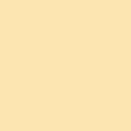
क्रोध बुरा नहीं है, यदि यह केवल कुछ सेकंड के लिए आता है, तो यह
अच्छा है। यदि यह केवल उतनी देर ही रहता है, जितना पानी की
सतह पर खींची गई कोई लकीर ठहरती है। कभी कभी यदि आपको
क्रोध आता है, तो स्वयं को दोषी न समझने लगें। आध्यात्मिक पथ पर
एक चीज जो अति हानिकारक है, वह है आत्मदोष की भावना। क्रोध
दिखाना गलत नहीं है, किंतु अपने क्रोध के विषय में सजग न होना
आपके लिए ही हानिकारक है। कई बार आप किसी अभिप्राय से क्रोध
दिखा सकते हैं। उदाहरण के लिए, एक माँ उस समय अपने बच्चों
पर क्रोधित हो सकती है और उनसे सख्ती से पेश आ सकती है, जब वे
स्वयं को खतरे में डाल रहे हों।
कई बार क्रोध उन चुनौतियों को स्वीकार करने में भी सहायक होता है,
जो आप सामान्य अवस्था में नहीं स्वीकार करते हैं। यहाँ यह बहुत
बड़ी प्रेरणा के रूप में कार्य करता है। किंतु यह किसी कड़वाहट के
बिना होना चाहिए। यदि यह आपके भीतर कड़वाहट भर देता है, तो
यह आपको अंदर ही अंदर खा जाएगा। क्रोध उस अग्नि की भाँति है,
जो आपको ऊष्णता भी प्रदान करता है और जो आपको जला कर