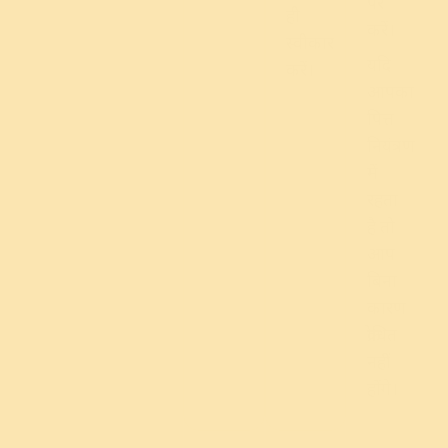
पर
ही
करें।
स्वीकार
यदि
करें।
आपका
पित्त
नियंत्रण
में
रहता
है तो
आप
बिना
कारण
क्रोधित
नहीं
होंगे।