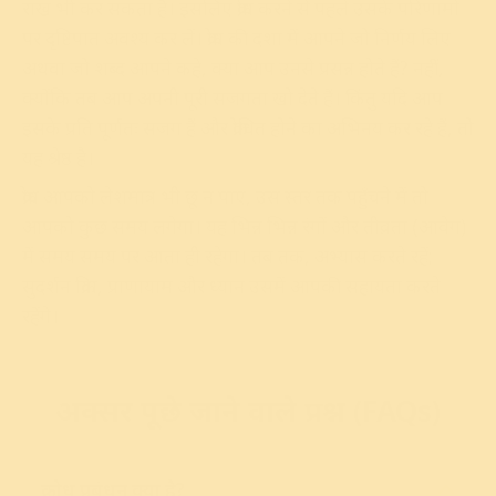
राख भी कर सकता है। इसलिए क्रोध करने से पहले उसके परिणामों
पर दृष्टिपात अवश्य कर लें। क्रोध की दशा में आपने जो निर्णय लिए
अथवा जो शब्द आपने कहे, क्या आप उनसे प्रसन्न होते हैं? नहीं,
क्योंकि तब आप अपनी पूरी सजगता खो देते हैं। किंतु यदि आप
इसके प्रति पूर्णतः सजग हैं और क्रोधित होने का अभिनय कर रहे हैं, तो
यह श्रेष्ठ है।
क्रोध आपको लेशमात्र भी छू न पाए, उस स्तर तक पहुँचने में तो
आपको कुछ समय लगेगा। यह भिन्न भिन्न रंगों और तीव्रता (आवेग)
में समय समय पर आता ही रहेगा। तब तक, अभ्यास करते रहें;
सुदर्शन क्रिया, प्राणायाम और ध्यान उसमें आपकी सहायता करते
रहेंगे।
अक्सर पूछे जाने वाले प्रश्न (FAQs)
क्रोध प्रबंधन क्या है?