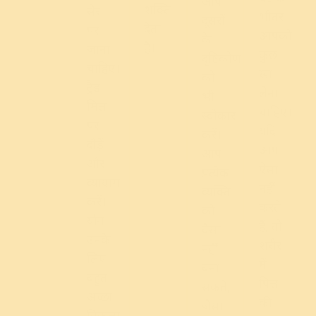
आप
शक्ति
सैर
भीतर
दूसरों
देता
पर
आपको
के
है।
जाना
कुछ
दृष्टिकोण
चाहिए।
खा
को
ट्रैड
लेना
भी
मिल
चाहिए।
स्वीकार
पर
यदि
करें।
दौड़ें
आप
आप
और
ऐसा
प्रत्येक
व्यायाम
नहीं
व्यक्ति
करें।
करते
को
योग
हैं, तो
वैसा
उनके
शरीर
नहीं
लिए
में
बना
बहुत
पित्त
सकते,
अच्छा
की
जैसा
विकल्प