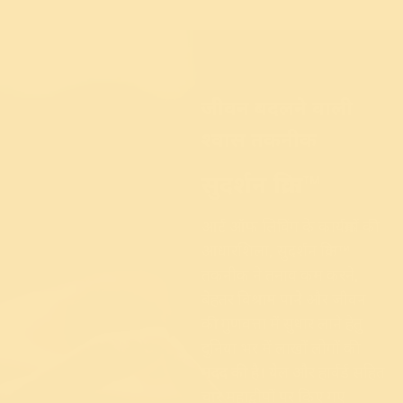
जीवन बदलने वाली
श्वास तकनीक
सुदर्शन क्रिया™
आर्ट ऑफ लिविंग के कार्यक्रमों की
आधारशिला, सुदर्शन क्रिया™
तकनीक ने तनाव कम करने,
बेहतर विश्राम पाने और जीवन
की गुणवत्ता में सुधार लाने हेतु
दुनिया भर में लाखों लोगों की
मदद की है। येल और हार्वर्ड सहित
चार महाद्वीपों पर किए गए