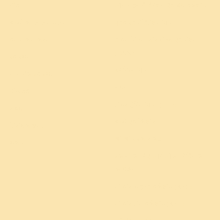
नींद
ऑनलाइन मैडिटेशन एंड ब्रेथ वर्कशॉप
बच्चों का लालन पालन
एडवांस्ड मेडिटेशन प्रोग्राम
वजन कम करना
डायनामिज्म फॉर सेल्फ एंड नेशन
(DSN)
स्वास्थ्य
ब्लेसिंग्स प्रोग्राम
मानसिक स्वास्थ्य
संयम
पीठ दर्द
टीचर ट्रेनिंग प्रोग्राम (TTP)
संबंध
बच्चे एवं किशोर
प्रतिरोधक क्षमता
श्री श्री संस्कार केंद्र
थकान
स्कूलों के लिए आर्ट ऑफ लिविंग के
कार्यक्रम
नो योर चाइल्ड वर्कशॉप (KYC)
नो योर टीन वर्कशॉप (KYT)