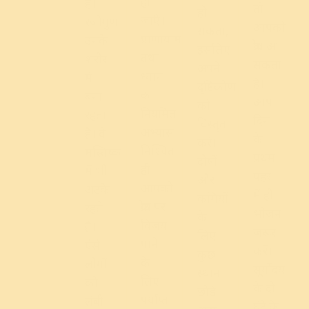
हो
हैं।
तो
हो
जाएँ।
रजोगुण
आपको
सकता,
प्राणायाम
उनके
क्रोध आ
इसलिए
तथा
शरीर
सकता
अपने
ध्यान
में
है।
दृष्टिकोण
का
बना
आप
को
नियमित
रहता
दिन
विस्तृत
अभ्यास
है। वे
के
करें।
निश्चित
मस्तिष्क
प्रथम
दोषों
ही
में भी
पहर
और
आपको
अटके
में ही
कमियों
क्रोध पर
रहते
भोजन
के
विजय
हैं।
जरूर
लिए
पाने
ऐसे
करें।
कुछ
के
लोगों
सूर्योदय
स्थान
लिए
को
के दो
छोड़ें।
पर्याप्त
लंबी
घंटे के