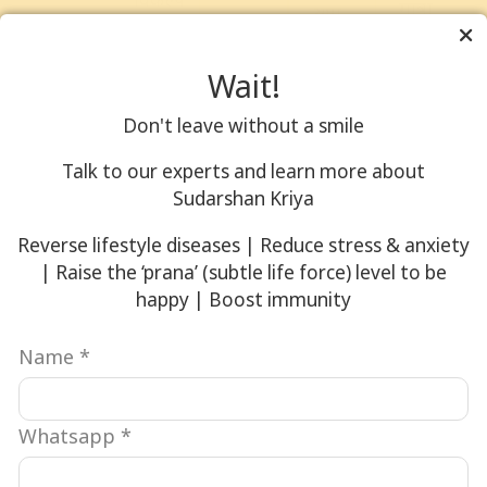
मात्रा
आप
है।
एकदम
चाहते
सूर्य
से बढ़
हैं।
Wait!
नमस्कार
जाएगी।
कुछ
का
Don't leave without a smile
पित्त
अरुचिकर
अभ्यास
प्रकृति
चीजें
Talk to our experts and learn more about
करें।
वालों
होना
Sudarshan Kriya
तब
के
स्वाभाविक
आप
लिए
Reverse lifestyle diseases | Reduce stress & anxiety
है।
शारीरिक
| Raise the ‘prana’ (subtle life force) level to be
सुबह
जब
रूप से
happy | Boost immunity
का
ऐसा
थक
नाश्ता
कुछ
कर
Name
*
अति
हो तो
चूर हो
आवश्यक
आपके
जाओगे।
है।
भीतर
Whatsapp
*
आपके
तीखी
उनसे
पास
मिर्च
आगे