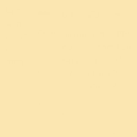
क्रोध से
मुक्त
व्यायाम
अपने
प्राणायाम
अपने
होने के
आहार
एवं
दृष्टिकोण
कुछ
जो
लोग
पर
ध्यान
को
उपाय
कुछ
ध्यान
करें
विशाल
शारीरिक
गतिविधि
दें
बनाएँ
गहरी
नहीं
लंबी
करते
यदि
यह
साँस
हैं, वे
आप
संसार
लें
अधिक
पित्त
पूर्णतः
और
क्रोधित
प्रकृति
दोषरहित
शांत
होते
के हैं,
नहीं