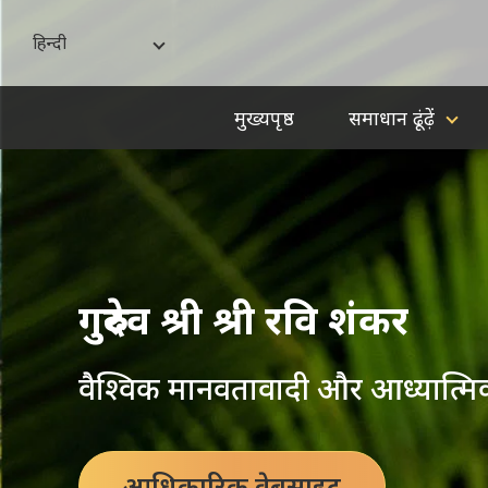
हिन्दी
India - English
मुख्यपृष्ठ
समाधान ढूंढ़ें
বাংলা
ગુજરાતી
हिन्दी
ಕನ್ನಡ
മലയാളം
गुरुदेव श्री श्री रवि शंकर
मराठी
वैश्विक मानवतावादी और आध्यात्मिक 
தமிழ்
తెలుగు
आधिकारिक वेबसाइट