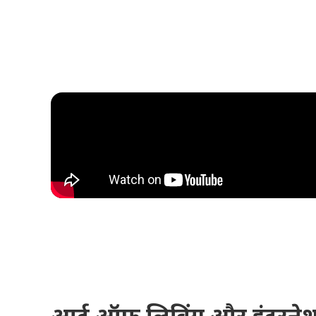
आर्ट ऑफ लिविंग और इंटरनेश