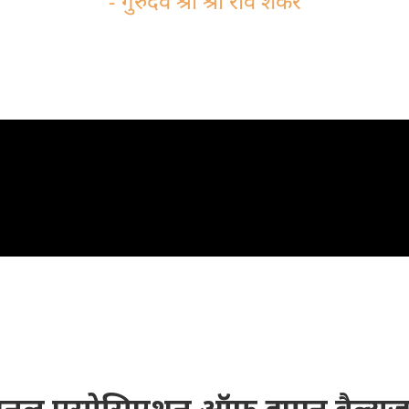
- गुरुदेव श्री श्री रवि शंकर
नल एसोसिएशन ऑफ ह्यूमन वैल्यूज