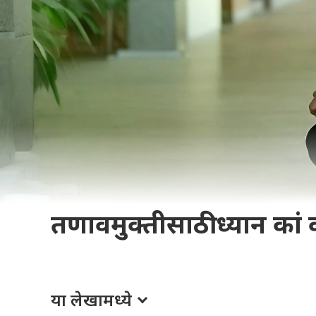
तणावमुक्तीसाठी ध्यान कां 
या लेखामध्ये