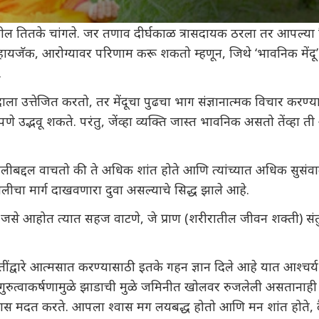
तितके चांगले. जर तणाव दीर्घकाळ त्रासदायक ठरला तर आपल्या सिम्प
ायजॅक, आरोग्यावर परिणाम करू शकतो म्हणून, जिथे ‘भावनिक मेंदू’ ‘
.
ला उत्तेजित करतो, तर मेंदूचा पुढचा भाग संज्ञानात्मक विचार करण्
े उद्भवू शकते. परंतु, जेंव्हा व्यक्ति जास्त भावनिक असतो तेंव्ह
ीबद्दल वाचतो की ते अधिक शांत होते आणि त्यांच्यात अधिक सुसंवाद ह
ैलीचा मार्ग दाखवणारा दुवा असल्याचे सिद्ध झाले आहे.
े आहोत त्यात सहज वाटणे, जे प्राण (शरीरातील जीवन शक्ती) संतु
तींद्वारे आत्मसात करण्यासाठी इतके गहन ज्ञान दिले आहे यात आश्चर्य 
रुत्वाकर्षणामुळे झाडाची मुळे जमिनीत खोलवर रुजलेली असतानाही झा
ण्यास मदत करते. आपला श्वास मग लयबद्ध होतो आणि मन शांत होते, दै