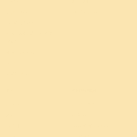
उत्कर्ष योग
प्रीजन प्रोग्रॅम
इंट्युशन प्रोसेस
आपत्ती मदतकार्य
मेधा योग (लेवल १)
शाळांसाठीचे आर्ट ऑफ लिव्हिंगचे
शिबीरे
श्री श्री संस्कार केंद्र
कर्म योग
कॉर्पोरेट शिबिर
ज्ञान
आमच्याबद्दल
अवलोकन
आमच्या विषयी
लेख
संपर्क करा
व्हिडिओ
गुरुदेव श्री श्री रवि शंकर
पुस्तक
आमची केंद्रे