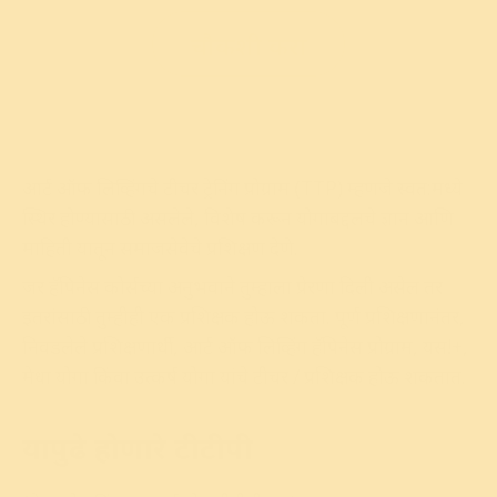
चौकशी करा
आर्ट ऑफ लिव्हिंगचे टीचर ट्रेनिंग प्रोग्राम (TTP) म्हणजे स्वत:मध्ये
स्थिर होण्यासाठी असलेले, विशेष करून योगाबद्दलचे ज्ञान आणि
माहिती यातून समाजसेवेचे प्रशिक्षण देणे.
जर हॅपिनेस कोर्सच्या अनुभवाने तुम्हाला प्रेरणा दिली असेल तर
इतरांसाठी तुम्हीही एक प्रशिक्षक होऊ शकता. पूर्ण प्रशिक्षणानंतर,
निवडलेले प्रशिक्षणार्थी, आर्ट ऑफ लिव्हिंग हॅपिनेस प्रोग्राम, यस!+,
मेधा योगा किंवा उत्कर्ष योगा यांचे टीचर / प्रशिक्षक होऊ शकतात.
यापुढे होणारे
टीटीपी