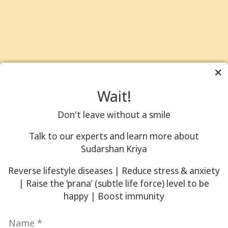
निवासी भारतीय
खालील वेबसाईटला भेट देवू शकतात
https://my.artofliving.org
आंतरराष्ट्रीय अर्जदारांनी
सहाय्य व मार्गदर्शनासाठी संबंधित
देशांच्या समन्वयकांशी संपर्क साधावा
Wait!
जगभरात ३८,००० पेक्षा जास्त शिक्षक
Don't leave without a smile
Talk to our experts and learn more about
४५ वर्षे
Sudarshan Kriya
१०० करोड़ पेक्षा जास्त लोकांचे जीवन परिवर्तन
Reverse lifestyle diseases | Reduce stress & anxiety
१८२ देश
| Raise the ‘prana’ (subtle life force) level to be
happy | Boost immunity
Name
*