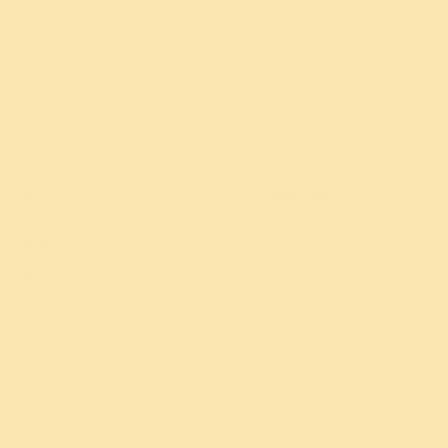
कॉर्पोरेट शिबिर
सुदर्शन क्रिया फॉलो अप
डीप स्लीप अँड एन्झायटी रिलीफ
वेलनेस प्रोग्राम
जागतिक ध्यान दिन
योग
सामाजिक प्रभाव
श्री श्री योग क्लासेस (लेवल १)
शिक्षण
श्री श्री योग डीप डाईव्ह (लेवल २)
शांती
श्री श्री योग रिट्रीट्स
पर्यावरणाची काळजी
हॅपीनेस प्रोग्राम फॉर यूथ
ग्रामीण विकास
हॅपीनेस प्रोग्राम
नैसर्गिक शेती
बालक आणि किशोर
महिला सक्षमीकरण