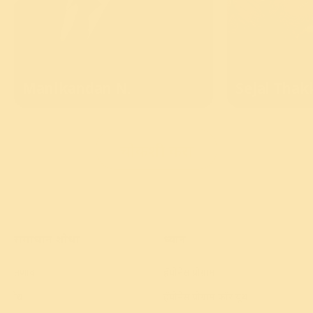
Manikandan
N.
Sejal
Thak
चौकशी करा
समाधान शोधा
ध्यान
तणाव
हॅपीनेस प्रोग्राम
क्रोध
हॅपीनेस प्रोग्राम फॉर यूथ