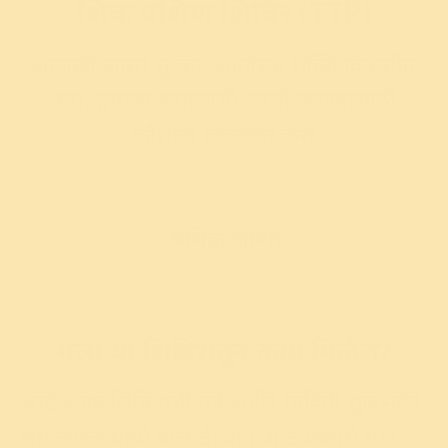
शिक्षक प्रशिक्षण शिबिर (TTP)
आणखी जास्त सुज्ञ व्हा, आंतरिक शक्ति विकसीत
करा, तुमच्या समाजाची उन्नती करण्यासाठी
कौशल्ये विकसित करा
अधिक जाणा
मला या शिबिरातून काय मिळेल?
आर्ट ऑफ लिव्हिंगची तंत्रे आणि माहिती सुलभतेने
समजावता यावी यासाठी दोन आठवड्यांचे मग्न