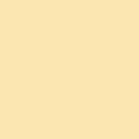
(मेधा योग किंवा उत्कर्ष योग टीटीपी सह)
हॅपीनेस प्रोग्राम TTP
🔗
इन्ट्युश
२२ सप्टेंबर - ६ ऑक्टोबर २०२६
२६ सप्ट
अर्ज करण्याची शेवटची तारीख
२ ऑगस्ट २०२६
अर्ज करण्याची 