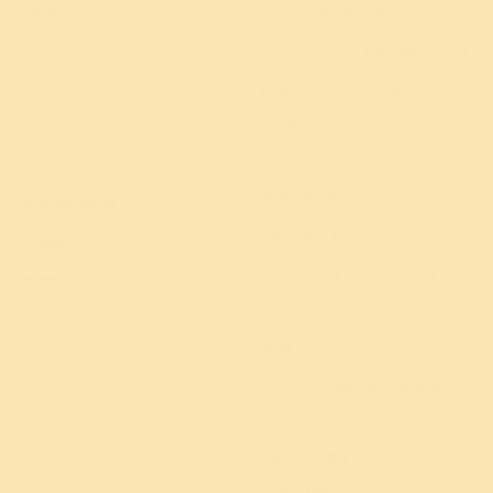
नैराश्य
सहज समाधी ध्यान योग
पालकत्व
ऑनलाईन मेडिटेशन अँड ब्रेथ वर्कशॉप
झोप
अ‍ॅडव्हान्स्ड मेडिटेशन प्रोग्राम
वजन घटवणे
डायनॅमिझम फॉर सेल्फ अँड
नेशन(DSN)
निरोगी जीवन
ब्लेसिंग प्रोग्राम
मानसिक आरोग्य
बालक आणि किशोर
पाठदुखी
नो युवर चाइल्ड (KYC) वर्कशॉप
नातेसंबंध
नो युवर टीन वर्कशॉप (KYT)
प्रतिकारशक्ती
श्री श्री संस्कार केंद्र
थकवा
शाळांसाठीचे आर्ट ऑफ लिव्हिंगचे
शिबीरे
शिक्षक प्रशिक्षण शिबिर