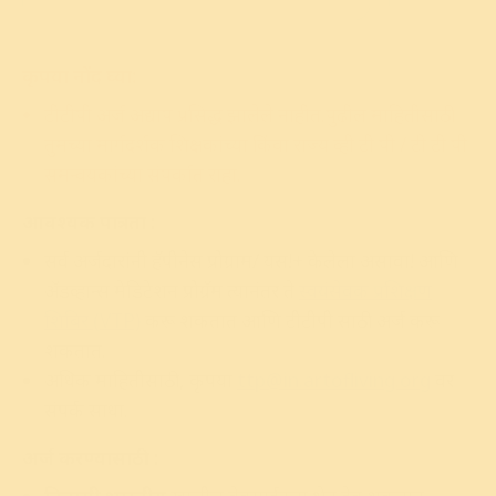
कृपया नोंद घ्या:
टीटीपी अर्ज अद्याप प्रसिद्ध झालेले नाहीत.पुढील माहितीसाठी
तुमच्या मार्गदर्शक शिक्षकांच्या किंवा राज्य व्ही टी पी / टी टी पी
समन्वयकांच्या संपर्कात राहा.
आवश्यक पात्रता :
सर्व अर्जदारांनी हॅपीनेस प्रोग्राम/ यस!+ केलेला असावा! आणि
ॲडव्हान्स मेडिटेशन प्रोग्रॅम त्यानंतर ते
स्वयंसेवक प्रशिक्षण
शिबिर (VTP)
करू शकतात आणि टीटीपी साठी अर्ज करू
शकतात.
अधिक माहितीसाठी, कृपया
ttp@in.artofliving.org
वर
संपर्क साधा.
अर्ज करण्यासाठी :