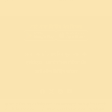
आर्ट ऑफ लिव्हिंग ॲप मिळवा
सत्त्व
- जगातील #१ विनामूल्य ध्यान अ‍ॅप
एलीमेंट्स
- आमचे सोशल मीडिया ॲप
आर्ट ऑफ लिव्हिंग स्टोअर
तुम्हाला सर्वोत्तम अनुभव मिळेल याची खात्री करण्यासाठी आम्ही कुकीज वापरतो.
© 2026 आर्ट ऑफ लिव्हिंग
आमची वेबसाइट वापरून, तुम्ही आमच्या कुकी धोरणाच्या वापरास सहमती देता.