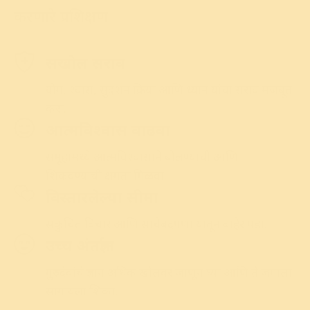
करणारे प्रशिक्षण
सखोल सराव
योग
,
श्वास
,
सुदर्शन
क्रिया
आणि
ध्यान
यांचा
सराव
मजबूत
करा
.
आत्मविश्वास वाढवा
समूहांमध्ये
आत्मविश्वासाने
बोलण्याची
आणि
शिकवण्याची
क्षमता
मिळवा
.
विस्तारलेल्या सीमा
संकुचित विचार आणि साचेबंदपणा यातून बाहेर पडा.
उच्च अंतर्ज्ञान
गुरुदेवांचे ज्ञान अधिक खोलवर जाणून घ्या आणि ते जगाला
सांगायला शिका.