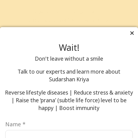
एक अनोखे तंत्र जे हाडांना आणि स्नायूच्या
संस्थेला बळकट करते आणि अवयवांमधील
अडथळे दूर करते, ज्यामुळे प्राण शरीरात
मुक्तपणे वाहू शकतो.
Wait!
नोंदणी करा
Don't leave without a smile
Talk to our experts and learn more about
Sudarshan Kriya
Reverse lifestyle diseases | Reduce stress & anxiety
| Raise the ‘prana’ (subtle life force) level to be
happy | Boost immunity
Name
*
संस्थापक