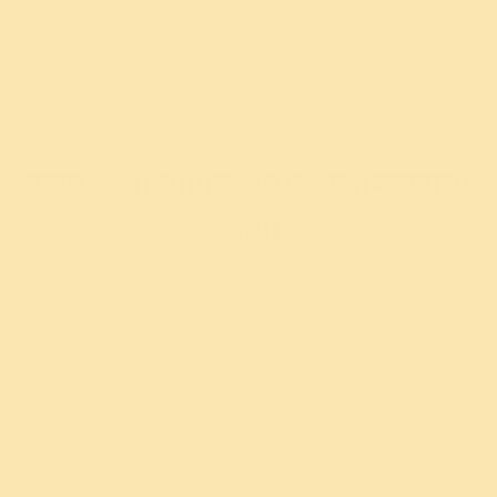
नोंदणी करा
उत्तम अशी योगिक शरीर शुद्धीकरणाची
प्रक्रिया
आपल्या वेगवान
२१
व्या शतकातील जीवनशैलीमुळे आपल्याला
आपल्या शरीराकडे आणि आपल्या आरोग्याकडे लक्ष देण्यास वेळच
उरला नाहीये. श्री श्री
योग
लेवल २ हे शिबिर आपल्या शरिराला
झालेले नुकसान भरून काढण्याची खात्री देतो. या शिबिरातील
प्रभावी योगिक प्रक्रियांमुळे अनेक वर्षांपासून तुमच्या शरीरात
साचलेले विषारी द्रव्य- ज्यामुळे शरीर आणि मनातील सुस्ती,
ऊर्जाकमी होते आणि मंदपणा येतो त्यापासून मुक्ती
मिळवण्यासाठी मदत करतो.