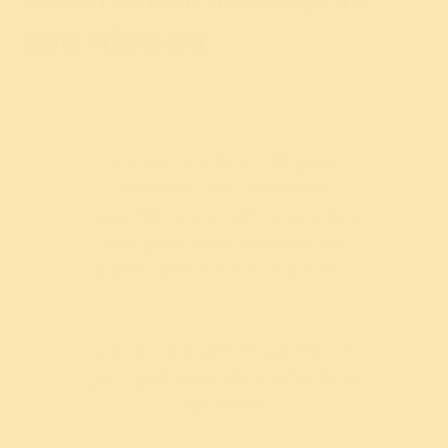
आपल्या शरीराची नैसर्गिक उपचार
यंत्रणा सक्रिय करा
सखोल योगिक शुद्धीकरण
शंख प्रक्षालन आणि जल नेति तुमच्या
पचनसंस्थेला आणि श्वसनसंस्थेला
पुनरुज्जीवित करतात आणि तुमच्या शरीरात
आणि तुमच्या प्राणिक प्रणालीमध्ये जमा
झालेल्या विषारी पदार्थांचा निचरा करतात.
प्राणायाम आणि आसने
नवीन प्राणायाम आणि योगासने शिका जी
तुम्हाला तुमची साधना अधिक सखोल होण्यास
मदत करतील.
बळकटीकरण आणि उपचार