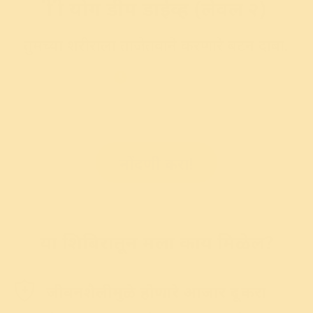
श्री श्री योग डीप डाईव्ह (लेवल २)
तुमच्या शरीराला ताजेतवाने करणारे बटन दाबा.
पूर्ण ३ ते ४ दिवस
*
तुमच्या योगदानाचा तुम्हाला आणि आर्ट ऑफ लिव्हिंगच्या अनेक सामाजिक
प्रकल्पांना फायदा होतो.
नोंदणी करा!
या शिबिरातून मला काय मिळेल?
जीवनशैलीमुळे होणारे आजार दूर करा