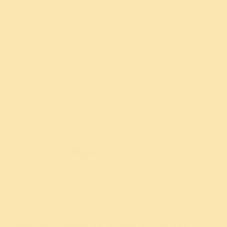
माझी पाठदुखी आणि खांदेदुखीवर श्री श्री योगने
एखाद्या चमत्कारासारखा परिणाम केला. आत्ता
मी खूप सामर्थ्यशाली आणि तंदुरुस्त आहे.
कृतिका कृष्णन
कार्यकारी पीआर