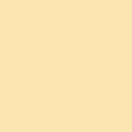
मला नोंदणी करायची आहे!
समाधान शोधा
ध्यान
तणाव
हॅपीनेस प्रोग्राम
क्रोध
हॅपीनेस प्रोग्राम फॉर यूथ
नैराश्य
सहज समाधी ध्यान योग
पालकत्व
ऑनलाईन मेडिटेशन अँड ब्रेथ वर्कशॉप