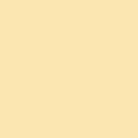
मेधा योग (लेवल १)
शाळांसाठीचे आर्ट ऑफ लिव्हिंगचे
शिबीरे
श्री श्री संस्कार केंद्र
कर्म योग
कॉर्पोरेट शिबिर
ज्ञान
आमच्याबद्दल
अवलोकन
आमच्या विषयी
लेख
संपर्क करा
व्हिडिओ
गुरुदेव श्री श्री रवि शंकर
पुस्तक
आमची केंद्रे