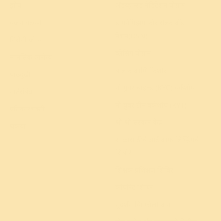
झोप
अ‍ॅडव्हान्स्ड मेडिटेशन प्रोग्राम
वजन घटवणे
डायनॅमिझम फॉर सेल्फ अँड
नेशन(DSN)
निरोगी जीवन
ब्लेसिंग प्रोग्राम
मानसिक आरोग्य
बालक आणि किशोर
पाठदुखी
नो युवर चाइल्ड (KYC) वर्कशॉप
नातेसंबंध
नो युवर टीन वर्कशॉप (KYT)
प्रतिकारशक्ती
श्री श्री संस्कार केंद्र
थकवा
शाळांसाठीचे आर्ट ऑफ लिव्हिंगचे
शिबीरे
शिक्षक प्रशिक्षण शिबिर
कॉर्पोरेट शिबिर
सुदर्शन क्रिया फॉलो अप