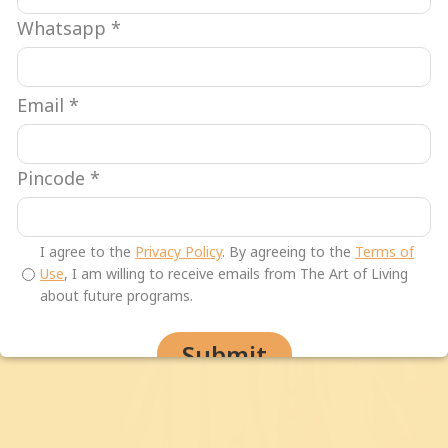
Whatsapp
*
गुरुदेव श्री श्री रवि
शंकर
Email
*
गुरुदेव श्री श्री रविशंकर हे
जागतिक मानवतावादी,
Pincode
*
अध्यात्मिक नेते आणि शांतीदूत
आहेत.
तणाव
मुक्त, हिंसा मुक्त
समाजाच्या निर्मितीसाठी
I agree to the
Privacy Policy
. By agreeing to the
Terms of
अभूतपूर्व अशा जागतिक
Use
, I am willing to receive emails from The Art of Living
चळवळीचे नेतृत्व ते करतात.
about future programs.
आणखी जाणून घ्या
Submit