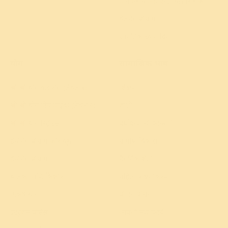
डीप स्लीप अँड एन्झायटी रिलीफ
वेलनेस प्रोग्राम
जागतिक ध्यान दिन
योग
सामाजिक प्रभाव
श्री श्री योग क्लासेस (लेवल १)
शिक्षण
श्री श्री योग डीप डाईव्ह (लेवल २)
शांती
श्री श्री योग रिट्रीट्स
पर्यावरणाची काळजी
हॅपीनेस प्रोग्राम फॉर यूथ
ग्रामीण विकास
हॅपीनेस प्रोग्राम
नैसर्गिक शेती
बालक आणि किशोर
महिला सक्षमीकरण
उत्कर्ष योग
प्रीजन प्रोग्रॅम
इंट्युशन प्रोसेस
आपत्ती मदतकार्य