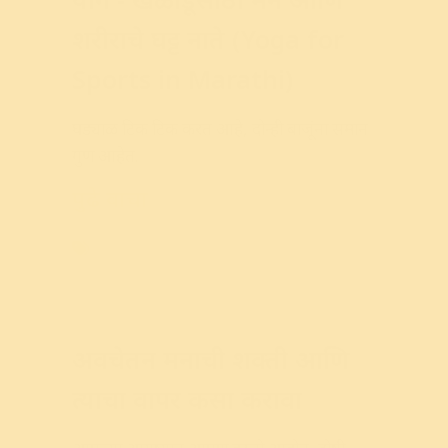
शरीराचे घट्ट नाते (Yoga for
Sports in Marathi)
घड्याळ
टिक
टिक
करत
आहे
,
दोन्ही
बाजूंना
समान
गुण
आहेत
.
पुढे वाचा
Physical Wellness
,
Yoga