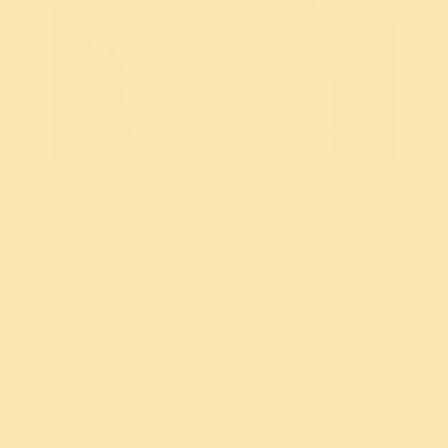
Yoga
नैसर्गिकरित्या केस गळती कमी
करण्यासाठी ८ योगासने
केस
गळणे
कसे
कमी
करावे
,
हे
अनेकांसाठी
एक
आव्हान
आहे
दोन
दशकांपूर्वी
,
केस
गळणे
हे
मध्यम
वयीन
जीवनातील
पुढे वाचा
Hair
,
Yoga