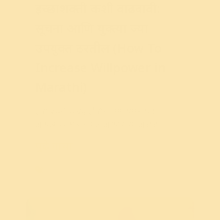
इच्छाशक्ती कशी वाढवावी:
सूचना आणि युक्त्या ज्या
उपयुक्त ठरतील (How To
Increase Willpower in
Marathi)
इच्छाशक्ती
वाढवू
इच्छिता
,
मग
प्रेमात
पडा
आपल्यासाठी
जे
चांगले
आणि
योग्य
आहे
हे
आपणास
चांगले
माहित
पुढे वाचा
Reads
,
Will Power