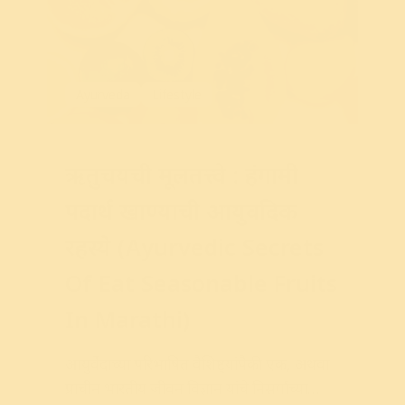
Ayurveda
Lifestyle
ऋतुचर्येची मूलतत्त्वे : हंगामी
पदार्थ खाण्याची आयुर्वेदिक
रहस्ये (Ayurvedic Secrets
Of Eat Seasonable Fruits
In Marathi)
आयुर्वेदाच्या
परिभाषित
वैशिष्ट्यांपैकी
एक
,
अथवा
प्राचीन
भारतीय
जीवन
विज्ञान
यांचे
निसर्गाच्या