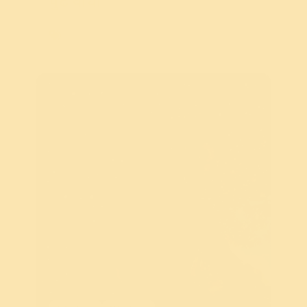
Lifestyle
आळशीपणावर मात
करण्यासाठी ६ सूचना (6 Tips
on How to overcome
laziness)
लहान
मुले
आपल्याला
मार्ग
दाखवतात
आळशीपणावर
मात
कशी
करावी
?
पुढे वाचा
How To
,
Personality Development
,
Well-Being