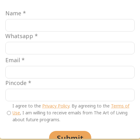
Name
*
Whatsapp
*
Email
*
Ayurveda
Lifestyle
Lifestyle
Pincode
*
व्यायाम न करता वजन कसे
I agree to the
Privacy Policy
. By agreeing to the
Terms of
कमी करावे (Lose Weight
Use
, I am willing to receive emails from The Art of Living
about future programs.
Without Exercise in
Marathi)
Submit