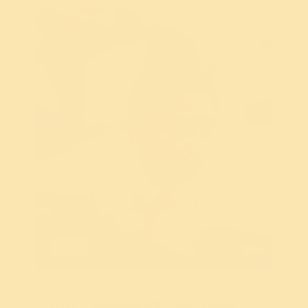
Yoga
योग - खेळाडूंसाठी मन आणि