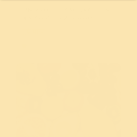
दीर्घकाळ
करावा
लागणारा
प्रवास
,
बारा
तासांचे
काम
आणि
जीवनातील
एकंदरीत
व्यस्ततेमुळे
आपल्यापैकी
बहुतेक
पुढे वाचा
Weight Loss