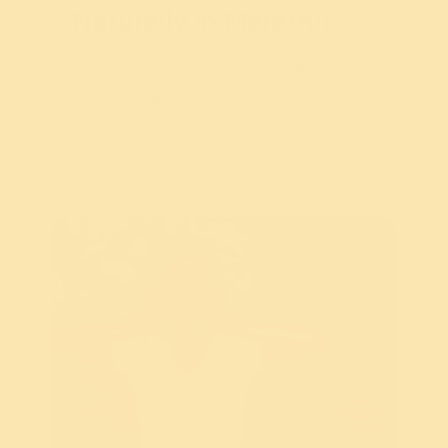
Naturally in Marathi)
आपल्या
शारीरिक
दिसण्यामध्ये
उंची
असणे
अत्यावश्यक
आहे
आणि
तिचा
आपल्या
आत्मविश्वासावर
आणि
आत्मसन्मानावर
पुढे वाचा