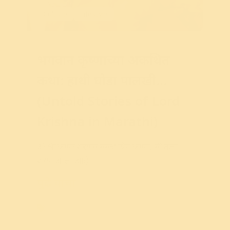
Culture
Lifestyle
भगवान कृष्णाच्या अकथित
कथा: हाथी घोडा पालखी…
(Untold Stories of Lord
Krishna in Marathi)
ॐ
श्री
कृष्णः
शरणम
ममःहे
प्रिय
कृष्णा
,
मी
तुला
शरण
आलो
आहे
.
पुढे वाचा
Festival
,
Krishna
,
Wisdom