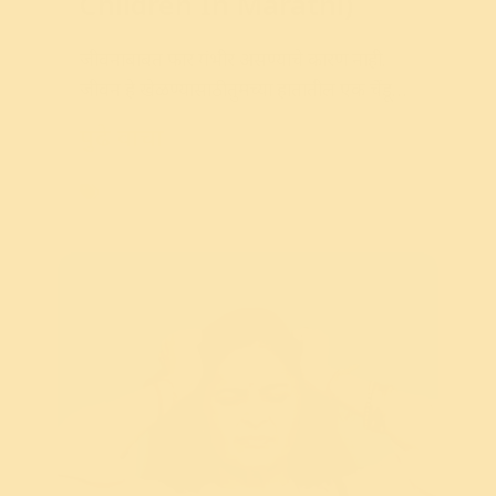
Children In Marathi)
जीवनाबाबत
फार
गंभीर
असण्याचे
कारण
नाही
.
जीवन
हे
खेळण्यासाठी
तुमच्या
हातातील
एक
चेंडू
आहे
.
पुढे वाचा
Children And Teens