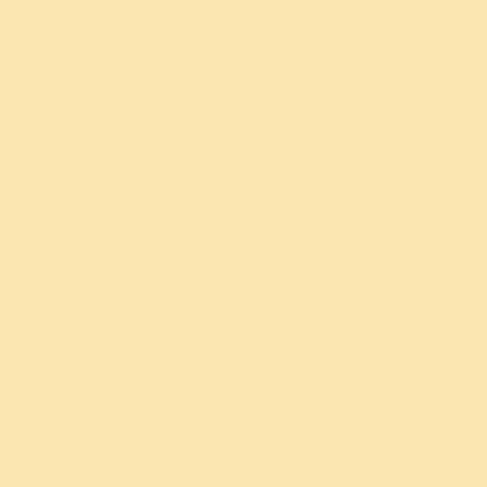
Wisdom
अवचेतन मनाची शक्ती आणि
त्याचा वापर कसा करावा
आपल्या
आयुष्यात
आपण
हरलो
आहोत
,
दोषी
आहोत
,
निराश
आणि
दुःखी
आहोत
असे
वाटण्याचे
क्षण
कधी
ना
कधी
आलेले