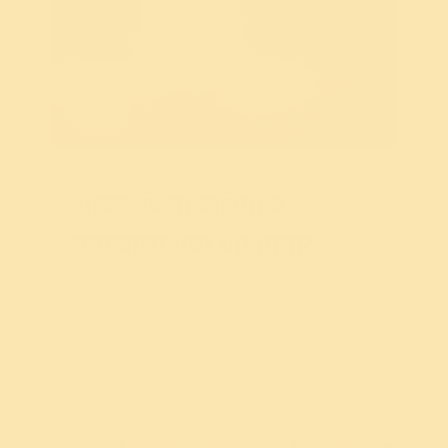
Yoga
भोवळ किंवा व्हर्टिगो बरे
करण्यासाठीचा योगोपचार
भोवळ
येणे
किंवा
व्हर्टिगो
म्हणजे
नक्की
काय
?
पुढे वाचा
Yoga Sequence