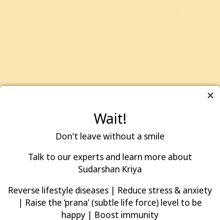
कंबरदुखीसाठी योगासने (Yoga
Poses for Lower Back
Pain in Marathi)
पाठीच्या
मणक्याचा
खालचा
भाग
संपूर्ण
शरीराला
आधार
देतो
आणि
त्या
भागात
झालेली
दुखापत
किंवा
सतत
बराच
पुढे वाचा
Wait!
Back Pain
Don't leave without a smile
Talk to our experts and learn more about
Sudarshan Kriya
Reverse lifestyle diseases | Reduce stress & anxiety
| Raise the ‘prana’ (subtle life force) level to be
happy | Boost immunity