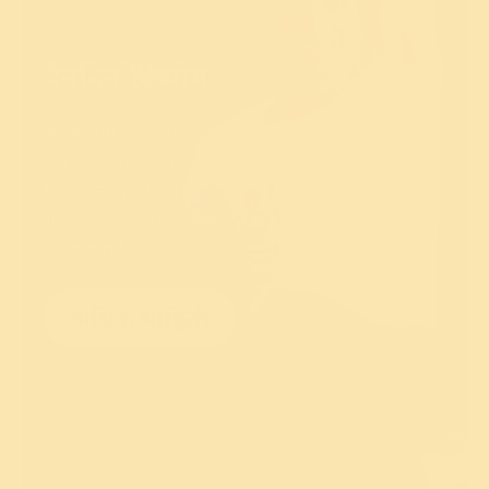
दैनंदिन श्री श्री योग
श्री श्री योग शाळेमधील
अनुभवी शिक्षकांच्या
मार्गदर्शनाखाली तुमच्या
सोयीच्या वेळेनुसार दररोज
योगाभ्यास शिका.
अधिक माहिती