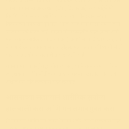
डॉक्टरांचा सल्ला घ्यायचा निर्णय घेतला ज्यांनी आम्हाला सांगितले
की मला सामान्य अस्वस्थता (चिंता) विकार अहे. सहा महिने मी
नियमित योग साधना आणि ध्यान यांच्याबरोबर अस्वस्थता
विकाराच्या उपचारांमधून गेले. आणि आज मला माझा नवीन जन्म
झाल्यासारखे वाटत आहे. माझ्या विचारपद्धतीत बदल झाला आहे,
मला आतून अधिक शांत वाटत आहे. आणि मला विश्वास आहे की
जे पण होईल ते चांगल्यासाठीच होईल. मला आता भविष्याची भीती
वाटत नाही. योगाने मला ही ताकद दिली आहे.
सुषमाप्रमाणेच तुम्हीसुद्धा योगाच्या सहाय्याने सकारात्मक जीवन
जगू शकता आणि भीतीवर मात करू शकता. खालील योगा तंत्रे
अशांत मन शांत करण्यास मदत करतात.
आसनांच्या सहाय्याने शारीरिक सुयोग्य
हालचाली करा आणि मन तणावमुक्त करा
ही योगासने आनंदी मन आणि निरोगी शरीर, साध्य करण्यास मदत
करतात. आसने शरीर व मनातून तणाव व नकारात्मकता