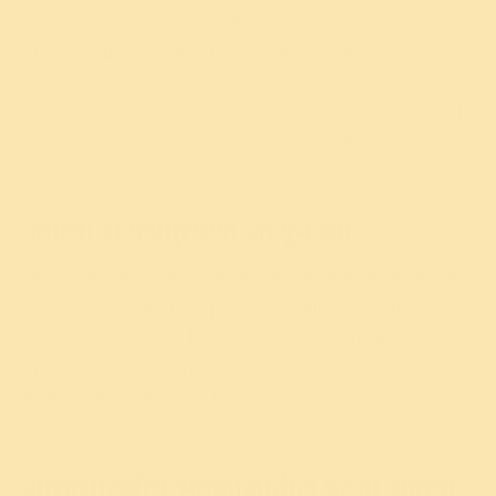
जेव्हा आपण कायम ‘मी आणि माझे’ यामध्ये अडकून राहतो, तेव्हा
ताण आणि चिंता निर्माण होते. ‘माझे कसे होईल’ याची आपण
काळजी करत राहतो. त्यापेक्षा तुम्ही, तुमच्या आजूबाजूच्यांना कसे
उपयोगी होऊ शकता यावर तुमचे लक्ष केंद्रित करा. सेवा उपक्रमांनी
स्वतःला उर्जित करणे हे तुम्हाला गहन समाधान आणि सर्वोच्च
आनंद देऊ शकते.
जगाचा क्षणभंगुरपणा जाणून घ्या
आपल्या आजूबाजूचे सर्व काही क्षणिक आहे आणि बदलत राहील,
ही जाणीव जेव्हा आतमध्ये धृढ होते तेव्हा आपण तणावमुक्त आणि
अंतर्स्थित होतो. “हे सुद्धा निघून जाईल आणि कायमस्वरूपी राहणार
नाही” ही भावना आपल्यामध्ये उदयास येते आणि आपल्याला
चिंतामुक्त करते. जीवनाचे हे मूलभूत तत्व जाणण्यास ध्यान मदत
करते.
आत्तासारखीच भूतकाळातील घटना आठवा