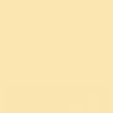
अनुभवल्या ते क्षण मोजणे अशक्य आहे. बोर्ड परीक्षा किंवा प्रगती
पुस्तकावर आपल्या पालकांची प्रतिक्रिया यांविषयीची चिंता किंवा
नोकरीसाठी मुलाखतीपूर्वीची अस्वस्थता – आपण सर्वांनी हे क्षण
आयुष्यात अनुभवले असतील. थोडीशी भीती ही साहजिक आहे,
खरे तर जेवणात ज्याप्रमाणे मीठ त्याप्रमाणे आयुष्यात ही भीती
आवश्यक आहे, ज्यामुळे आपण शिस्तबद्ध, केंद्रित आणि गतिशील
राहतो.
समस्या तेव्हा सुरु होते जेव्हा ही भीती दीर्घकाळपर्यंत राहते आणि
तिचा दररोजच्या जीवनात हस्तक्षेप सुरु होतो. तेव्हा ती चिंतायुक्त
विकारांत रुपांतरीत होते म्हणजेच तीव्र बेचैनी किंवा अज्ञाताची
भीती. अशी स्थिती आल्यावर उपचारांची गरज भासते आणि
यामध्ये योग अतिशय उपयुक्त ठरतो.