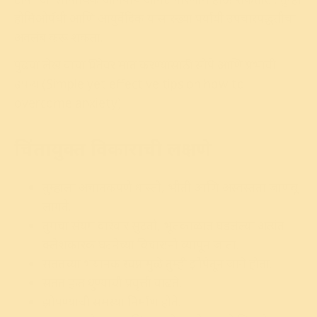
होमिओपॅथी आणि आयुर्वेदिक यांसारख्या पर्यायी उपचारपद्धतीचा
अवलंब करू शकता.
पुढचा लेख वाचा चिंतेवर मात करण्यासाठी सोपे आणि प्रभावी
उपाय (Simple yet effective tips on how to
overcome anxiety)
चिंतायुक्त विकाराची लक्षणे
तुम्हाला अचानकपणे धास्ती, भीती आणि अस्वस्तता जाणवू
लागते.
तुमचा संयम वारंवार सुटतो, भूतकाळात घडलेल्या अत्यंत
क्लेशकारक घटनेच्या विचारांनी व्यापून जाता.
सततच्या भयानक स्वप्नांमुळे तुम्ही झोपेतून जागे होता.
सतत हात धुण्याची प्रवृत्ती वाढते.
झोपण्याची समस्या निर्माण होते.