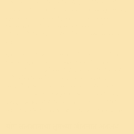
गोंधळलेल्या मनाला आराम देण्यसाठी, तुम्हाला निश्चलता आणि
मनःशांती देण्यासाठी आणि दैनंदिन जीवनात आजूबाजूच्या छोट्या,
क्षुल्लक गोष्टींनी मन कसे व्यापून राहते याची जाणीव करून
घेण्यासाठी, ध्यान हे एक उत्कृष्ट साधन (टेक्निक) आहे. ते तुम्हाला
अतिकाळजी किंवा अज्ञात भविष्याची चिंता न करण्यासाठी मदत
करते.
तुम्ही अनेकदा “अॅड्रीनालीन रश ही संज्ञा ऐकली असेल. हे तेव्हा
घडते जेव्हा तुम्ही संभाव्य धोक्याबद्दल अतिशय चिंतित होता.
उदाहरणार्थ जेव्हा धाडसी सफर (राईड) करायला निघतो, त्यावेळी
अड्रीनालीन होर्मोन्सची पातळी वाढते, त्यामुळे ह्रिद्यस्पन्दने
जलदगतीने होऊ लागतात, जे स्नायुंमध्ये तणाव निर्माण करतात
आणि आपल्या शरीराला भरपूर घाम येऊ लागतो. संशोधनाने हे
दाखवून दिले आहे की नियमित ध्यान साधना, या तणाव निर्माण
करणाऱ्या होर्मोंसच्या पातळीत लक्षणीय घट आणण्यात मदत करते.
योग तत्वज्ञानाचा तुमच्या जीवनात अवलंब