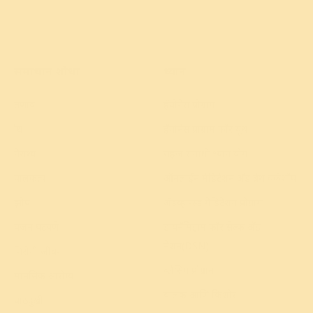
समाधान शोधा
ध्यान
तणाव
हॅपीनेस प्रोग्राम
क्रोध
हॅपीनेस प्रोग्राम फॉर यूथ
नैराश्य
सहज समाधी ध्यान योग
पालकत्व
ऑनलाईन मेडिटेशन अँड ब्रेथ वर्कशॉप
झोप
अ‍ॅडव्हान्स्ड मेडिटेशन प्रोग्राम
वजन घटवणे
डायनॅमिझम फॉर सेल्फ अँड
नेशन(DSN)
निरोगी जीवन
ब्लेसिंग प्रोग्राम
मानसिक आरोग्य
बालक आणि किशोर
पाठदुखी