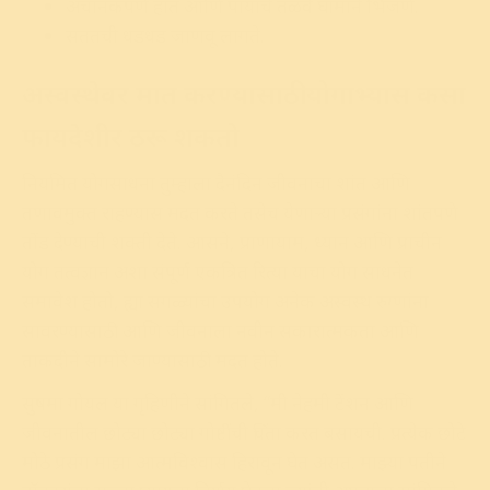
अचानकपणे हात आणि पायाचे तळवे घामाने भिजणे.
सततची धडधड जाणवू लागते.
अस्वस्थेवर मात करण्यासाठी योगाभ्यास कसा
फायदेशीर ठरू शकतो
नियमित योगसाधना तुम्हाला दैनंदिन जीवनाचा शांत आणि
तणावमुक्त राहण्यास मदत करते तसेच येणाऱ्या प्रसंगांना शांतपणे
तोंड देण्याची शक्ती देते. आसने, प्राणायाम, ध्यान आणि प्राचीन
योग तत्वज्ञान अशा संपूर्ण एकत्रित रित्या याचा योग साधनेत
समावेश होतो, ह्या सगळ्यांचा उपयोग अनेक अस्वस्थ रुग्णांना
सावरण्यासाठी आणि जीवनाला नवीन सकारात्मकता आणि
ताकदीने सामोरे जाण्यासाठी मदत होते.
सुषमा गोयल या गृहिणीने सांगितले, “मी नेहमी टेंशन आणि
जीवनातील छोट्या छोट्या गोष्टींची चिंता करत बसायची. प्रत्येक छोटे
मोठे प्रसंग माझा आत्मविश्वास हिरावून घेत असत. माझ्या पतीने