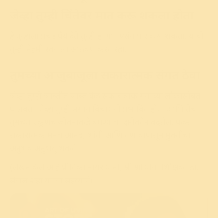
जेव्हा तुम्ही चिंतेवर मात करू शकला होता
हे तुम्हाला प्रचंड धैर्य देते तुम्ही हा पण प्रसंग पार करू शकता. याची
तुम्ही नेहमी स्वतःला आठवण करत रहा.
तुमच्या आजुबाजूला सकारात्मक संगत ठेवा
जेव्हा तुम्ही जास्तीत जास्त वेळ सकारात्मक मनाच्या लोकांसोबत
घालवता, तेव्हा तुम्ही समान विचारांनी प्रभावित होता आणि तेच
तुमच्या एकूणच जीवनाकडे बघण्याचा दृष्टीकोन बदलेल. फक्त
सकारात्मक मनच आनंद, शांती आणि तणावापासून मुक्तीचा
अनुभव अनुभवू शकते.
(लेखन केले आहे प्रीतिका नायर यांनी, श्री श्री योगा शिक्षिका डॉ.
सेजल शहा यांच्या सहय्याने)