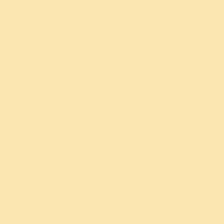
घालवण्यास मदत करतात.
धनुरासन
मत्स्यासन
जनु शीर्षासन
सेतुबंधासन
मार्जारासन
पश्चिमोत्तानासन
हस्तापादासन
अधोमुखासन
शीर्षासन
शवासन
टीप : योगासन सत्राच्या शेवटी, शरीर व मनाला काही क्षण सखोल
विश्रांती देण्यासाठी योगनिद्रेत झोपावे. हे तंत्र (टेक्निक) शरीरातील
घातक द्रव्ये, जे तणावाचे प्राथमिक कारण आहे, ते बाहेर टाकण्यास
मदत करते.