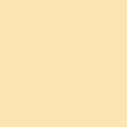
चिंतायुक्त विकारावर मात
|
Cure anxiet
करण्यासाठी ९ योग सूत्रे
या लेखामध्ये
चिंता आणि तणाव यांपासून अगदी सहजपणे मुक्ती मिळवा,
योगाभ्यासाद्वारे !
तणाव, भीती, चिंता – या भावना आपण आयुष्यात ज्या ज्या क्षणी