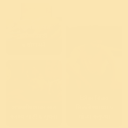
नैराश्यावर मात
करण्यासाठी
|
Yoga Poses to Overcome Depress
७ योगासने
चिंतेवर विजय
आळशीपणावर मात
मिळविण्याच्या ५
|
Overcome An
|
6 Tips on How to overcome lazin
करण्यासाठी ६ सूचना
सोप्या क्लुप्त्या