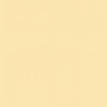
गुरुदेवांचे कालातीत ज्ञान
पुस्तके, फोटो फ्रेम्स आणि भावपूर्ण ठेवा
शोध