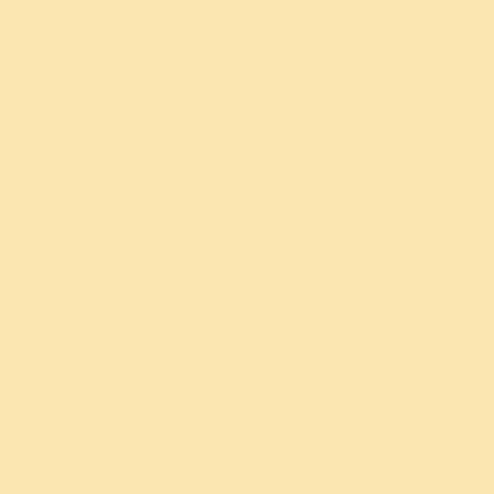
हे माहित असणे गरजेचे आहे की फक्त योग हा उपचाराचा पर्याय
नाही तर डॉक्टर किंवा तज्ञांच्या सल्ल्याने केलेल्या योग्य
औषधोपचाराला पूरक म्हणून योग उपयोगात यावा. डॉक्टर तुम्हाला
आजाराच्या स्थितीवर अधिक चांगले मार्गदर्शन करतील आणि
चिंतायुक्त विकाराचा प्रकार समजण्यास मदत करतील. तुम्हाला
खालीलपैकी काहीही असू शकते – Panic Disorder
(अचानकपणे घबराट उडणे) Obsessive (एखाद्या गोष्टीबद्दल
वाटणारं अत्याधिक आकर्षण) Compulsive (एखाद्या गोष्टीबद्दल
वाटणारं अत्याधिक आकर्षण) Disorder (विकार), Post -
Traumatic (एखाद्या क्लेशकारक घटनेमुळे बसलेला मानसिक
धक्का / शारीरिक आघात) Stress Disorder (तणावामुळे
जडलेला विकार, Social Anxiety (सामाजिक चिंता) Disorder
(विकार), or Generalized Anxiety Disorder (सामान्य चिंता
विकार)
टीप : अॅलोपाथिक औषधांचे अनिष्ट परिणाम होऊ शकतात . तुम्ही