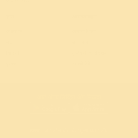
कॉर्पोरेट शिबिर
ज्ञान
आमच्याबद्दल
अवलोकन
आमच्या विषयी
लेख
संपर्क करा
व्हिडिओ
गुरुदेव श्री श्री रवि शंकर
पुस्तक
आमची केंद्रे
आर्ट ऑफ लिव्हिंग ॲप मिळवा
सत्त्व
- जगातील #१ विनामूल्य ध्यान अ‍ॅप