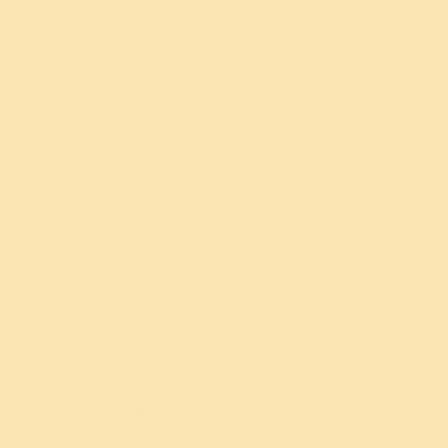
चिंतामुक्त होण्यासाठी योग्य प्रकारे श्वास घ्या
(प्राणायाम करा)
श्वासावर लक्ष केंद्रित केल्याने चिंता निर्माण करणाऱ्या अनावश्यक
विचारांच्या गोंधळातून मन मुक्त होते.
खालील श्वसन तंत्रे (टेक्निक) करून पहावीत.
कपालभाति प्राणायाम
भस्त्रिका प्राणायाम
नाडी शोधन प्राणायाम – शरीर व मनातून ताणतणाव
घालवण्यासाठी प्रभावी (जेव्हा बाहेर जाणारा श्वास हा आत
येणाऱ्या श्वासापेक्षा लांब असतो).
भ्रामरी प्राणायाम
तणावमुक्त आनंदी मनासाठी ध्यान करा