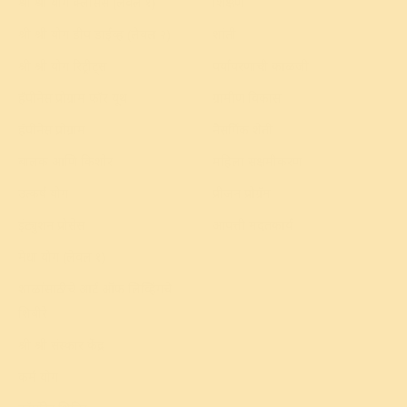
श्री श्री योग क्लासेस (लेवल १)
शिक्षण
श्री श्री योग डीप डाईव्ह (लेवल २)
शांती
श्री श्री योग रिट्रीट्स
पर्यावरणाची काळजी
हॅपीनेस प्रोग्राम फॉर यूथ
ग्रामीण विकास
हॅपीनेस प्रोग्राम
नैसर्गिक शेती
बालक आणि किशोर
महिला सक्षमीकरण
उत्कर्ष योग
प्रीजन प्रोग्रॅम
इंट्युशन प्रोसेस
आपत्ती मदतकार्य
मेधा योग (लेवल १)
शाळांसाठीचे आर्ट ऑफ लिव्हिंगचे
शिबीरे
श्री श्री संस्कार केंद्र
कर्म योग