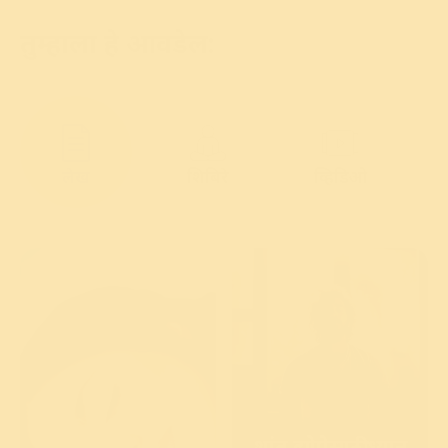
तुम्हाला हे आवडेल:
लेख
शिबिरे
व्हिडिओ
शांत झोपेसाठी ध्यान