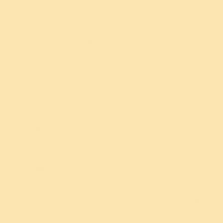
सकाळी उठल्यानंतर तुम्हाला थकवा येतो, शक्ती नसल्यासारखे,
नकारात्मक आणि वैफल्यग्रस्त वाटते.
रात्री झोपण्यापूर्वी तुम्ही तुमचे लक्ष आपले कर्तृत्व, यश किंवा
आयुष्यातल्या सकारात्मक बाजूंवर ठेवा. चांगले विचार आणि
चांगल्या इच्छांचा विचार करा. आयुष्यातील चांगल्या क्षणांचा विचार
करा आणि झोपी जा. किंवा प्रार्थना करा. प्रार्थना म्हणजे ‘मी माझ्या
आयुष्याब‌द्दल धन्यभागी व कृतज्ञ आहे’ असा विचार करणे!
अशाप्रकारचे विचार करा.ते विचार वातावरणात सोडा. त्यानंतर
तुम्ही विश्राम करा आणि झोपी जा. जेव्हा तुम्ही सकाळी उठाल तेव्हा
तुम्हाला खूप प्रसन्न आणि ताजेतवाने वाटेल. जेव्हा तुम्ही
झोपण्यापूर्वी सकारात्मक विचारांची पेरणी करता तेव्हा उठल्यानंतर
तुम्हाला खूप ताजेतवाने वाटते.
ही सवय आत्मसात करण्यासाठी सजगपणे प्रयत्न करा. यशस्वी
आयुष्याकडे तुम्ही अशाप्रकारे वाटचाल करु शकता. “सकारात्मक
बीजांची वातावरणात पेरणी करणे” हे खरे गुपित आहे !आणि हे