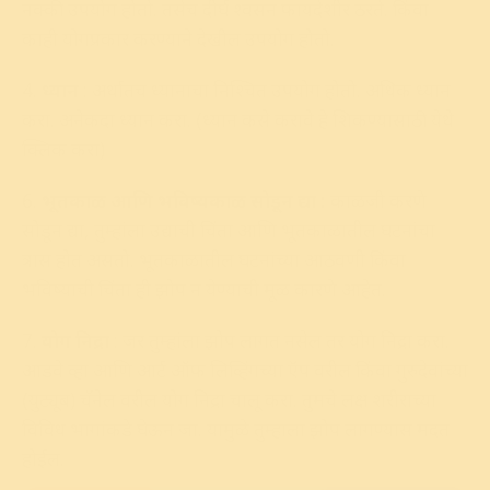
नक्की उपयोग होतो. तसेच दीर्घ श्वसन फायदेशीर ठरते. किंवा
काही योगप्रकार करण्याने देखील उपयोग होतो.
ध्यान
: अर्थातच ध्यानाचा निश्चित उपयोग होतो. अधिक ध्यान
करा. अनेकदा ध्यान करा. (
ध्यान कसे करावे
हे शिकण्यासाठी
येथे
क्लिक करा
)
भूत‌काळ आणि भविष्यकाळ सोडून द्या :
काळजी करणे
सोडून द्या, तुम्हांला उद्याची चिंता आणि भूतकाळातील घट‌नांचा
त्रास होत असतो. भूतकाळातील घटनांच्या आठवणी किंवा
भविष्याची चिंता ही झोप न येण्याची मूळ कारणे आहेत.
योग निद्रा
: जर तुम्हांला झोप लाग‌त नसेल तर योग निद्रा करा.
आडवे व्हा आणि आर्ट ऑफ लिव्हिंगच्या ऍप वरील किंवा गुरुदेवांच्या
(युट्यूब) चॅनेल वरील योग निद्रा चालू करा. तुमचे लक्ष शरीराच्या
विविध भागांकडे घेऊन जा. यामुळे तुम्हाला झोप लागण्यास मदत
होईल.