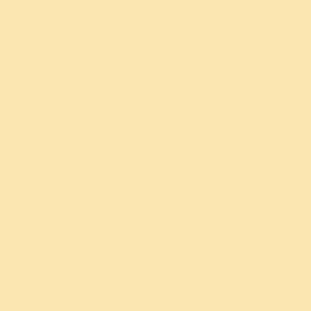
आर्ट ऑफ लिव्हिंग ॲप मिळवा
सत्त्व
- जगातील #१ विनामूल्य ध्यान अ‍ॅप
एलीमेंट्स
- आमचे सोशल मीडिया ॲप
आर्ट ऑफ लिव्हिंग स्टोअर
तुम्हाला सर्वोत्तम अनुभव मिळेल याची खात्री करण्यासाठी आम्ही कुकीज वापरतो.
© 2026 आर्ट ऑफ लिव्हिंग