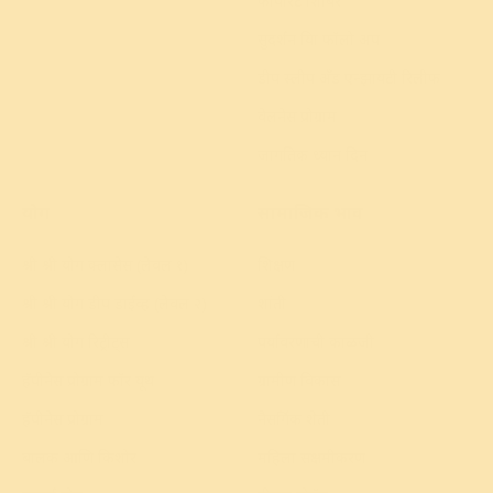
कॉर्पोरेट शिबिर
सुदर्शन क्रिया फॉलो अप
डीप स्लीप अँड एन्झायटी रिलीफ
वेलनेस प्रोग्राम
जागतिक ध्यान दिन
योग
सामाजिक प्रभाव
श्री श्री योग क्लासेस (लेवल १)
शिक्षण
श्री श्री योग डीप डाईव्ह (लेवल २)
शांती
श्री श्री योग रिट्रीट्स
पर्यावरणाची काळजी
हॅपीनेस प्रोग्राम फॉर यूथ
ग्रामीण विकास
हॅपीनेस प्रोग्राम
नैसर्गिक शेती
बालक आणि किशोर
महिला सक्षमीकरण