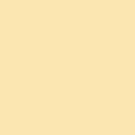
तुम्ही कसे करु शकता ? प्राणायाम आणि ध्यानाने !! त्यामुळे हे सर्व
साध्य होते.
पटकन झोप लागण्यासाठी 10 सोप्या
युक्त्या
‘पटकन’ सोडून द्या ! :
मला ‘पटकन’ झोप लागायला हवी, ही
चिंता हाच सर्वात मोठा अडथळा आहे. त्यामुळे आपण जागत राहतो.
हे जे काही “पटकन” आहे, ते सोडून द्या ! नंतरच तुम्हाला झोप
लागेल.
उशीरा जेवू नका :
दुसरे कारण म्हणजे उशीरा जेवणे किंवा
चयापचयाचा दर जास्त असणे. योग्य प्रमाणात अन्न घेणे ठीक असते.
खूप जास्तही नको किंवा खूप कमीही नको.
प्राणायाम
करा
: काही श्वसनाचे प्रकार आणि प्राणायाम यांचा