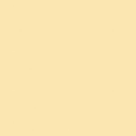
अन्न : प्राचीन भारतामध्ये जर एखादी व्यक्ती चमत्कारिक
वागत असेल तर ‘तू असे का वागतो आहेस?’ असे
विचारण्याऐवजी लोक विचारत की ‘याला काय खाऊ घातले
आहे?’ किंवा ‘तू काय खाल्ले आहेस?’ काहीअंशी हे खरे आहे!
कारण अन्न हा ऊर्जेचा पहिला स्त्रोत आहे.
झोप: कोणत्याही शहाण्या व्यक्तीला तुम्ही दोन दिवस झोपू
दिले नाही तर ती विचित्र वागायला लागेल.त्या व्यक्तीच्या
वर्तनामध्ये आमूलाग्र बदल दिसतील. म्हणूनच झोप किंवा
उचित विश्रांती महत्त्वाची आहे.
श्वास : श्वास हा ऊर्जेचा तिसरा स्त्रोत आहे. काही मिनिटे
योग व प्राणायाम केल्यामुळे शरीरात व मनात ऊर्जा वाढते व
चैतन्य निर्माण होते.
आनंदी मन : सुखी मन हे जास्त शांत आणि अविचल असते.
काही मिनिटे ध्यान केल्याने मनाला आराम मिळतो, मन