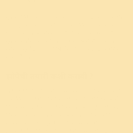
आनंदी होते.
तुम्हाला किमान सहा ते आठ तासाच्या चांगल्या झोपेची गरज आहे.
जेव्हा तुम्हाला एकाद्या गोष्टीचे वेड असेल किंवा आयुष्यात एकादे
ध्येय असेल तेव्हा बाकी कोणत्याही गोष्टीला महत्व उरत नाही.
तुम्हाला माहीत असते की तुम्हाला आतून ऊर्जा मिळणार आहे. पण
तरीसु‌द्धा तुम्ही झोपेसाठी, विश्रांतीसाठी वेळ काढा. झोप अतिशय
महत्वाची आहे.
झोपेची तयारी कशी करावी ?
नेहमी आपण झोपायचा प्रयत्न करतो तेव्हा आपल्याकडे नसलेल्या
गोष्टी किंवा ज्यामध्ये आपल्याला अपयश आले आहे अशा बाबींचा
विचार करतो. झोप लागण्यापूर्वी जर तुम्ही फक्त तुमचे अपयश,
निराशा किंवा कोण तुम्हाला काय बोलले हेच आठवत राहिलात तर
ह्या सर्व गोष्टी तुमच्या सुप्त मनात प्रवेश करतात. आपण
झोपण्यापूर्वी ह्या विचारांची (मनात) पेरणी करतो आणि झोपतो. मग