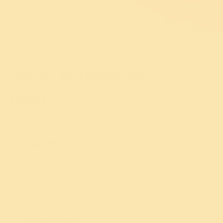
चांगल्या झोपेसाठी सोप्या
युक्त्या
या लेखामध्ये
मी केव्हा झोपावे
किती झोप घ्यावी
झोपेची तयारी कशी करावी
10 सोप्या युक्त्या