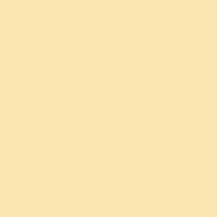
उत्कर्ष योग
प्रीजन प्रोग्रॅम
इंट्युशन प्रोसेस
आपत्ती मदतकार्य
मेधा योग (लेवल १)
शाळांसाठीचे आर्ट ऑफ लिव्हिंगचे
शिबीरे
श्री श्री संस्कार केंद्र
कर्म योग
कॉर्पोरेट शिबिर
ज्ञान
आमच्याबद्दल
अवलोकन
आमच्या विषयी
लेख
संपर्क करा
व्हिडिओ
गुरुदेव श्री श्री रवि शंकर
पुस्तक
आमची केंद्रे