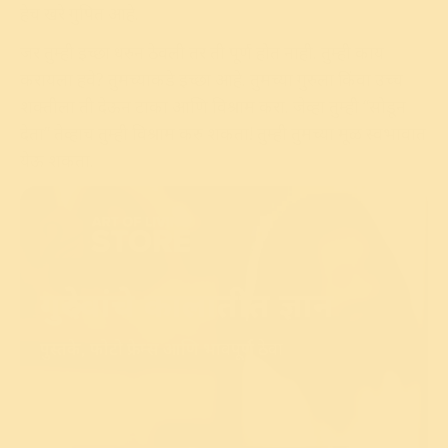
हेच खरे गुपित आहे.
जर तुम्ही इच्छा धरुन ठेवली तर ती पूर्ण होत नाही. तुम्ही काय
करायला हवे? तुमच्याकडे इच्छा आहे. तुमच्या गुरुला किंवा उच्च
शक्तीला ती देऊन टाका आणि विश्राम करा. जेव्हा तुम्ही “सोडून
देता” तेव्हाच तुम्ही विश्राम करु शकता! तुम्ही तुमच्या मूळ स्वभावात
येऊ शकता.
गुरुदेवांचे कालातीत ज्ञान
पुस्तके, फोटो फ्रेम्स आणि भावपूर्ण ठेवा
शोध