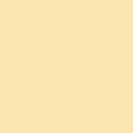
नैराश्य
सहज समाधी ध्यान योग
पालकत्व
ऑनलाईन मेडिटेशन अँड ब्रेथ वर्कशॉप
झोप
अ‍ॅडव्हान्स्ड मेडिटेशन प्रोग्राम
वजन घटवणे
डायनॅमिझम फॉर सेल्फ अँड
नेशन(DSN)
निरोगी जीवन
ब्लेसिंग प्रोग्राम
मानसिक आरोग्य
बालक आणि किशोर
पाठदुखी
नो युवर चाइल्ड (KYC) वर्कशॉप
नातेसंबंध
नो युवर टीन वर्कशॉप (KYT)
प्रतिकारशक्ती
श्री श्री संस्कार केंद्र
थकवा
शाळांसाठीचे आर्ट ऑफ लिव्हिंगचे
शिबीरे
शिक्षक प्रशिक्षण शिबिर