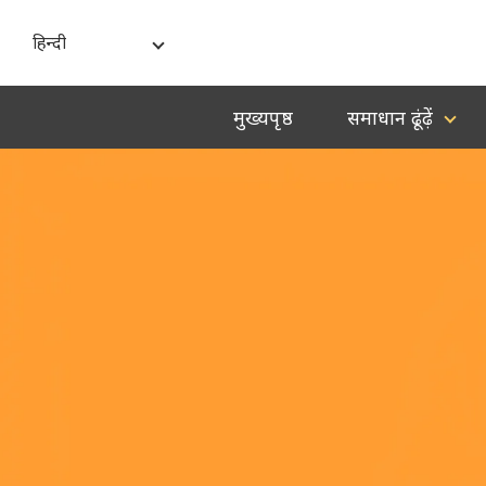
हिन्दी
India - English
मुख्यपृष्ठ
समाधान ढूंढ़ें
বাংলা
ગુજરાતી
हिन्दी
ಕನ್ನಡ
മലയാളം
मराठी
தமிழ்
తెలుగు