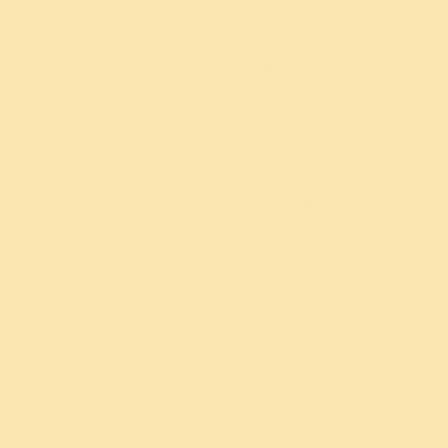
ஆன்லைன் மெடிடேஷன்
உறக்கம்
அண்ட் ப்ரெத் வோர்க்‌ஷாப்
எடை குறைப்பு
சஹஜ் சமாதி தியான யோகா
மன நலம்
அட்வான்ஸ்ட் மெடிடேஷன்
நோய் எதிர்ப்பு சக்தி
புரொகிராம்
ப்ளெஸ்ஸிங்க்ஸ் புரொகிராம்
டைனமிசம் ஃபார் செல்ஃப்
அண்ட் நேஷன் (DSN)
சுதர்சன க்ரியா தொடர்
வகுப்புகள்
குழந்தைகள் மற்றும்
பதின்பருவத்தினர்
நோ யுவர் சைல்ட் (KYC)
நோ யுவர் டீன் (KYT)
நிறுவனப் பயிற்சித் திட்டங்கள்
உலக தியான தினம்