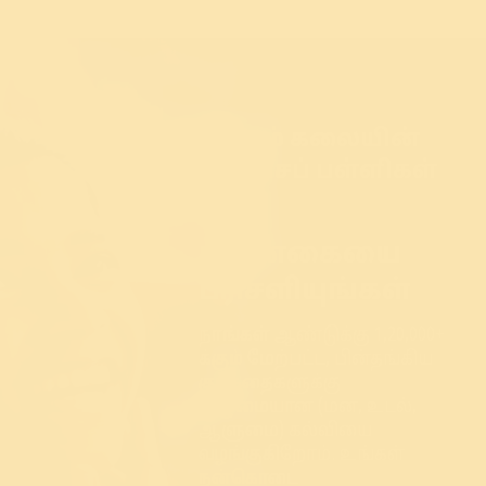
வாழும் கலையின்
இலவசப் பள்ளிகள்
ஒரு
புன்னகையை
பரிசளியுங்கள்
நாங்கள் ஆண்டுக்கு 1,20,000+
க்கும் மேற்பட்ட, பின்தங்கிய
குழந்தைகளுக்கு
முழுமையான (மன, உடல்,
ஆளுமை) கல்வியை
வழங்குகிறோம். உங்கள்
நன்கொடை