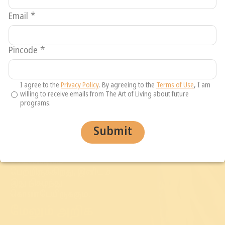
182 நாடுகளில்
விரிந்திருக்கும்
Email
*
இக்குழுமம், ஒரு உலக
ஆன்மீகக் குடும்பமாக
உருவாகியுள்ளது.
Pincode
*
குருதேவரின் செய்தி
எளிமையானது: “அன்பும்
ஞானமும், வெறுப்பையும்
I agree to the
Privacy Policy
. By agreeing to the
Terms of Use
, I am
வன்முறையையும்
willing to receive emails from The Art of Living about future
programs.
வெல்லக்கூடும்.”
இச்செய்தி ஒரு முழக்கம்
மட்டும் அல்ல, வாழும்
Submit
கலை அமைப்பின் மூலம்
இது தொடர்ந்து
செயல்வடிவம்
பெற்றிருக்கிறது, இனியும்
இது நிகழ்ந்து
கொண்டேயிருக்கும்.
மேலும் அறிக