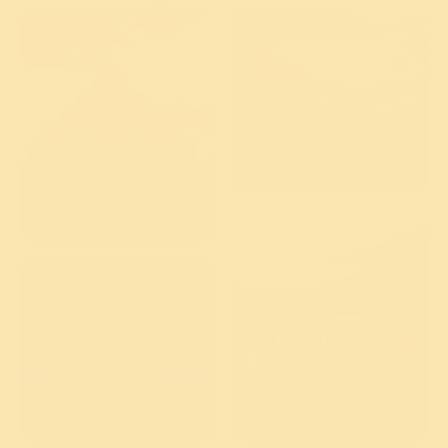
பேட் அன்டோகாஸ்ட்,
ஜெர்மனி
பெங்களூரு, இந்தியா
பூன், அமெரிக்கா
மாண்ட்ரீல், கனடா