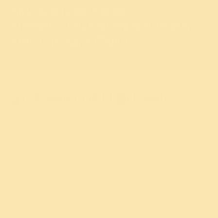
நாம் தனிமனிதனை
வலிமைப்படுத்தி சமுதாயத்தை
வளப்படுத்துகிறோம்!
ஓர் உலகளாவிய இயக்கம்...
45 வருட மரபு
182 தேசங்களில் 10,000+ மையங்கள்
100 கோடிக்கு மேல் வாழ்க்கைகளைத்
தொட்டிருக்கிறோம்
இன்று 182 நாடுகளில் இயங்கிவரும் வாழும்கலை