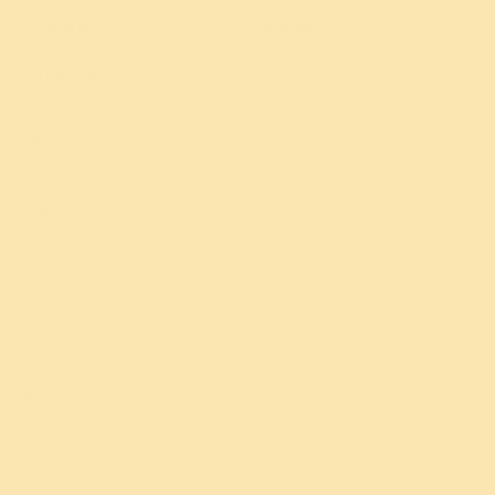
யோகா
ஞானம்
ஸ்ரீ ஸ்ரீ யோகா வகுப்புகள்
ஒரு பார்வை
ஸ்ரீ ஸ்ரீ யோகா டீப் டைவ்
கட்டுரைகள்
ஸ்ரீ ஸ்ரீ யோகா ரிட்ரீட்
காணொலிகள்
ஹேப்பினஸ் புரொகிராம்
புத்தகம்
ஹேப்பினஸ் புரொகிராம்
ஃபார் யூத்
குழந்தைகள் மற்றும்
பதின்பருவத்தினர்
உத்கர்ஷ யோகா
மேதா யோகா லெவல் 1
இண்ட்யூஷன் ப்ராஸெஸ்
கர்ம யோகா (YLTP)
நிறுவனப் பயிற்சித் திட்டங்கள்