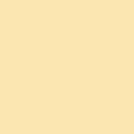
(ஆர்ட் ஆஃப் லிவிங்) ஓர் தன்னார்வ, கல்வி மற்றும்
மனிதநேய செயலாற்றும் தொண்டு நிறுவனமாகும்.
இவ்வமைப்பு 1981 ஆம் ஆண்டு உலகம் போற்றும்
மனித நேயரும், ஆன்மீக குருவுமான குருதேவர் ஸ்ரீ
ஸ்ரீ ரவிசங்கர் அவர்களால் நிறுவப்பட்டது.
‘அழுத்தமற்ற மனதையும் வன்முறையற்ற
சமூகத்தையும் பெறாமல் உலகளாவிய அமைதியை
அடைவது இயலாததாகும்’ எனும் குருதேவரின்
தத்துவார்த்த வழிகாட்டுதலின்படியே நமது அனைத்து
பயிற்சி திட்டங்களும் அமைந்துள்ளன.
வாழும்கலை ஒரு பன்முகத்தன்மை கொண்ட
சமூகமாக பலதரப்பட்ட மக்களையும் ஈர்த்திருக்கிறது.
வாழும் கலை என்பது ஒரு
கொள்கை, வாழ்க்கையை
முழுமையாக வாழ்வதற்கான ஒரு
தத்துவம். அது ஒரு அமைப்பு