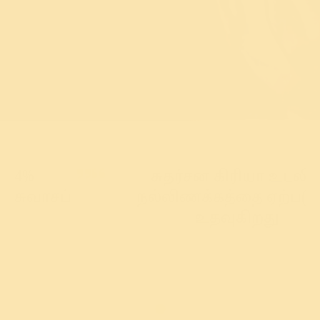
சுதர்சன கிரியா உடலில்
நல்லிணக்கத்தை ஏற்படுத்த
உதவுகிறது