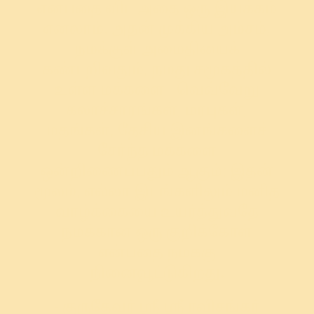
என்பதை விட அதை ஒரு இயக்கம்
எனலாம். அதன் முக்கிய அம்சம்,
நமக்குள் அமைதியைக்
கண்டறிவதும், நமது சமூகத்தில்
உள்ள மக்களை - வெவ்வேறு
கலாச்சாரங்கள், மரபுகள்,
மதங்கள், தேசிய இனங்களைச்
சேர்ந்த மக்களை
ஒன்றிணைப்பதும் ஆகும்; இதன்
மூலம், எல்லா இடங்களிலும் மனித
வாழ்க்கையை உயர்த்துவதே
நமக்கான ஒரு குறிக்கோள்
என்பதை நமக்கு
நினைவூட்டுகிறது.
- குருதேவர் ஸ்ரீ ஸ்ரீ ரவிசங்கர்