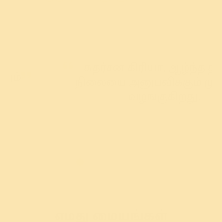
சுதர்சன கிரியா, ஆழ்ந்த தியான
நிலையை அனுபவிக்கும் முறையை
வழங்குகிறது.
எமது மையங்கள்