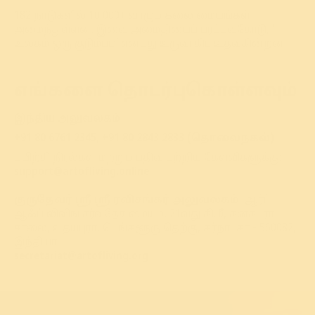
182 நாடுகளில் 10,000+ வாழும் கலை மையங்கள்
அமைந்துள்ளன. இவை அமைதியைப் பரப்புவதோடு, '
உலகம் ஒரு குடும்பம்’ என்பது உருவாகிட உதவுகின்றன.
எங்களை தொடர்புகொள்ளவும்
இந்திய அலுவலகம்
+91 80 6761 2345, +91 80 2843 2833 (தொலைநகல்)
பயிற்சி நிரல்கள் மற்றும் பதிவு பற்றிய கேள்விகளுக்கு:
support@artofliving.online
குருதேவர் ஸ்ரீ ஸ்ரீ ரவிசங்கர் அலுவலகம்
, ஆர்ட்
ஆஃப் லிவிங் சர்வதேச மையம், 21வது கி.மீ, கனகபுரா
சாலை, உதயபுரா, பெங்களூரு தெற்கு, கர்நாடகா - 560082,
இந்தியா
secretariat@artofliving.org