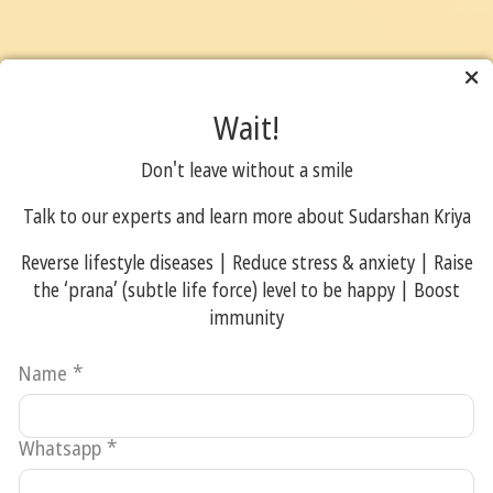
Wait!
Don't leave without a smile
நிறுவனர்
குருதேவ் ஸ்ரீ
Talk to our experts and learn more about Sudarshan Kriya
ஸ்ரீ ரவிசங்கர்
Reverse lifestyle diseases | Reduce stress & anxiety | Raise
the ‘prana’ (subtle life force) level to be happy | Boost
குருதேவ் ஸ்ரீ ஸ்ரீ
immunity
ரவிசங்கர் அவர்கள்
பலதரபட்ட இனம், மரபு,
Name
*
பொருளாதார, சமூக
வட்டம் மற்றும்
நாடுகளைச் சேர்ந்த
Whatsapp
*
மக்களை
ஒன்றிணைத்திருக்கிறார்.