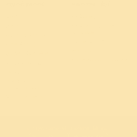
சமூகத் தாக்கம்
எங்களை பற்றி
கல்வி
குருதேவரைப் பற்றி
அமைதி
குருதேவ் சுற்றுப்பயண
அட்டவணை
கிராமப்புற மேம்பாடு
சுதர்சன க்ரியா™
திறன் மேம்பாடு
மையங்கள்
இயற்கை வேளாண்மை
எங்களைத் தொடர்பு கொள்ள
சுற்றுச்சூழல் பாதுகாப்பு
பவித்ரா திட்டம்
மகளிருக்கு
அதிகாரமளித்த்ல்
பேரிடர் நிவாரணம்
வாழும் கலை செயலியை பெறுக