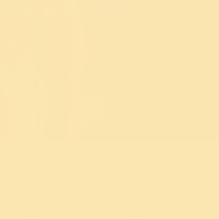
இன்றியமையாதது. அவை
மிகச்சிறந்த முறையில்
பயன்படுத்தப்படுகின்றன.
95% க்கும் மேற்பட்ட தொகை
நேரடியாக கல்வித்
திட்டத்திற்கே செல்கிறது.
நன்கொடை
அளிக்கலாம்
தீர்வுகள்
தியானம்
மன அழுத்தம்
ஹேப்பினஸ் புரொகிராம்
கோபம்
ஹேப்பினஸ் புரொகிராம்
ஃபார் யூத்
மனச்சோர்வு