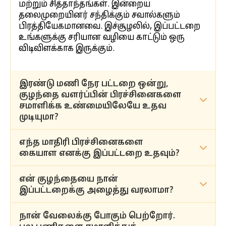
மற்றும் சித்தாந்தங்கள். இன்றைய
தலைமுறையினர் சந்திக்கும் சவால்களும்
பிரத்தியேகமானவை. இச்சூழலில், இப்பட்டறை
உங்களுக்கு சரியான வழியை காட்டும் ஒரு
விடிவிளக்காக இருக்கும்.
இரண்டு மணி நேர பட்டறை ஒன்று,
குழந்தை வளர்ப்பின் பிரச்சினைகளை
சமாளிக்க உண்மையிலேயே உதவ
முடியுமா?
எந்த மாதிரி பிரச்சினைகளை
குழந்தை வளர்ப்பு என்பது வாழ்நாள் முழுவதும்
கையாள எனக்கு இப்பட்டறை உதவும்?
தொடரக் கூடிய ஒன்று. எனினும், இந்த இரண்டு
மணி நேரத்தில், குழந்தைகளின் நடத்தை
சார்ந்த பிரச்சினைகளின் அடிப்படை காரணத்தை
என் குழந்தையை நான்
உணவு பழக்கம், நடத்தை சார்ந்த பிரச்சினைகள்,
நாம் ஆராய்வோம். மேலும், அவர்கள் தன் முழு
இப்பட்டறைக்கு அழைத்து வரலாமா?
தொழில் தேர்வு (கரியர் சாய்ஸ்), சகாக்களின்
திறனை எட்டுவதற்கு உதவ தேவையான
அழுத்தம், தகவல்தொடர்பு மற்றும் புரிதல்
புரிதலை நீங்கள் பெற உதவுவோம். உங்கள்
இடைவெளிகள் (கம்யூனிகேஷன் கேப்),
நான் வேலைக்கு போகும் பெற்றோர்.
இது பெற்றோருக்கு மட்டுமே ஆனது.
குழந்தைகள் பெரியவர்களாக வளர, வளர,
அத்தீமாக திரையை பார்த்தல் (ஸ்க்ரீன் டைம்)