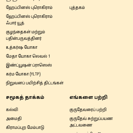
ஹேப்பினஸ் புரொகிராம்
புத்தகம்
ஹேப்பினஸ் புரொகிராம்
ஃபார் யூத்
குழந்தைகள் மற்றும்
பதின்பருவத்தினர்
உத்கர்ஷ யோகா
மேதா யோகா லெவல் 1
இண்ட்யூஷன் ப்ராஸெஸ்
கர்ம யோகா (YLTP)
நிறுவனப் பயிற்சித் திட்டங்கள்
சமூகத் தாக்கம்
எங்களை பற்றி
கல்வி
குருதேவரைப் பற்றி
அமைதி
குருதேவ் சுற்றுப்பயண
அட்டவணை
கிராமப்புற மேம்பாடு