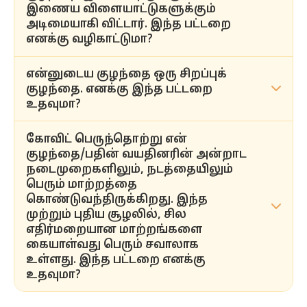
இணைய விளையாட்டுகளுக்கும்
கண்டுபிடிக்க உதவும். அதிலிருந்து உங்கள்
அடிமையாகி விட்டார். இந்த பட்டறை
கேள்விக்கு பதில் கிடைக்கலாம்.
எனக்கு வழிகாட்டுமா?
என்னுடைய குழந்தை ஒரு சிறப்புக்
குழந்தைகள்/பதின்வயதினர் இடையே
குழந்தை. எனக்கு இந்த பட்டறை
ஏதாவதொரு பழக்கத்திற்கு அடிமையாவது
உதவுமா?
(அடிக்‌ஷன்) என்பது உணர்ச்சி நிலையில் ஒரு
ஆழமான பிரச்சினையின் வெளிப்பாடு.
இதற்கான பொதுவான காரணங்களை
கோவிட் பெருந்தொற்று என்
சிறப்புக் குழந்தைகளின் பெற்றோருக்கு மிகுந்த
புரிந்துகொள்ள இப்பட்டறை உங்களுக்கு
குழந்தை/பதின் வயதினரின் அன்றாட
பொறுமையும், பரிவும், நேர்மறை
உதவும். இதற்கு நிரந்தர தீர்வாக, எங்களுடைய
நடைமுறைகளிலும், நடத்தையிலும்
எண்ணங்களும், ஊக்கமும் தேவை. உங்கள்
குழந்தைகள் மற்றும் பதின் பருவத்தினருக்கான
பெரும் மாற்றத்தை
குழந்தையின் அன்றாட நடைமுறைக்கான நல்ல
பயிற்சிகளை நாங்கள் பரிந்துரைக்கிறோம்.
கொண்டுவந்திருக்கிறது. இந்த
பழக்கங்களை தெரிந்து கொள்ள இப்பட்டறை
முற்றும் புதிய சூழலில், சில
நிச்சயமாக உதவும். மேலும், பெற்றோர்களும்,
எதிர்மறையான மாற்றங்களை
தங்கள் நாட்களை நல்ல முறையில் கையாளவும்,
கையாள்வது பெரும் சவாலாக
மன அழுத்தத்திலிருந்து விடுபடுவதற்கான சில
உள்ளது. இந்த பட்டறை எனக்கு
நுட்பங்களை கற்கவும், பயிற்சி செய்யவும்
உதவுமா?
நாங்கள் பரிந்துரைக்கிறோம்.