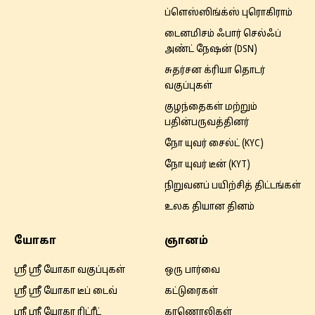
ப்ளெஸ்ஸிங்க்ஸ் புரொகிராம்
டைனமிசம் ஃபார் செல்ஃப்
அண்ட் நேஷன் (DSN)
சுதர்சன க்ரியா தொடர்
வகுப்புகள்
குழந்தைகள் மற்றும்
பதின்பருவத்தினர்
நோ யுவர் சைல்ட் (KYC)
நோ யுவர் டீன் (KYT)
நிறுவனப் பயிற்சித் திட்டங்கள்
உலக தியான தினம்
யோகா
ஞானம்
ஸ்ரீ ஸ்ரீ யோகா வகுப்புகள்
ஒரு பார்வை
ஸ்ரீ ஸ்ரீ யோகா டீப் டைவ்
கட்டுரைகள்
ஸ்ரீ ஸ்ரீ யோகா ரிட்ரீட்
காணொலிகள்