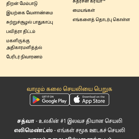
சுதர்சன க்ரியா™
திறன் மேம்பாடு
மையங்கள்
இயற்கை வேளாண்மை
எங்களைத் தொடர்பு கொள்ள
சுற்றுச்சூழல் பாதுகாப்பு
பவித்ரா திட்டம்
மகளிருக்கு
அதிகாரமளித்த்ல்
பேரிடர் நிவாரணம்
வாழும் கலை செயலியை பெறுக
சத்வா
- உலகின் #1 இலவச தியான செயலி
எலிமெண்ட்ஸ்
- எங்கள் சமூக ஊடகச் செயலி