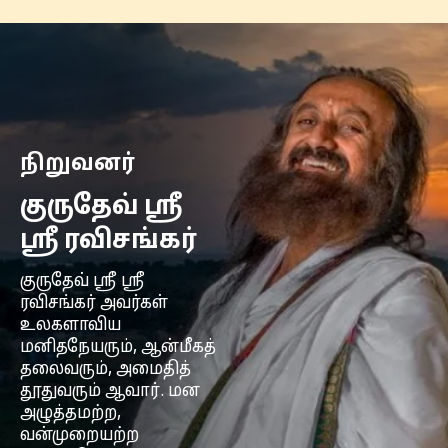
நிறுவனர்
குருதேவ் ஸ்ரீ
ஸ்ரீ ரவிசங்கர்
குருதேவ் ஸ்ரீ ஸ்ரீ
ரவிசங்கர் அவர்கள்
உலகளாவிய
மனிதநேயரும், ஆன்மீகத்
தலைவரும், அமைதித்
தூதுவரும் ஆவார். மன
அழுத்தமற்ற,
வன்முறையற்ற