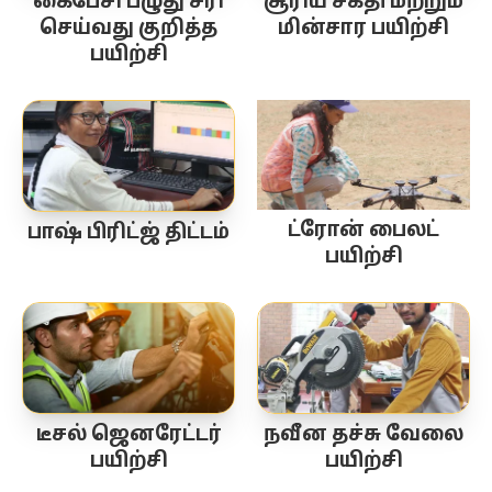
கைபேசி பழுது சரி
சூரிய சக்தி மற்றும்
செய்வது குறித்த
மின்சார பயிற்சி
பயிற்சி
ட்ரோன் பைலட்
பாஷ் பிரிட்ஜ் திட்டம்
பயிற்சி
டீசல் ஜெனரேட்டர்
நவீன தச்சு வேலை
பயிற்சி
பயிற்சி