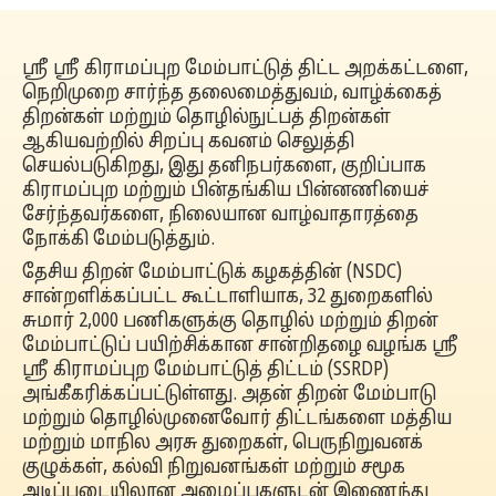
ஸ்ரீ ஸ்ரீ கிராமப்புற மேம்பாட்டுத் திட்ட அறக்கட்டளை,
நெறிமுறை சார்ந்த தலைமைத்துவம், வாழ்க்கைத்
திறன்கள் மற்றும் தொழில்நுட்பத் திறன்கள்
ஆகியவற்றில் சிறப்பு கவனம் செலுத்தி
செயல்படுகிறது, இது தனிநபர்களை, குறிப்பாக
கிராமப்புற மற்றும் பின்தங்கிய பின்னணியைச்
சேர்ந்தவர்களை, நிலையான வாழ்வாதாரத்தை
நோக்கி மேம்படுத்தும்.
தேசிய திறன் மேம்பாட்டுக் கழகத்தின் (NSDC)
சான்றளிக்கப்பட்ட கூட்டாளியாக, 32 துறைகளில்
சுமார் 2,000 பணிகளுக்கு தொழில் மற்றும் திறன்
மேம்பாட்டுப் பயிற்சிக்கான சான்றிதழை வழங்க ஸ்ரீ
ஸ்ரீ கிராமப்புற மேம்பாட்டுத் திட்டம் (SSRDP)
அங்கீகரிக்கப்பட்டுள்ளது. அதன் திறன் மேம்பாடு
மற்றும் தொழில்முனைவோர் திட்டங்களை மத்திய
மற்றும் மாநில அரசு துறைகள், பெருநிறுவனக்
குழுக்கள், கல்வி நிறுவனங்கள் மற்றும் சமூக
அடிப்படையிலான அமைப்புகளுடன் இணைந்து