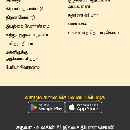
அமைதி
குருதேவ் சுற்றுப்பயண
அட்டவணை
கிராமப்புற மேம்பாடு
சுதர்சன க்ரியா™
திறன் மேம்பாடு
மையங்கள்
இயற்கை வேளாண்மை
எங்களைத் தொடர்பு கொள்ள
சுற்றுச்சூழல் பாதுகாப்பு
பவித்ரா திட்டம்
மகளிருக்கு
அதிகாரமளித்த்ல்
பேரிடர் நிவாரணம்
வாழும் கலை செயலியை பெறுக
சத்வா
- உலகின் #1 இலவச தியான செயலி