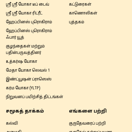
ஸ்ரீ ஸ்ரீ யோகா டீப் டைவ்
கட்டுரைகள்
ஸ்ரீ ஸ்ரீ யோகா ரிட்ரீட்
காணொலிகள்
ஹேப்பினஸ் புரொகிராம்
புத்தகம்
ஹேப்பினஸ் புரொகிராம்
ஃபார் யூத்
குழந்தைகள் மற்றும்
பதின்பருவத்தினர்
உத்கர்ஷ யோகா
மேதா யோகா லெவல் 1
இண்ட்யூஷன் ப்ராஸெஸ்
கர்ம யோகா (YLTP)
நிறுவனப் பயிற்சித் திட்டங்கள்
சமூகத் தாக்கம்
எங்களை பற்றி
கல்வி
குருதேவரைப் பற்றி