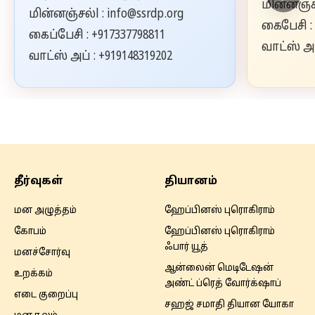
மின்னஞ்சல
மின்னஞ்சல்l : info@ssrdp.org
கைபேசி : 
கைப்பேசி : +917337798811
வாட்ஸ் அப
வாட்ஸ் அப் : +919148319202
தீர்வுகள்
தியானம்
மன அழுத்தம்
ஹேப்பினஸ் புரொகிராம்
கோபம்
ஹேப்பினஸ் புரொகிராம்
ஃபார் யூத்
மனச்சோர்வு
ஆன்லைன் மெடிடேஷன்
உறக்கம்
அண்ட் ப்ரெத் வோர்க்‌ஷாப்
எடை குறைப்பு
சஹஜ் சமாதி தியான யோகா