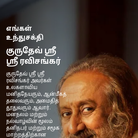
எங்கள்
உந்துசக்தி
குருதேவ் ஸ்ரீ
ஸ்ரீ ரவிசங்கர்
குருதேவ் ஸ்ரீ ஸ்ரீ
ரவிசங்கர் அவர்கள்
உலகளாவிய
மனிதநேயரும், ஆன்மீகத்
தலைவரும், அமைதித்
தூதுவரும் ஆவார்.
மனநலம் மற்றும்
நல்வாழ்வின் மூலம்
தனிநபர் மற்றும் சமூக
மாற்றத்திற்கான