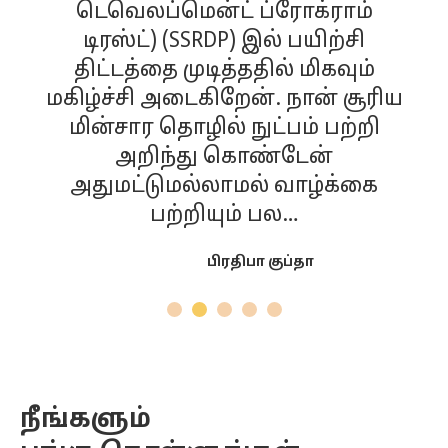
டெவெலப்மென்ட் ப்ரோக்ராம்
டிரஸ்ட்) (SSRDP) இல் பயிற்சி
திட்டத்தை முடித்ததில் மிகவும்
மகிழ்ச்சி அடைகிறேன். நான் சூரிய
மின்சார தொழில் நுட்பம் பற்றி
அறிந்து கொண்டேன்
அதுமட்டுமல்லாமல் வாழ்க்கை
பற்றியும் பல…
பிரதிபா குப்தா
நீங்களும்