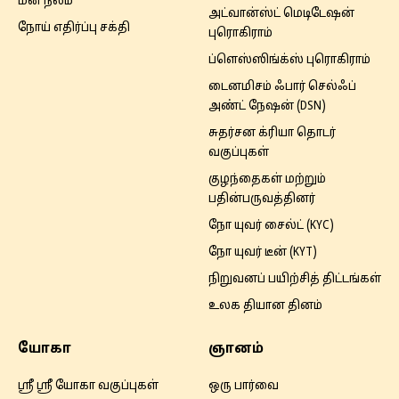
மன நலம்
அட்வான்ஸ்ட் மெடிடேஷன்
நோய் எதிர்ப்பு சக்தி
புரொகிராம்
ப்ளெஸ்ஸிங்க்ஸ் புரொகிராம்
டைனமிசம் ஃபார் செல்ஃப்
அண்ட் நேஷன் (DSN)
சுதர்சன க்ரியா தொடர்
வகுப்புகள்
குழந்தைகள் மற்றும்
பதின்பருவத்தினர்
நோ யுவர் சைல்ட் (KYC)
நோ யுவர் டீன் (KYT)
நிறுவனப் பயிற்சித் திட்டங்கள்
உலக தியான தினம்
யோகா
ஞானம்
ஸ்ரீ ஸ்ரீ யோகா வகுப்புகள்
ஒரு பார்வை