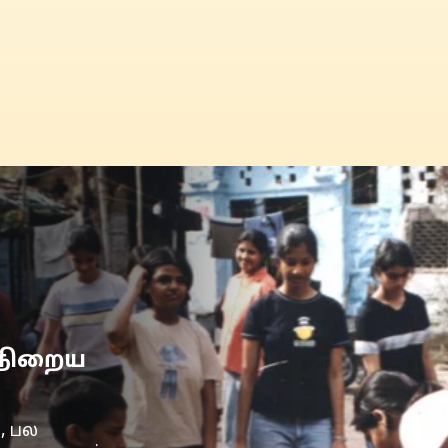
 நிறைய
, பல