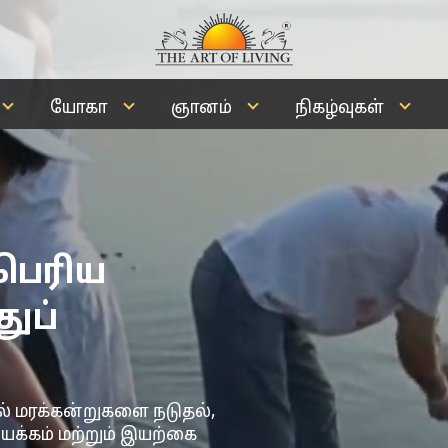
யோகா
ஞானம்
நிகழ்வுகள்
 பெரிய
துப்
வில் மரக்கன்றுகளை நடுதல்,
க்கம் மற்றும் இயற்கை