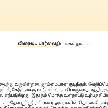
விரைவுப் பார்வை
திட்டங்கள்
தாக்கம்
டைந்து வருகின்றன. தூய்மையான குடிநீரும், வேதிப்ப
ூழல் சீர்கேடு நமக்கு மட்டுமல்ல, நம் பொருளாதாரத்திற்க
ு ஏற்படுகிறது. இது நம் மொத்த உள்நாட்டு உற்பத்தியி
ருதேவ் ஸ்ரீ ஸ்ரீ ரவிசங்கர் அவர்களின் தொலைநோக்குப