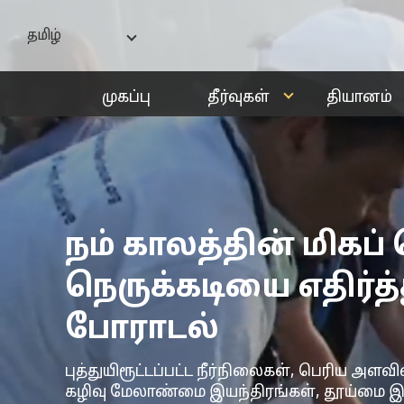
தமிழ்
India - English
முகப்பு
தீர்வுகள்
தியானம்
বাংলা
ગુજરાતી
हिन्दी
ಕನ್ನಡ
മലയാളം
நம் காலத்தின் மிகப்
मराठी
நெருக்கடியை எதிர்த்
தமிழ்
తెలుగు
போராடல்
புத்துயிரூட்டப்பட்ட நீர்நிலைகள், பெரிய அள
கழிவு மேலாண்மை இயந்திரங்கள், தூய்மை இய