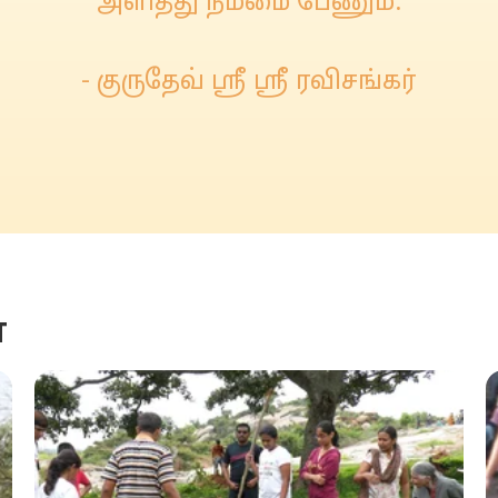
அளித்து நம்மை பேணும்.
- குருதேவ் ஸ்ரீ ஸ்ரீ ரவிசங்கர்
்