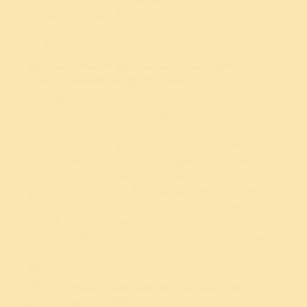
ஆயுதமேந்தியவர்கள் உள்ளிட்ட பலதரப்பட்ட
குழுக்களின் பங்கேற்போடு ஒரு மாநாட்டை
நடத்தியது
மேலும் படிக்க
இலங்கையில் இனப்போராட்டத்தின்
உளவடுக்களை ஆற்றுதல்
குருதேவ் ஸ்ரீ ஸ்ரீ ரவிசங்கர் அவர்களின்,
ஆற்றுதல் மற்றும் நல்லிணக்கத்திற்கான
ஆக்கப்பூர்வமான அமைதிக் கட்டமைப்பு
முயற்சிகளால் உந்தப்பட்டு, இலங்கையின்
வாழும் கலை அமைப்பு நூற்றுக்கணக்கான
முன்னாள் போராளிகளுக்கு வாழ்க்கைக்கு
துணை புரியும் பல திட்டங்களை தந்துள்ளது.
குருதேவரின் ஆன்மீக ஞானமும், சுதர்சன
க்ரியா என்னும் சுவாச நுட்பமும் 1800க்கும்
மேற்பட்ட முன்னாள் LTTE போராளிகள் மைய
சமூக நீரோட்டத்தில் அர்த்தமுள்ள வகையில்
இணைக்க உதவியுள்ளது.
மேலும் படிக்க
வீடு திரும்பும் படைகளை வரவேற்றல்,
அமெரிக்கா, 2006