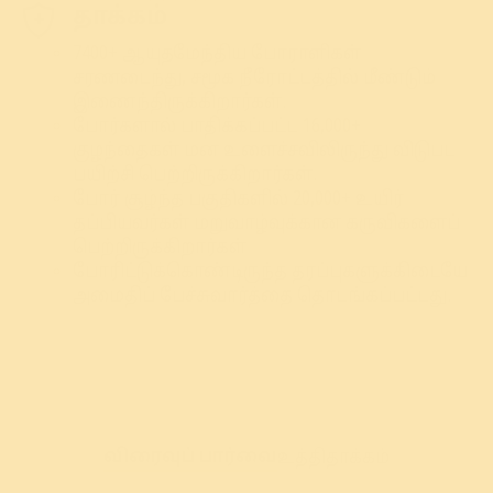
தாக்கம்
7400+ ஆயுதமேந்திய போராளிகள்
சரணடைந்து, சமூக நீரோட்டத்தில் மீண்டும்
இணைந்திருக்கிறார்கள்.
போர்களால் பாதிக்கப்பட்ட 16,000+
குழந்தைகள் மன உளைச்சவிலிருந்து விடுபட
பயிற்சி பெற்றிருக்கிறார்கள்.
போர் சூழ்ந்த பகுதிகளில் 20,000+ உயிர்
தப்பியவர்கள் மறுவாழ்வுக்கான கருவிகளைப்
பெற்றிருக்கிறார்கள்
போரிட்டுக்கொண்டிருந்த தரப்புகளுக்கிடையே
அமைதிப் பேச்சுவார்த்தை தொடங்கப்பட்டது.
விரைவுப் பார்வை
உத்தி
தாக்கம்