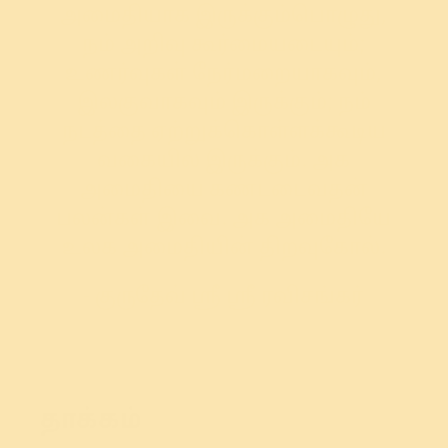
அமைதியாக இருக்கும்பொழுது,
நம் அறிவு கூர்மையடையும்;
உணர்வுகள் நேர்மறையாகவும்,
இலகுவாகவும் இருக்கும்; நம்
நடத்தை ஏற்றுக்கொள்ளக்கூடிய
வகையில் இருக்கும். அக
அமைதியை கண்டடைவதன்
பலன்கள் இவை. அக அமைதியே
உலக அமைதியின் திறவுகோல்.
- குருதேவ் ஸ்ரீ ஸ்ரீ ரவிசங்கர்
தாக்கம்