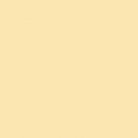
ஆயுதங்களை ஒப்படைத்திருக்கிறார்கள்.
மேலும் படிக்க
ஈராக்கை மறுகட்டமைத்தல், 2003
செப்டெம்பர் 2003 இல் தொடங்கி, வாழும் கலை
அமைப்பு 50,000 க்கும் மேற்பட்ட போரால்
பாதிக்கப்பட்ட மக்களை சென்றடைந்துள்ளது.
மக்களைக் காக்க பல திட்டங்களையும்,
விழிப்புணர்வு பிரச்சாரங்களையும்
மேற்கொள்ள ஈராக்கின்
சமூகத்தலைவர்களுக்கு பயிற்சியையும்
உந்துதலையும் நாங்கள் அளித்துள்ளோம்.
எங்களுடைய மகளிர் அதிகாரமளித்தல் திட்டம்
(Women’s Empowerment Program), பெண்களின்
உணர்வுபூர்வமான மற்றும் மனோரீதியான
தேவைகளை கருத்தில் கொள்கிறது.
பொருளாதார நிலைத்தன்மை பெற உதவும்
திறன்களையும் அவர்களுக்கு அளிக்கிறது.
எங்கள் திட்டங்களில் யாசிதி (Yazidi), ஷியாக்கள்
(Shia) மற்றும் கிறிஸ்துவர்களும் பங்கு
பெறுகிறார்கள்.
மேலும் படிக்க