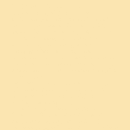
போர் மூண்டிருந்த மத்திய கிழக்கு
நாடுகளிலிருந்து வீடு திரும்பும் படை
வீரர்களுக்கு நிவாரணம் அளிக்க 2006ல், வீடு
திரும்பும் படைகளை வரவேற்றல் (ப்ராஜெக்ட்
வெல்கம் ஹோம் ட்ரூப்ஸ், Project Welcome Home
Troops, PWHT) என்னும் திட்டத்தை IAHV
தொடங்கியது. PWHT என்பது உடலிலும்
மனத்திலும் மீண்டு வரும் ஆற்றலை
கட்டமைக்கும் திட்டமாகும். மன அழுத்தத்தைக்
குறைக்கவும், பதட்டத்தைத் தணிக்கவும், மற்றும்
உறக்கம் தொடர்ப்பான பிரச்சினைகளுக்கு தீர்வு
காணவும் அன்றாடம்
நடைமுறைப்படுத்தக்கூடிய, சுவாசம் சார்ந்த,
நுட்பங்களை இத்திட்டம் வழங்குகிறது. PWHT
திட்டத்தினால் போரிலிருந்து வீடு திரும்பிய
போர் வீரர்களில், அதிர்ச்சி தரும்
சம்பவங்களுக்கு பிந்தைய மன அழுத்தம் (
போஸ்ட் ட்ராமேடிக் ஸ்ட்ரெஸ்) 40 முதல் 50 சதம்
வரை குறைகிறது என்று ஸ்டான்ஃபோர்ட்
பல்கலைகழகத்தில் மேற்கொள்ளப்பட்ட, ஜர்னல்