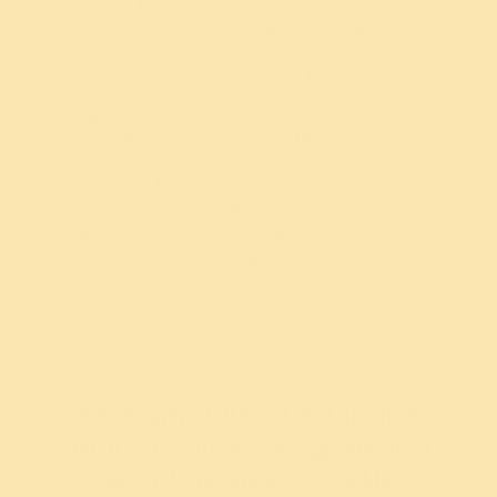
தொலைதூர உட்புறங்களிலிருந்து செயல்படும்
ஆயுதம் தாங்கிய குழுக்கள் ஆகியவற்றை
உள்ளடக்கிய ஆயிரக்கணக்கான மக்களுக்கு மன
அமைதியை அடைய உதவியிருக்கின்றன.
எங்கள் இடையீடுகள் நேர்மறையான பயன்களை
தந்திருக்கின்றன. நாட்பட்ட முரண்பாடுகளையும்,
மோதல்களையும் கைவிட்டு போராளிகளும்,
ஆயுதமேந்திய கிளர்ச்சியாளர்களும்
சரணடைந்திருக்கிறார்கள். போரில் உயிர்
தப்பியவர்களுக்கு எங்கள் இடையீடுகள் புது
வாழ்க்கையைத் தொடங்க உதவியுள்ளன.
நான் ஒரு போராட்டக்குழுவின்
மாவட்டத் தளபதியாக இருந்தேன்.
நான் எப்போதும் துப்பாக்கியை