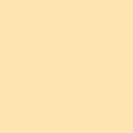
விரைவுப் பார்வை
உலக அமைதியைக் கொண்டுவருவதென்பது
மிகவும் வேறுபட்ட சித்தாந்தங்களைக் கொண்ட
குழுக்களுக்கிடையே முரண்பாடுகளையும் சிக்கலான
பணியையும் உள்ளடக்கியது. சொந்த நலன் மேல்
கவனம், வன்முறைக்கான நீண்டதொரு வரலாறு,
நம்பிக்கையின்மை, போதிய கருத்துப்பரிமாற்றம்
இல்லாமை, தீவிர மன அழுத்தம் போன்றவை
முரண்பாடுகளை களைவதை மிகவும்
கடினமாக்குகின்றன.
பொறுமை, விடாமுயற்சி மற்றும் தனிமனிதரில் அக
அமைதியை கொண்டுவருதலின் மூலம் உலக
அமைதிக்கெதிரான சிக்கலான சவால்களை
முறியடிக்க முடியும் என்று குருதேவ் ஸ்ரீ ஸ்ரீ ரவிசங்கர்
நம்புகிறார்.
தனிமனித தளத்தில் அமைதியை பேணுவதன் மூலம்
குற்றவாளிகளை திருத்தியமைத்து, பாதிக்கப்பட்ட