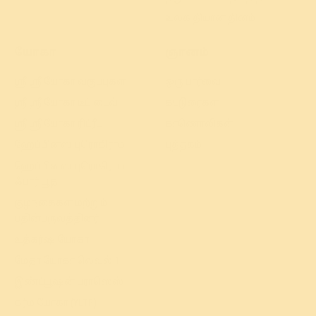
உலக தியான தினம்
யோகா
ஞானம்
ஸ்ரீ ஸ்ரீ யோகா வகுப்புகள்
ஒரு பார்வை
ஸ்ரீ ஸ்ரீ யோகா டீப் டைவ்
கட்டுரைகள்
ஸ்ரீ ஸ்ரீ யோகா ரிட்ரீட்
காணொலிகள்
ஹேப்பினஸ் புரொகிராம்
புத்தகம்
ஹேப்பினஸ் புரொகிராம்
ஃபார் யூத்
குழந்தைகள் மற்றும்
பதின்பருவத்தினர்
உத்கர்ஷ யோகா
மேதா யோகா லெவல் 1
இண்ட்யூஷன் ப்ராஸெஸ்
கர்ம யோகா (YLTP)