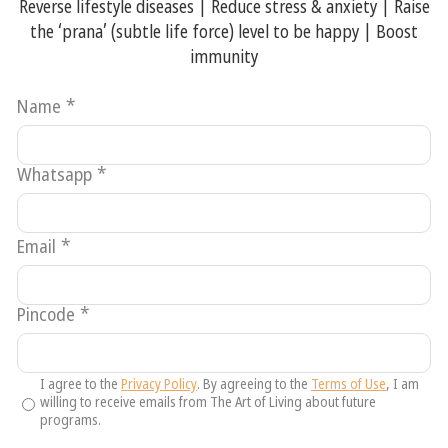
Reverse lifestyle diseases | Reduce stress & anxiety | Raise
மனமாற்றத்திற்கும், அமைதி திரும்புவதற்கும்
the ‘prana’ (subtle life force) level to be happy | Boost
வாழும் கலை பாடுபட்டு வருகிறது. இதன்
immunity
பயனாக பல போராளிகள் தம் ஆயுதங்களை
ஒப்படைத்திருக்கிறார்கள். போரில்
வீரமரணமடைந்த பாதுகாப்பு வீரர்கள்,
Name
*
இருபக்க துப்பாக்கிச் சூட்டில் பலியானவர்கள்,
மற்றும் கொல்லபட்ட போராளிகள்
ஆகியோரின் குடும்பத்தினரை
Whatsapp
*
ஒருங்கிணைக்கும் சவாலான பணியை
பைகாம்-ஏ-மொஹப்பத் (அன்பின் தூது)
என்னும் சிறப்பு வாய்ந்த நல்லிணக்க திட்டம்
Email
*
மேற்கொண்டிருக்கிறது.
மேலும் படிக்க
போரால் பாதிக்கப்பட்ட 16000+
சிறுவர்களுக்கு உளவடுக்களிலிருந்து
Pincode
*
நிவாரணமளிக்கும் பட்டறைகள், 2016 -
2019
ஜோர்டனிலும், லெபனனிலும் போரினால்
I agree to the
Privacy Policy
. By agreeing to the
Terms of Use
, I am
பாதிக்கப்பட்ட ஆயிரக்கணக்கான குழந்தைகள்
willing to receive emails from The Art of Living about future
programs.
உளாவடுக்களிலிருந்து விடுபட பயிற்சி பெற்று,