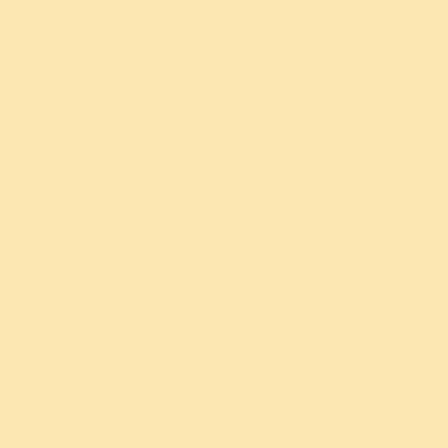
நிறுவனப் பயிற்சித் திட்டங்கள்
சமூகத் தாக்கம்
எங்களை பற்றி
கல்வி
குருதேவரைப் பற்றி
அமைதி
குருதேவ் சுற்றுப்பயண
அட்டவணை
கிராமப்புற மேம்பாடு
சுதர்சன க்ரியா™
திறன் மேம்பாடு
மையங்கள்
இயற்கை வேளாண்மை
எங்களைத் தொடர்பு கொள்ள
சுற்றுச்சூழல் பாதுகாப்பு
பவித்ரா திட்டம்
மகளிருக்கு
அதிகாரமளித்த்ல்
பேரிடர் நிவாரணம்