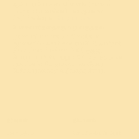
ஆஃப் ட்ராமேடிக் ஸ்ட்ரெஸ்ஸில் (Journal of
Traumatic Stress) வெளியான ஆய்வுகள்
தெரிவிக்கின்றன.
மேலும் படிக்க
பேச்சுவார்த்தைக்கு வழிவகுத்தல்
முரண்பாடும் மோதலும் நிறைந்த பல
சூழல்களில் - அசாம் கலவரம் (2012), அமர்நாத்
நில உரிமை பிரச்சினை (2008), குஜ்ஜர்
போராட்டம் (2008), மற்றும் 2001 ல் நடந்த நக்சல்
எழுச்சிகளின் போதும் கூட - குருதேவர்
பேச்சுவார்த்தைக்கு வழிவகுத்துள்ளார்.
தீர்வுகள்
தியானம்
மன அழுத்தம்
ஹேப்பினஸ் புரொகிராம்