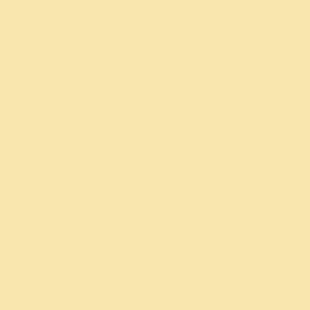
வடகிழக்கின் போராளிக் குழுவான
யூபிஎல்ஏ (UPLA) ஒருதரப்புப்
போர்நிறுத்தத்தை அறிவித்தல், 2018
மன அழுத்த நிவாரண பட்டறைகளின் மூலமும்,
அரசாங்கத்துக்கும் யூபிஎல்ஏவுக்கும் இடையே
பேச்சுவார்த்தைக்கான சூழலை
ஏற்படுத்தியதனாலும், 150 உறுப்பினர்கள்
கொண்ட அக்குழு 2018ல் ஒருதரப்புப்
போர்நிறுத்தத்தை அறிவித்தது.
மேலும் படிக்க
ஜோர்டன், லெபனன் மற்றும் சிரியாவில்
மனிதநேய முயற்சிகள், 2003
வாழும் கலை அமைப்பு இப்பிராந்தியத்தில் 2003
ஆம் ஆண்டிலிருந்தே மும்முரமாக பணி
புரிந்துவருகிறது. ஈராக், சிரியா மற்றும்
லெபனனின் அகதி இளைஞர்களுக்கு பயிற்சித்
திட்டங்களை நடத்திவருகிறோம். வழிதவறி
போகும் அபாயத்தில் இருக்கும்
இவ்விளைஞர்களுக்கு ஒருங்கிணைந்த
அமைதிக் கட்டமைப்பு பயிற்சிகள் தரப்பட்டு,