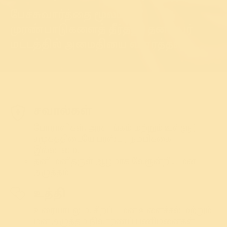
பேச்சுவார்த்தை மூலம்
முரண்பாடுகளைத் தீர்த்து, தனிநபர்
மட்டத்தில் அமைதியை வளர்த்தல்
சவால்கள்
போராளிகள், அரசாங்கம் மற்றும் உள்ளுர்
சமூகத்திடையே பரஸ்பர நம்பிக்கை
இல்லாமை.
தனி மனிதருள் ஆழமாக வேரூன்றிய மன
அழுத்தம்
உத்தி
உரையாடலும், சிறப்பு மன உளைச்சல் மற்றும்
மன அழுத்தம் நிவாரணப் பணிமனைகள்