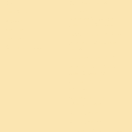
கோபம்
ஹேப்பினஸ் புரொகிராம்
ஃபார் யூத்
மனச்சோர்வு
ஆன்லைன் மெடிடேஷன்
உறக்கம்
அண்ட் ப்ரெத் வோர்க்‌ஷாப்
எடை குறைப்பு
சஹஜ் சமாதி தியான யோகா
மன நலம்
அட்வான்ஸ்ட் மெடிடேஷன்
நோய் எதிர்ப்பு சக்தி
புரொகிராம்
ப்ளெஸ்ஸிங்க்ஸ் புரொகிராம்
டைனமிசம் ஃபார் செல்ஃப்
அண்ட் நேஷன் (DSN)
சுதர்சன க்ரியா தொடர்
வகுப்புகள்
குழந்தைகள் மற்றும்
பதின்பருவத்தினர்
நோ யுவர் சைல்ட் (KYC)
நோ யுவர் டீன் (KYT)
நிறுவனப் பயிற்சித் திட்டங்கள்