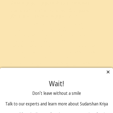
சேவைத் திட்டத்தின் சிறப்பம்சங்கள்
கொலம்பியாவில் 52-வருட மோதலை
தீர்ப்பதில் பங்கு வகித்தல், 2016
2015 ஆம் ஆண்டில், கொலம்பியாவின்
ஆயுதபோராளிக்குழுவான ஃபார்க் (FARC) எந்த
சர்வதேச இடையீட்டையும் ஏற்றுகொள்ளாத ஒரு
காலக்கட்டத்தில், ஃபார்க்கின் (FARC)
தலைவர்களை கொலம்பிய அரசாங்கத்துடன்
பேச்சுவார்த்தை நடத்த சம்மதிக்க வைப்பதில்
குருதேவ் ஸ்ரீ ஸ்ரீ ரவிசங்கர் முக்கியப் பங்கு
வகித்தார். கொலம்பியாவில் வாழும் கலையின்
அழுத்தமான இருப்புடன் குருதேவ் அவர்களுக்கு
அந்நாட்டின் மிக உயரிய குடிமை விருதான ‘ த
ஆர்டன் த லா டெமொக்ரஸியா ஸிமொன்
Wait!
பொலிவர்’ (the Orden de la Democracia Simon
Bolivar) வழங்கப்பட்டது.
மேலும் படிக்க
Don't leave without a smile
ஜம்மு காஷ்மீர், பைகாம்-ஏ-மொஹப்பத்,
2017
Talk to our experts and learn more about Sudarshan Kriya
ஜம்மு காஷ்மீரில் போராளிகளின்