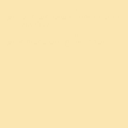
குணப்படுத்தும் செயல்முறையில்
ஒருவருக்கொருவர் துணைநிற்றல்.
அத்தியாவசியப் பொருட்களின்
விநியோகம்
அவசரகாலத் தேவையைப் பொறுத்து
தளங்களை உருவாக்குதல்
மாநாடுகள், சிந்தனைக் குழாம்கள் மற்றும்
வெளியிலிருந்து ஆதரவு
அமைதி என்பது முரண்பாடுகளும்
மோதலுமில்லா நிலை மட்டும்
அல்ல; அது நம்முள் இருக்கும் ஒரு
நேர்மறையான நிலை. நம் மனம்