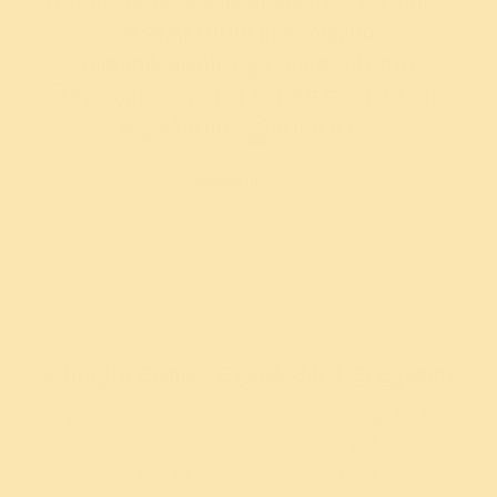
பயிற்சியில் கலந்து கொண்ட பிறகு,
எனது பயம் முற்றிலும்
மறைந்துவிட்டது. மாதவிடாய்
செயல்முறையின் விளக்கம் மிகவும்
உதவியாக இருந்தது.…
காவ்யா
மாணவி, விசாகப்பட்டினம்
வாழும் கலை சமூக திட்டத் துறை
வாழும் கலை சர்வதேச மையம், 21வது கி.மீ,
கனகப்புரா சாலை, பெங்களூரு, இந்தியா
pavitra@projects.artofliving.org