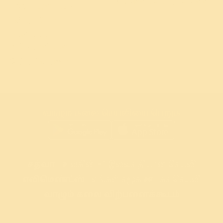
எங்களைத் தொடர்பு கொள்ள
சுற்றுச்சூழல் பாதுகாப்பு
பவித்ரா திட்டம்
மகளிருக்கு
அதிகாரமளித்த்ல்
பேரிடர் நிவாரணம்
வாழும் கலை செயலியை பெறுக
சத்வா
- உலகின் #1 இலவச தியான செயலி
எலிமெண்ட்ஸ்
- எங்கள் சமூக ஊடகச் செயலி
வாழும் கலை விற்பனைக்கூடம்