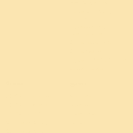
அண்ட் நேஷன் (DSN)
சுதர்சன க்ரியா தொடர்
வகுப்புகள்
குழந்தைகள் மற்றும்
பதின்பருவத்தினர்
நோ யுவர் சைல்ட் (KYC)
நோ யுவர் டீன் (KYT)
நிறுவனப் பயிற்சித் திட்டங்கள்
உலக தியான தினம்
யோகா
ஞானம்
ஸ்ரீ ஸ்ரீ யோகா வகுப்புகள்
ஒரு பார்வை
ஸ்ரீ ஸ்ரீ யோகா டீப் டைவ்
கட்டுரைகள்
ஸ்ரீ ஸ்ரீ யோகா ரிட்ரீட்
காணொலிகள்
ஹேப்பினஸ் புரொகிராம்
புத்தகம்
ஹேப்பினஸ் புரொகிராம்