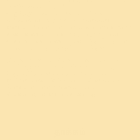
பொருட்களைப் பயன்படுத்தி இரத்த சோகை மற்றும்
பலவீனத்தைத் தவிர்க்க).
இந்த இயற்கை நிகழ்வைச் சுற்றியுள்ள
கட்டுக்கதைகள் மற்றும் மூடநம்பிக்கைகளை
விளையாட்டுத்தனமான முறையில் பெண்கள் அகற்ற
உதவும் விளையாட்டுகள் மற்றும் குறும்படங்கள்.
உள்ளூர் வளங்களைப் பயன்படுத்தி போதுமான
மாதவிடாய் சுகாதாரத்தைப் பராமரித்தல்.
இந்த விரிவான பயிற்சியில், மாதவிடாய் சுகாதாரம்
பற்றிய முழுமையான தகவல்கள் வழங்கப்படுகிறது.
மேலும் தீங்கு விளைவிக்கும் சமூக-கலாச்சார
விதிமுறைகளை நிவர்த்தி செய்ய பெண்களுக்கு
தேவையான தன்னம்பிக்கையூட்டி சுய -
செயல்திறனுடன் விளங்க உதவுகிறது.
தாக்கம்