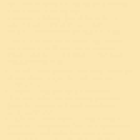
தொடர்ச்சியாக மூன்று நாட்களுக்கு ஒரு நாளைக்கு
90 நிமிடங்கள் பயிற்சி தொகுதி
உருவாக்கப்பட்டுள்ளது. இந்த விரிவான திட்டம் 11
முதல் 45 வயது பெண்களிடையே மாதவிடாய்
சுகாதாரப் பிரச்சினைகளை நிவர்த்தி செய்கிறது..
மாதவிடாய் காரணமாக பெண்கள் அனுபவிக்கும்
மன மற்றும் உடல் ரீதியான மன அழுத்தத்தை
நிர்வகிப்பதை கற்பிப்பதில் இந்தப் பயிற்சி கவனம்
செலுத்துகின்றது. மேலும்:
மாதவிடாய்க்கு முந்தைய பதற்றத்தை (அதிகரித்த
எரிச்சல், வீக்கம் மற்றும் பிடிப்புகள்) குறைக்க
பிராணயாமம்.
மாதவிடாய்க்கு முன் ஏற்படும் சிக்கல்கள்
(பி.எம்.எஸ்) அதிகப்படியான அல்லது குறைவான
இரத்தப்போக்கையும் கட்டுக்குள் வைத்திருக்க
யோகா ஆசனங்கள்.
ஆரோக்கியமான மாதவிடாய் சுழற்சி மற்றும்
இழந்த ஊட்டச்சத்துக்களை மீண்டும் பெறுவதற்கான
உணவுமுறை (உள்ளூரில் கிடைக்கும் உணவுப்