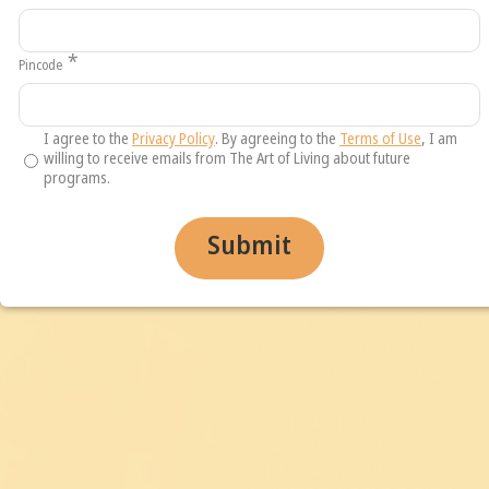
எவ்வாறு கையாள்வது
பற்றிய படிப்பினை
வழங்கப்படுகிறது.
*
Pincode
தனிப்பட்ட சுகாதாரம்
குறித்த பெண்களின்
அறிவை மேம்படுத்தும்
I agree to the
Privacy Policy
. By agreeing to the
Terms of Use
, I am
பயிற்சி
willing to receive emails from The Art of Living about future
programs.
கொடுக்கப்படுகிறது.
ஈடுபாட்டுடன் கூடிய
பயிற்சி முறைகள் மூலம்
Submit
அவர்களின்
பதிலளிக்கப்படாத
கேள்விகளுக்கு விடை
அளிக்கப்படுகிறது . இந்த
சிக்கலைச் சுற்றியுள்ள
கட்டுக்கதைகள் மற்றும்
தடைகளை
அகற்றுவதற்கான
தகவல்களையும்
வழங்குகிறது. மாதவிடாய்