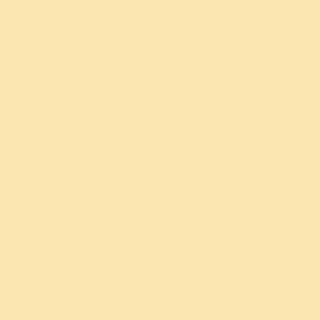
இல்லை. அறிந்திருந்தாலும் கூட, இந்தியாவில்
பெண்கள் மாதவிடாய் பிரச்சினைகளுக்கு மருத்துவ
உதவியை அரிதாகவே நாடுகிறார்கள்.
வீட்டிலும் பள்ளியிலும் உள்ள எதிர்மறையான சமூக
மனப்பான்மை மற்றும் தகவல் பற்றாக்குறை பல
சிறுமிகளுக்கு மாதவிடாய் பற்றிய அறிவு, தனால்
ஏற்படும் உடல் மாற்றங்கள் மற்றும் சரியான
சுகாதார நடைமுறைகள் என பல விஷயங்கள்
தெரியாமலே போகின்றது. மாதவிடாய்
பெரும்பாலும் சமூக கட்டுப்பாடுகளும், மாறுபட்ட
எதிர்பார்ப்புகளும் கொண்டு, பெண்களின் சுதந்திரம்
மற்றும் சுய வெளிப்பாட்டை பாதிக்கிறது.
போதுமான மாதவிடாய் சுகாதாரமின்மை
இனப்பெருக்க மண்டல தொற்று (RTI) மற்றும் இடுப்பு
அழற்சி நோய் (PID) போன்ற சுகாதாரப்
பிரச்சினைகளுக்கு வழிவகுக்கும். எனவே,
மாதவிடாய் துவக்கத்திலிருந்தே நேர்மறையான
அணுகுமுறைகளையும் நல்ல மாதவிடாய்
சுகாதாரத்தையும் ஊக்குவிப்பது பெண்
குழந்தைகளின் ஆரோக்கியம், கல்வி மற்றும்