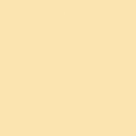
Submit
தீர்வுகள்
தியானம்
மன அழுத்தம்
ஹேப்பினஸ் புரொகிராம்
கோபம்
ஹேப்பினஸ் புரொகிராம்
ஃபார் யூத்
மனச்சோர்வு
ஆன்லைன் மெடிடேஷன்
உறக்கம்
அண்ட் ப்ரெத் வோர்க்‌ஷாப்
எடை குறைப்பு
சஹஜ் சமாதி தியான யோகா
மன நலம்
அட்வான்ஸ்ட் மெடிடேஷன்
நோய் எதிர்ப்பு சக்தி
புரொகிராம்
ப்ளெஸ்ஸிங்க்ஸ் புரொகிராம்
டைனமிசம் ஃபார் செல்ஃப்