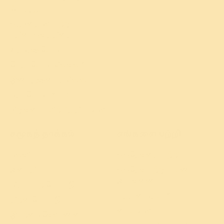
ஃபார் யூத்
குழந்தைகள் மற்றும்
பதின்பருவத்தினர்
உத்கர்ஷ யோகா
மேதா யோகா லெவல் 1
இண்ட்யூஷன் ப்ராஸெஸ்
கர்ம யோகா (YLTP)
நிறுவனப் பயிற்சித் திட்டங்கள்
சமூகத் தாக்கம்
எங்களை பற்றி
கல்வி
குருதேவரைப் பற்றி
அமைதி
குருதேவ் சுற்றுப்பயண
அட்டவணை
கிராமப்புற மேம்பாடு
சுதர்சன க்ரியா™
திறன் மேம்பாடு
மையங்கள்
இயற்கை வேளாண்மை