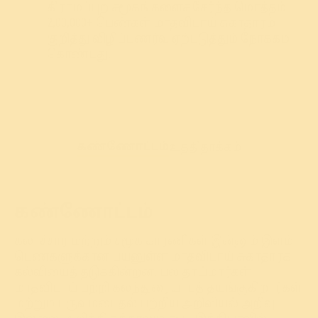
கிராமப்புற சமூகங்களைச் சேர்ந்த மொத்தம்
2,00,000+ பெண்கள் மாதவிடாய் சுகாதாரம்
குறித்து விழிப்புணர்வு ஏற்படுத்தும் நோக்கம்
கொண்டது.
கண்ணோட்டம்
உத்தி
தாக்கம்
கண்ணோட்டம்
கலாச்சார மற்றும் சமூக காரணிகள் இன்னும் இளம்
பெண்களுக்கான பயனுள்ள மாதவிடாய் சுகாதாரக்
கல்வியைத் தடுக்கின்றன. பல தாய்மார்கள்
மாதவிடாய் பற்றி கலந்துரையாடத் தயங்குகிறார்கள்
மற்றும் பருவமடைதல் பற்றிய அறிவியல் அறிவு