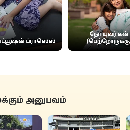
நோ யுவர் டீன்
ட்யூஷன் ப்ராஸெஸ்
(பெற்றோருக்கு
்கும் அனுபவம்