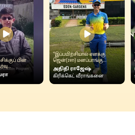
“இப்பயிற்சியால் எனக்கு
சிக்குப் பின்
ஜென்(zen) மனப்பாங்கு
ர்வு
கிடைத்துள்ளது.
அதிதி ராஜேஷ்
...”
https://www.youtube.com/watch?
்ரா
கிரிக்கெட் வீராங்கனை
v=XPr-4P5y8xkVideo can’t...”