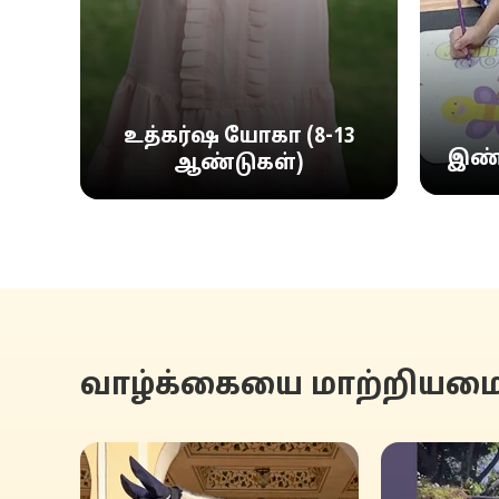
உத்கர்ஷ யோகா (8-13
இண்
ஆண்டுகள்)
வாழ்க்கையை மாற்றியமைக