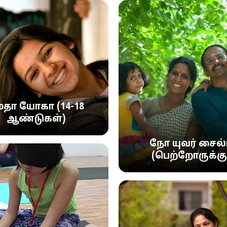
ேதா யோகா (14-18
ஆண்டுகள்)
நோ யுவர் சைல்ட
(பெற்றோருக்கு