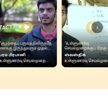
“குழந்தைப் பருவத்திலிருந்தே
“உள்ளுணர்வு
எனக்கு இருந்துவரும் முதல்
செயல்முறைக்குப் பிறகு
சவால், கண்...”
ஒளியின் வேகத்தில்
பரம் பிரபானி
ஸ்வஸ்திக்
ஸ்வஸ்திக் நினைவாற்றல்.
உள்ளுணர்வு செயல்முறை
உள்ளுணர்வு செயல்மு
பட்டதாரி
பட்டதாரி