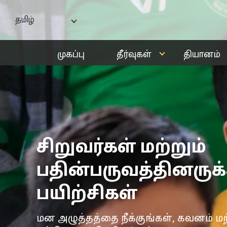
தமிழ்
India - English
முகப்பு
தீர்வுகள்
தியானம்
বাংলা
ગુજરાતી
हिन्दी
ಕನ್ನಡ
മലയാളം
சிறுவர்கள் மற்றும்
मराठी
தமிழ்
பதின்பருவத்தினருக
తెలుగు
பயிற்சிகள்
மன அழுத்தத்தை நீக்குங்கள், கவனம் மற்ற