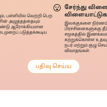
சேர்ந்து விளை
விளையாட்டுக
, பள்ளியில் வெற்றி பெற
ன் அழுத்தத்தையும்
இலக்குகளை நிர்ணயித
கொண்டு ஆரோக்கியமான
பிரச்சினைகளுக்கு த
ைமுறைப் படுத்தக்கூடிய
சமூகத்தில் இணக்கமா
கற்றுக்கொள்ள உதவு
நபர் மற்றும் குழு செ
விவாதங்கள்.
பதிவு செய்ய