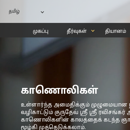
தமிழ்
India - English
முகப்பு
தீர்வுகள்
தியானம்
বাংলা
ગુજરાતી
हिन्दी
ಕನ್ನಡ
മലയാളം
मराठी
காணொலிகள்
தமிழ்
తెలుగు
உள்ளார்ந்த அமைதிக்கும் முழுமையான ந
வழிகாட்டும் குருதேவ் ஸ்ரீ ஸ்ரீ ரவிசங்கர
காணொலிகளின் காலத்தைக் கடந்த ஞா
மூழ்கி முத்தெடுக்கலாம்.