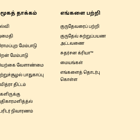
மூகத் தாக்கம்
எங்களை பற்றி
ல்வி
குருதேவரைப் பற்றி
மைதி
குருதேவ் சுற்றுப்பயண
அட்டவணை
ிராமப்புற மேம்பாடு
சுதர்சன க்ரியா™
ிறன் மேம்பாடு
மையங்கள்
யற்கை வேளாண்மை
எங்களைத் தொடர்பு
ுற்றுச்சூழல் பாதுகாப்பு
கொள்ள
வித்ரா திட்டம்
களிருக்கு
திகாரமளித்த்ல்
ேரிடர் நிவாரணம்