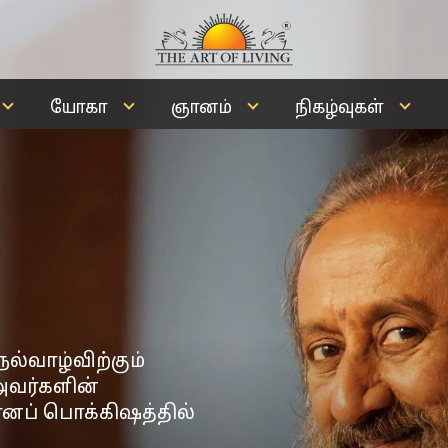
யோகா
ஞானம்
நிகழ்வுகள்
ல்வாழ்விற்கும்
் அவர்களின்
னப் பொக்கிஷத்தில்