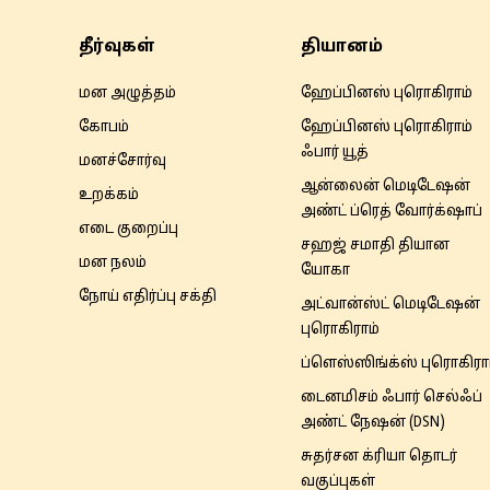
தீர்வுகள்
தியானம்
மன அழுத்தம்
ஹேப்பினஸ் புரொகிராம்
கோபம்
ஹேப்பினஸ் புரொகிராம்
ஃபார் யூத்
மனச்சோர்வு
ஆன்லைன் மெடிடேஷன்
உறக்கம்
அண்ட் ப்ரெத் வோர்க்‌ஷாப்
எடை குறைப்பு
சஹஜ் சமாதி தியான
மன நலம்
யோகா
நோய் எதிர்ப்பு சக்தி
அட்வான்ஸ்ட் மெடிடேஷன்
புரொகிராம்
ப்ளெஸ்ஸிங்க்ஸ் புரொகிரா
டைனமிசம் ஃபார் செல்ஃப்
அண்ட் நேஷன் (DSN)
சுதர்சன க்ரியா தொடர்
வகுப்புகள்