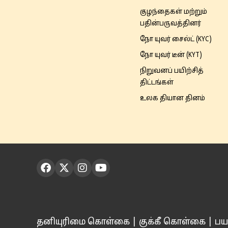
குழந்தைகள் மற்றும்
பதின்பருவத்தினர்
நோ யுவர் சைல்ட் (KYC)
நோ யுவர் டீன் (KYT)
நிறுவனப் பயிற்சித்
திட்டங்கள்
உலக தியான தினம்
தனியுரிமை கொள்கை
|
குக்கீ கொள்கை
|
பய