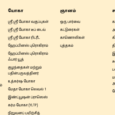
யோகா
ஞானம்
ச
ஸ்ரீ ஸ்ரீ யோகா வகுப்புகள்
ஒரு பார்வை
க
ஸ்ரீ ஸ்ரீ யோகா டீப் டைவ்
கட்டுரைகள்
அ
ஸ்ரீ ஸ்ரீ யோகா ரிட்ரீட்
காணொலிகள்
க
ஹேப்பினஸ் புரொகிராம்
புத்தகம்
த
ஹேப்பினஸ் புரொகிராம்
இ
ஃபார் யூத்
ச
குழந்தைகள் மற்றும்
ப
பதின்பருவத்தினர்
ம
உத்கர்ஷ யோகா
அ
ம்
மேதா யோகா லெவல் 1
ப
இண்ட்யூஷன் ப்ராஸெஸ்
கர்ம யோகா (YLTP)
நிறுவனப் பயிற்சித்